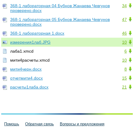
368-1 лабораторная 04 Бубнов Жанаева Чевгунов
34
проверено.docx
368-1 лабораторная 05 Бубнов Жанаева Чевгунов
47
проверено.docx
368-1 лабораторная 1.docx
46
измерения1лаб.JPG
10
лаба1.xmcd
6
мити4расчеты.xmcd
10
мити4черн.docx
8
отчетмити4.docx
15
расчеты1лаба.docx
21
Помощь
Обратная связь
Вопросы и предложения