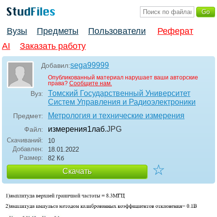
Вузы
Предметы
Пользователи
Реферат
AI
Заказать работу
sega99999
Добавил:
Опубликованный материал нарушает ваши авторские
права?
Сообщите нам.
Томский Государственный Университет
Вуз:
Систем Управления и Радиоэлектроники
Метрология и технические измерения
Предмет:
измерения1лаб
.JPG
Файл:
Скачиваний:
10
Добавлен:
18.01.2022
Размер:
82 Кб
☆
Скачать