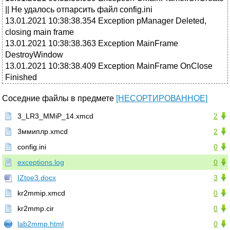
|| Не удалось отпарсить файл config.ini
13.01.2021 10:38:38.354 Exception pManager Deleted,
closing main frame
13.01.2021 10:38:38.363 Exception MainFrame
DestroyWindow
13.01.2021 10:38:38.409 Exception MainFrame OnClose
Finished
Соседние файлы в предмете
[НЕСОРТИРОВАННОЕ]
3_LR3_MMiP_14.xmcd
2
3ммиплр.xmcd
2
config.ini
0
exceptions.log
0
IZtoe3.docx
3
kr2mmip.xmcd
0
kr2mmp.cir
0
lab2mmp.html
0