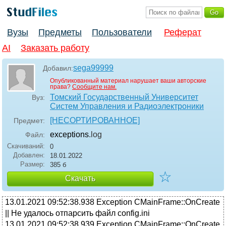
Вузы
Предметы
Пользователи
Реферат
AI
Заказать работу
sega99999
Добавил:
Опубликованный материал нарушает ваши авторские
права?
Сообщите нам.
Томский Государственный Университет
Вуз:
Систем Управления и Радиоэлектроники
[НЕСОРТИРОВАННОЕ]
Предмет:
exceptions
.log
Файл:
Скачиваний:
0
Добавлен:
18.01.2022
Размер:
385 б
☆
Скачать
13.01.2021 09:52:38.938 Exception CMainFrame::OnCreate
|| Не удалось отпарсить файл config.ini
13.01.2021 09:52:38.939 Exception CMainFrame::OnCreate