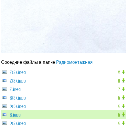
Соседние файлы в папке
Радиомонтажная
7(2).jpeg
8
7(3).jpeg
6
7.jpeg
7
8(2).jpeg
5
8(3).jpeg
6
8.jpeg
5
9(2).jpeg
6