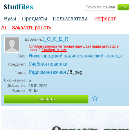
Вузы
Предметы
Пользователи
Реферат
AI
Заказать работу
J_O_K_E_R
Добавил:
Опубликованный материал нарушает ваши авторские
права?
Сообщите нам.
Нижегородский радиотехнический колледж
Вуз:
Учебная практика
Предмет:
Радиомонтажная
/ 8
.jpeg
Файл:
Скачиваний:
5
Добавлен:
16.01.2022
Размер:
81 Кб
☆
Скачать