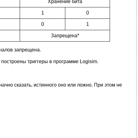
Хранение бита
1
0
0
1
Запрещена*
гналов запрещена.
 построены триггеры в программе Logisim.
чно сказать, истинного оно или ложно. При этом не