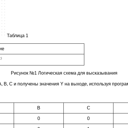
Таблица 1
ие
Рисунок №1 Логическая схема для высказывания
, B, C и получены значения Y на выходе, используя програ
B
C
0
0