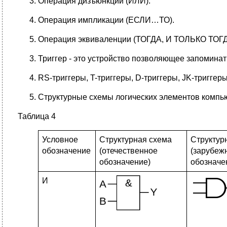
Операция дизъюнкции (ИЛИ).
Операция импликации (ЕСЛИ…ТО).
Операция эквиваленции (ТОГДА, И ТОЛЬКО ТОГД
Триггер - это устройство позволяющее запоминат
RS-триггеры, T-триггеры, D-триггеры, JK-триггеры
Структурные схемы логических элементов компь
Таблица 4
Условное
Структурная схема
Структур
обозначение
(отечественное
(зарубеж
обозначение)
обозначе
И