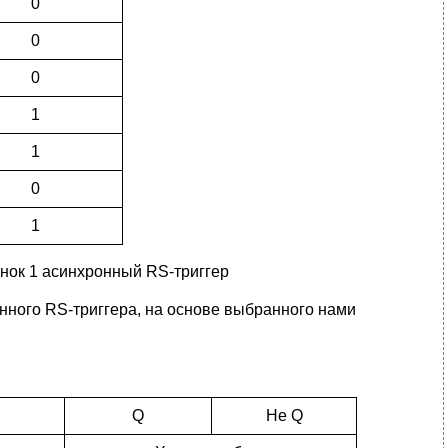
0
0
0
1
1
0
1
нок 1 асинхронный RS-триггер
нного RS-триггера, на основе выбранного нами
Q
Не Q