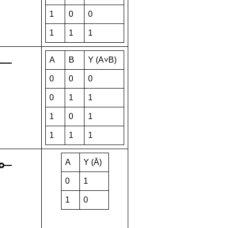
1
0
0
1
1
1
A
B
Y (A˅B)
0
0
0
0
1
1
1
0
1
1
1
1
A
Y (Ā)
0
1
1
0