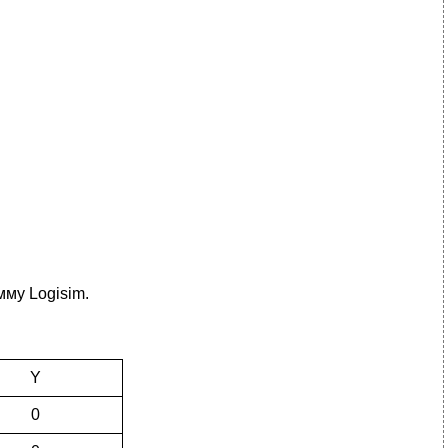
мму Logisim.
Y
0