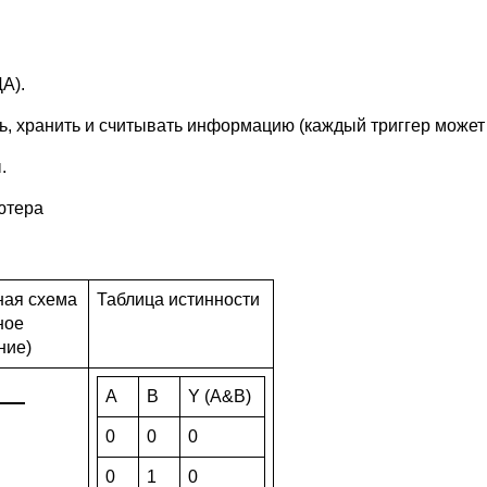
А).
ь, хранить и считывать информацию (каждый триггер может
.
ютера
ная схема
Таблица истинности
ное
ние)
A
B
Y (A&B)
0
0
0
0
1
0