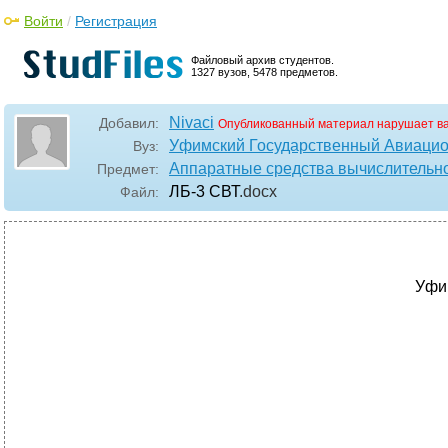
Войти
/
Регистрация
Файловый архив студентов.
1327 вузов, 5478 предметов.
Nivaci
Добавил:
Опубликованный материал нарушает в
Уфимский Государственный Авиацио
Вуз:
Аппаратные средства вычислительно
Предмет:
ЛБ-3 СВТ
.docx
Файл:
Уфи