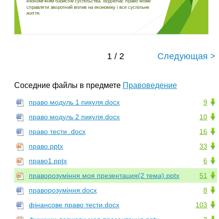
економічним базисом суспільства. Водночас право може
справляти зворотний вплив на економіку і все суспільне
життя.
1 / 2
Следующая >
Соседние файлы в предмете
Правоведение
право модуль 1 пикуля.docx
9
право модуль 2 пикуля.docx
10
право тести .docx
16
право.pptx
33
право1.pptx
6
праворозуміння моя презентация(2 тема).pptx
51
праворозуміння.docx
8
фінансове право тести.docx
103