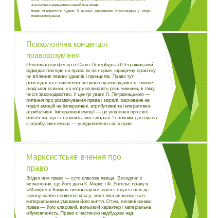
значна увага відводиться судовій гілці влади.
право створюється судами й іншими державними службовцями у сфері
правозастосування
Психологічна концепція
праворозуміння
Очолював професор із Санкт-Петербурга Л.Петражицький,
відкидає погляди на право як на норми, юридичну практику
чи втілення певних ідеалів і принципів. Право тут
розглядається виключно як прояв правосвідомості, явище
людської психіки, на котру впливають різні чинники, в тому
числі законодавство. У центрі уваги Л. Петражицького —
питання про розмежування права і моралі, засноване на
поділі емоцій на імперативні, атрибутивні та імперативно-
атрибутивні. Імперативні емоції — це уявлення про свої
обов'язки, що і становить зміст моралі. Головним для права
є атрибутивні емоції — усвідомлення своїх прав.
Марксистське вчення про
право
Згідно ним право — суто класове явище. Виходячи з
визначення, що його дали К. Маркс і Ф. Енгельс праву в
«Маніфесті Комуністичної партії», воно є піднесеною до
закону волею панівного класу, зміст якої визначається
матеріальними умовами його життя. Отже, головні ознаки
права — його класовий, вольовий характер і матеріальна
обумовленість. Право є частиною надбудови над