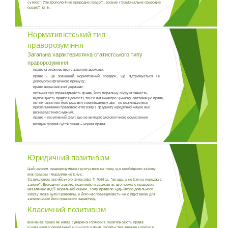
сутності ("антропологічне природне право"), розуму ("раціональне природне
право") та ін.
Нормативістський тип
праворозуміння
Загальна характеристика статистського типу
праворозуміння:
право ототожнюється з законом держави;
право - це зовнішній нормативний порядок, що підтримується за
допомогою фізичного примусу;
право виразник волі держави;
питання про справедливість права, його моральну обґрунтованість,
відповідність правосвідомості, тобто питання про ціннісну легітимацію права,
як і питання про його реальну комунікативну дію - не розглядаються
прихильниками правового етатизму з предмету юридичної науки або
визнавався неіснуючим.
право – позитивний факт, що не вимагає аксіологічного осмислення
вихідна форма буття права – норма права
Юридичний позитивізм
Цей напрям праворозуміння грунтується на тому, що необхідного зв'язку
між правом і мораллю не існує.
За висловом англійського філософа Т. Гоббса, "влада, а не істина породжує
закони". Виходячи з цього, позитивісти вважають, що норма є правовою
незалежно від її моральної оцінки. Тому правило будь-якого довільного
змісту може бути правовим, а його несправедливість не є підставою для
заперечення його правового характеру.
Класичний позитивізм
визначає право як наказ суверена і пояснює обов'язковість права
існуванням у переважної більшості членів суспільства звичаю коритися