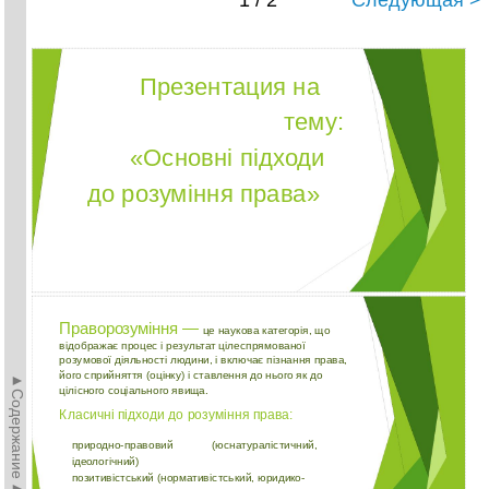
1 / 2
Следующая >
Презентация на
тему:
«Основні підходи
до розуміння права»
Праворозуміння —
це наукова категорія, що
відображає­ процес і результат цілеспрямованої
розумової діяльності­ людини, і включає пізнання права,
його сприйняття (оцінку) і ставлення до нього як до
►Содержание►
цілісного соціального явища.
Класичні підходи до розуміння права:
природно-правовий (юснатуралістичний,
ідеологічний)
позитивістський (нормативістський, юридико-