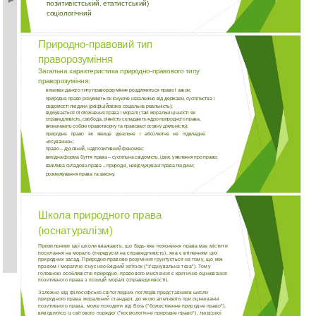
позитивістський, етатистський)
соціологічний
Природно-правовий тип
праворозуміння
Загальна характеристика природно-правового типу
праворозуміння:
в межах даного типу праворозуміння розділяються право і закон;
природне право розуміють як існуюче незалежно від держави, суспільства і
свідомості людини (реіфіційована соціальна реальність);
відбувається ототожнення права і моралі (такі моральні цінності як
справедливість, свобода, рівність складають ядро природного права,
визначають собою правотворчу та правозастосовну діяльність);
природне право як явище ідеальне і абсолютне не підвладне
«псуванню»;
право – духовний, надпозитивний феномен;
вихідна форма буття права – суспільна свідомість, ідея, уявлення про право;
важлива складова права – природні, невідчужувані права людини;
розмежування права та закону.
Школа природного права
(юснатуралізм)
Прихильники цієї школи вважають, що будь-яке пояснення права має містити
посилання на мораль (передусім на справедливість), яка є втіленням цих
природних засад. Природно-правове розуміння грунтується на тому, що між
правом і мораллю існує необхідний зв'язок ("з'єднувальна теза"). Тому
головною особливістю природно- правового мислення є критичне оцінювання
позитивного права з позицій моралі (справедливості).
Залежно від філософсько-світоглядних поглядів представників школи
природного права моральний стандарт, до якого апелюють при оцінюванні
позитивного права, може походити від Бога ("божественне природне право"),
виводитись із світового порядку ("космологічне природне право"), людської