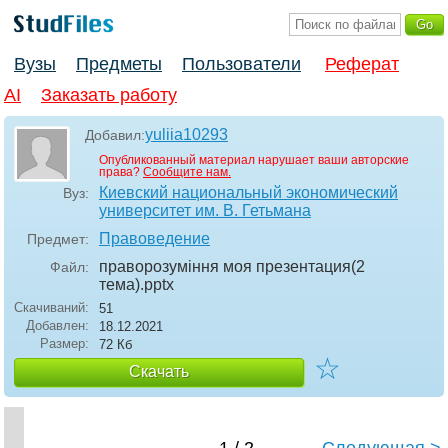
Вузы
Предметы
Пользователи
Реферат
AI
Заказать работу
yuliia10293
Добавил:
Опубликованный материал нарушает ваши авторские
права?
Сообщите нам.
Киевский национальный экономический
Вуз:
университет им. В. Гетьмана
Правоведение
Предмет:
праворозуміння моя презентация(2
Файл:
тема)
.pptx
Скачиваний:
51
Добавлен:
18.12.2021
Размер:
72 Кб
☆
Скачать