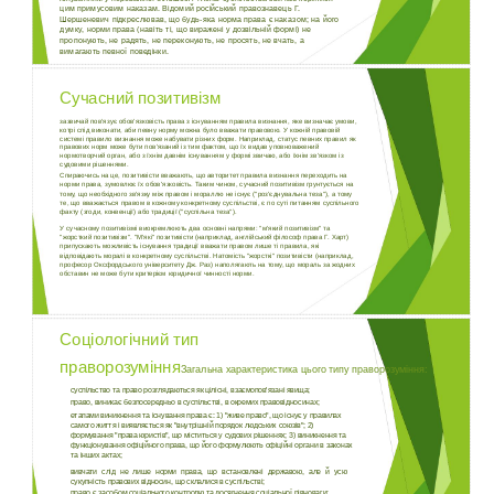
цим примусовим наказам. Відомий російський правознавець Г.
Шершеневич підкреслював, що будь-яка норма права є наказом; на його
думку, норми права (навіть ті, що виражені у дозвільній формі) не
пропонують, не радять, не переконують, не просять, не вчать, а
вимагають певної поведінки.
Сучасний позитивізм
зазвичай пов'язує обов'язковість права з існуванням правила визнання, яке визначає умови,
котрі спід виконати, аби певну норму можна було вважати правовою. У кожній правовій
системі правило визнання може набувати різних форм. Наприклад, статус певних правил як
правових норм може бути пов'язаний із тим фактом, що їх видав уповноважений
нормотворчий орган, або з їхнім давнім існуванням у формі звичаю, або їхнім зв'язком із
судовими рішеннями.
Спираючись на це, позитивісти вважають, що авторитет правила визнання переходить на
норми права, зумовлює їх обов'язковість. Таким чином, сучасний позитивізм грунтується на
тому, що необхідного зв'язку між правом і мораллю не існує ("роз'єднувальна теза"), а тому
те, що вважається правом в кожному конкретному суспільстві, є по суті питанням суспільного
факту (згоди, конвенції) або традиції ("суспільна теза").
У сучасному позитивізмі виокремлюють два основні напрями: "м'який позитивізм" та
"жорсткий позитивізм". "М'які" позитивісти (наприклад, англійський філософ права Г. Харт)
припускають можливість існування традиції вважати правом лише ті правила, які
відповідають моралі в конкретному суспільстві. Натомість "жорсткі" позитивісти (наприклад,
професор Оксфордського університету Дж. Раз) наполягають на тому, що мораль за жодних
обставин не може бути критерієм юридичної чинності норми.
Соціологічний тип
праворозуміння
Загальна характеристика цього типу праворозуміння:
суспільство та право розглядаються як цілісні, взаємопов'язані явища;
право, виникає безпосередньо в суспільстві, в окремих правовідносинах;
етапами виникнення та існування права є: 1) "живе право", що існує у правилах
самого життя і виявляється як "внутрішній порядок людських союзів"; 2)
формування "права юристів", що міститься у судових рішеннях; 3) виникнення та
функціонування офіційного права, що його формулюють офіційні органи в законах
та інших актах;
вивчати слід не лише норми права, що встановлені державою, але й усю
сукупність правових відносин, що склалися в суспільстві;
право є засобом соціального контролю та досягнення соціальної рівноваги;