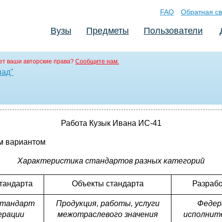
FAQ
Обратная св
Вузы
Предметы
Пользователи
т ваши авторские права?
Сообщите нам.
пад"
Работа Кузык Ивана ИС-41
м вариантом
Характеристика стандартов разных категорий
тандарта
Объекты стандарта
Разрабо
стандарт
Продукция, работы, услуги
Федер
ерации
межотраслевого значения
исполните