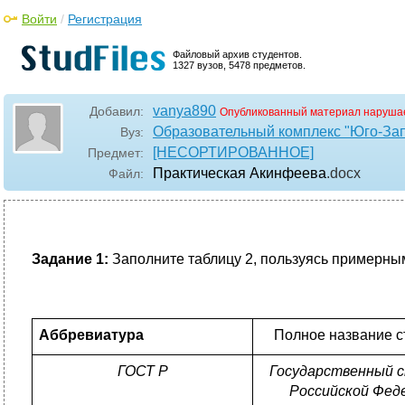
Войти
/
Регистрация
Файловый архив студентов.
1327 вузов, 5478 предметов.
vanya890
Добавил:
Опубликованный материал нарушае
Образовательный комплекс "Юго-За
Вуз:
[НЕСОРТИРОВАННОЕ]
Предмет:
Практическая Акинфеева
.docx
Файл:
Задание 1:
Заполните таблицу 2, пользуясь примерны
Аббревиатура
Полное название с
ГОСТ Р
Государственный 
Российской Фед