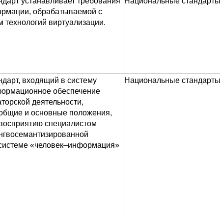
ндарт устанавливает требования
Национальные стандарты 
ормации, обрабатываемой с
 технологий виртуализации.
дарт, входящий в систему
Национальные стандарты 
формационное обеспечение
аторской деятельности,
 общие и основные положения,
 восприятию специалистом
ингвосемантизированной
системе «человек–информация»