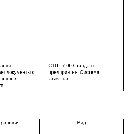
пания
СТП 17-00 Стандарт
ет документы с
предприятия. Система
твенных
качества.
тв.
транения
Вид