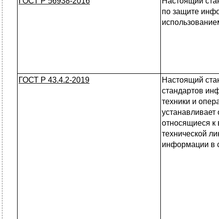
ГОСТ Р 56938-2016
Настоящий ста
по защите инф
использованием
ГОСТ Р 43.4.2-2019
Настоящий стан
стандартов ин
техники и опер
устанавливает
относящиеся к
технической л
информации в 