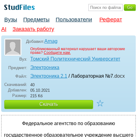
Вузы
Предметы
Пользователи
Реферат
AI
Заказать работу
Arnag
Добавил:
Опубликованный материал нарушает ваши авторские
права?
Сообщите нам.
Томский Политехнический Университет
Вуз:
Электроника
Предмет:
Электроника 2.1
/ Лабораторная №7
.docx
Файл:
Скачиваний:
40
Добавлен:
05.10.2021
Размер:
215 Кб
☆
Скачать
Федеральное агентство по образованию
государственное образовательное учреждение высшего