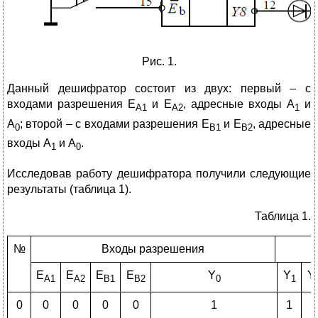
Рис. 1.
Данный дешифратор состоит из двух: первый – с
входами разрешения Е
и Е
, адресные входы А
и
А1
А2
1
А
; второй – с входами разрешения Е
и Е
, адресные
0
В1
В2
входы А
и А
.
1
0
Исследовав работу дешифратора получили следующие
результаты (таблица 1).
Таблица 1.
№
Входы разрешения
Е
Е
Е
Е
Y
Y
Y
А1
А2
В1
В2
0
1
0
0
0
0
0
1
1
1