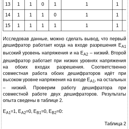
13
1
1
0
1
1
1
1
14
1
1
1
0
1
1
1
15
1
1
1
1
1
1
1
Исследовав данные, можно сделать вывод, что первый
дешифратор работает когда на входе разрешения Е
А1
высокий уровень напряжения и на Е
– низкий. Второй
А2
дешифратор работает при низких уровнях напряжения
на обоих входах разрешения. Соответственно
совместная работа обоих дешифраторов идёт при
высоком уровне напряжения на входе Е
, на остальных
А1
– низкий. Проверим работу дешифратора при
совместной работе двух дешифраторов. Результаты
опыта сведены в таблице 2.
Е
=1, Е
=0, Е
=0, Е
=0:
А1
А2
В1
В2
Таблица 2