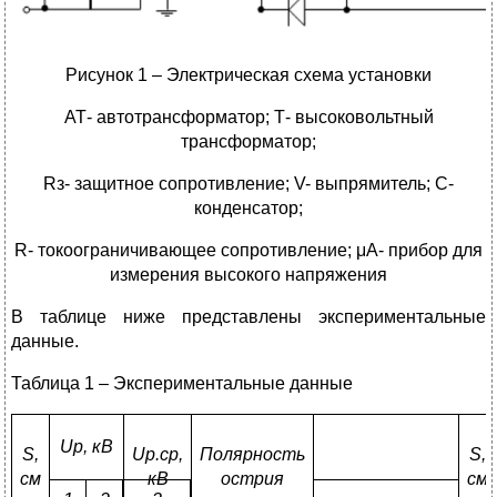
Рисунок 1 – Электрическая схема установки
АТ- автотрансформатор; Т- высоковольтный
трансформатор;
Rз- защитное сопротивление; V- выпрямитель; С-
конденсатор;
R- токоограничивающее сопротивление; μА- прибор для
измерения высокого напряжения
В таблице ниже представлены экспериментальные
данные.
Таблица 1 – Экспериментальные данные
U
р, кВ
S
,
U
р.ср,
Полярность
S
,
см
кВ
острия
см