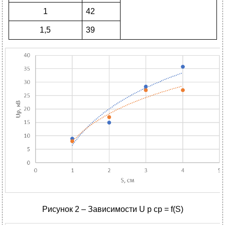
1
42
1,5
39
Рисунок 2 – Зависимости U р ср = f(S)