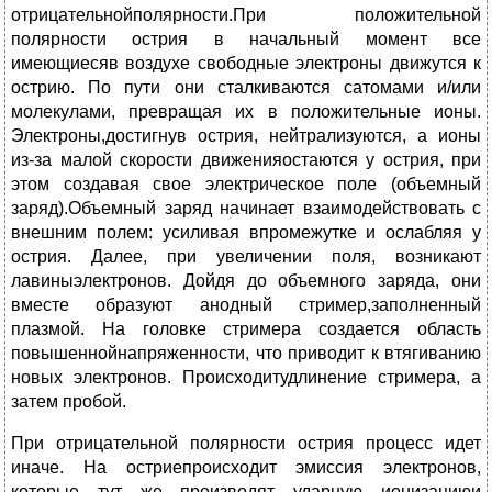
отрицательнойполярности.При положительной
полярности острия в начальный момент все
имеющиесяв воздухе свободные электроны движутся к
острию. По пути они сталкиваются сатомами и/или
молекулами, превращая их в положительные ионы.
Электроны,достигнув острия, нейтрализуются, а ионы
из-за малой скорости движенияостаются у острия, при
этом создавая свое электрическое поле (объемный
заряд).Объемный заряд начинает взаимодействовать с
внешним полем: усиливая впромежутке и ослабляя у
острия. Далее, при увеличении поля, возникают
лавиныэлектронов. Дойдя до объемного заряда, они
вместе образуют анодный стример,заполненный
плазмой. На головке стримера создается область
повышеннойнапряженности, что приводит к втягиванию
новых электронов. Происходитудлинение стримера, а
затем пробой.
При отрицательной полярности острия процесс идет
иначе. На остриепроисходит эмиссия электронов,
которые тут же производят ударную ионизациюи