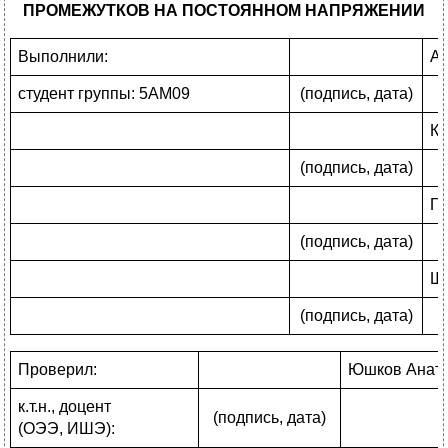
ПРОМЕЖУТКОВ НА ПОСТОЯННОМ НАПРЯЖЕНИИ
Выполнили:
Аб
студент группы: 5АМ09
(подпись, дата)
Ко
(подпись, дата)
Пи
(подпись, дата)
Ш
(подпись, дата)
Проверил:
Юшков Анат
к.т.н., доцент
(подпись, дата)
(ОЭЭ, ИШЭ):