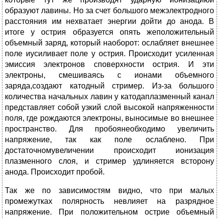
образуют лавины. Но за счет большого межэлектродного
расстояния им нехватает энергии дойти до анода. В
итоге у острия образуется опять жеположительный
объемный заряд, который наоборот: ослабляет внешнее
поле иусиливает поле у острия. Происходит усиленная
эмиссия электронов споверхности острия. И эти
электроны, смешиваясь с ионами объемного
заряда,создают катодный стример. Из-за большого
количества начальных лавин у катодаплазменный канал
представляет собой узкий слой высокой напряженности
поля, где рождаются электроны, выносимые во внешнее
пространство. Для пробоянеобходимо увеличить
напряжение, так как поле ослаблено. При
достаточномувеличении происходит ионизация
плазменного слоя, и стример удлиняется всторону
анода. Происходит пробой.
Так же по зависимостям видно, что при малых
промежутках полярность невлияет на разрядное
напряжение. При положительном острие объемный