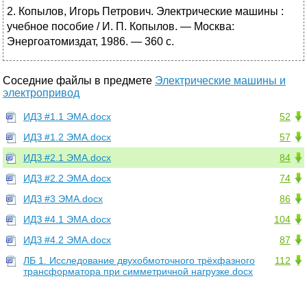
2. Копылов, Игорь Петрович. Электрические машины :
учебное пособие / И. П. Копылов. — Москва:
Энергоатомиздат, 1986. — 360 с.
Соседние файлы в предмете
Электрические машины и
электропривод
ИДЗ #1.1 ЭМА.docx
52
ИДЗ #1.2 ЭМА.docx
57
ИДЗ #2.1 ЭМА.docx
84
ИДЗ #2.2 ЭМА.docx
74
ИДЗ #3 ЭМА.docx
86
ИДЗ #4.1 ЭМА.docx
104
ИДЗ #4.2 ЭМА.docx
87
ЛБ 1. Исследование двухобмоточного трёхфазного
112
трансформатора при симметричной нагрузке.docx