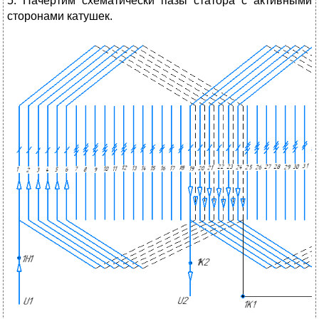
5. Начертим схематически пазы статора с активными
сторонами катушек.