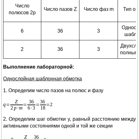
Число
Число пазов Z
Число фаз m
Тип об
полюсов 2p
Односл
6
36
3
шабло
Двухсло
2
36
3
полным
Выполнение лабораторной:
Однослойная шаблонная обмотка
1. Определим число пазов на полюс и фазу
2. Определим шаг обмотки y, равный расстоянию между
активными состояниями одной и той же секции