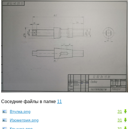
Соседние файлы в папке
11
Втулка.png
31
Изометрия.png
31
Крышка.png
31