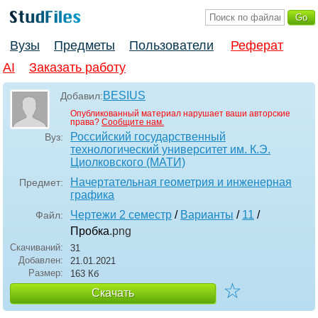
Вузы
Предметы
Пользователи
Реферат
AI
Заказать работу
BESIUS
Добавил:
Опубликованный материал нарушает ваши авторские
права?
Сообщите нам.
Российский государственный
Вуз:
технологический университет им. К.Э.
Циолковского (МАТИ)
Начертательная геометрия и инженерная
Предмет:
графика
Чертежи 2 семестр
/
Варианты
/
11
/
Файл:
Пробка
.png
Скачиваний:
31
Добавлен:
21.01.2021
Размер:
163 Кб
☆
Скачать