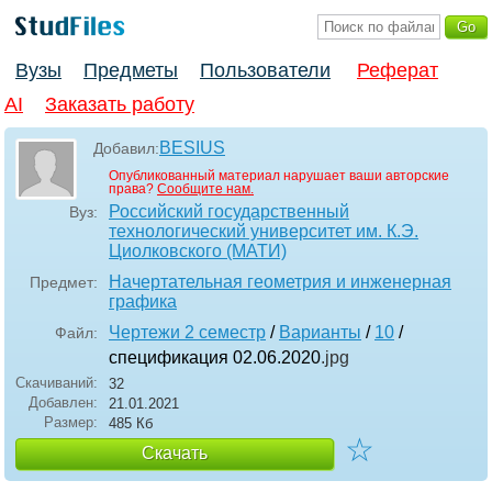
Вузы
Предметы
Пользователи
Реферат
AI
Заказать работу
BESIUS
Добавил:
Опубликованный материал нарушает ваши авторские
права?
Сообщите нам.
Российский государственный
Вуз:
технологический университет им. К.Э.
Циолковского (МАТИ)
Начертательная геометрия и инженерная
Предмет:
графика
Чертежи 2 семестр
/
Варианты
/
10
/
Файл:
спецификация 02.06.2020
.jpg
Скачиваний:
32
Добавлен:
21.01.2021
Размер:
485 Кб
☆
Скачать