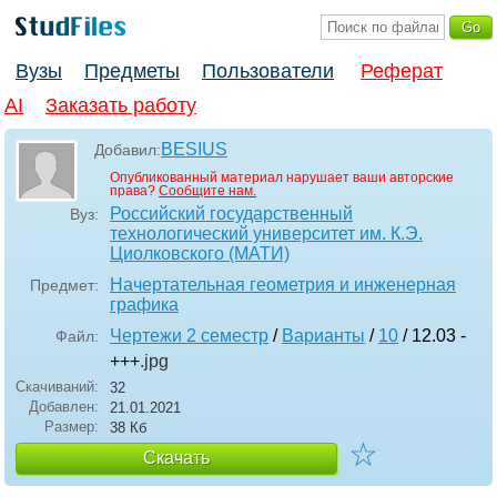
Вузы
Предметы
Пользователи
Реферат
AI
Заказать работу
BESIUS
Добавил:
Опубликованный материал нарушает ваши авторские
права?
Сообщите нам.
Российский государственный
Вуз:
технологический университет им. К.Э.
Циолковского (МАТИ)
Начертательная геометрия и инженерная
Предмет:
графика
Чертежи 2 семестр
/
Варианты
/
10
/ 12.03 -
Файл:
+++
.jpg
Скачиваний:
32
Добавлен:
21.01.2021
Размер:
38 Кб
☆
Скачать