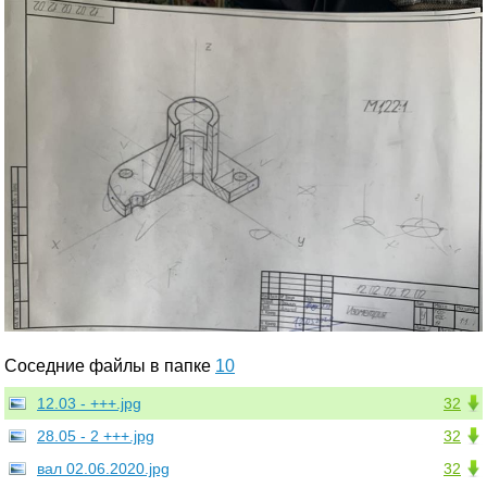
Соседние файлы в папке
10
12.03 - +++.jpg
32
28.05 - 2 +++.jpg
32
вал 02.06.2020.jpg
32