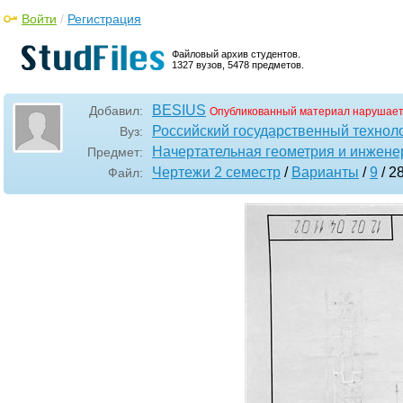
Войти
/
Регистрация
Файловый архив студентов.
1327 вузов, 5478 предметов.
BESIUS
Добавил:
Опубликованный материал нарушает
Российский государственный техноло
Вуз:
Начертательная геометрия и инжене
Предмет:
Чертежи 2 семестр
/
Варианты
/
9
/ 2
Файл: