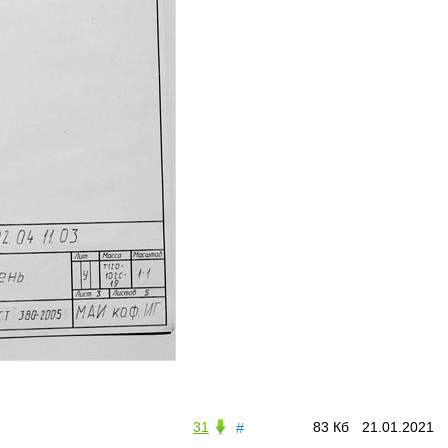
31
83 Кб
21.01.2021
#