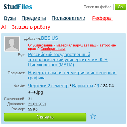
Вузы
Предметы
Пользователи
Реферат
AI
Заказать работу
BESIUS
Добавил:
Опубликованный материал нарушает ваши авторские
права?
Сообщите нам.
Российский государственный
Вуз:
технологический университет им. К.Э.
Циолковского (МАТИ)
Начертательная геометрия и инженерная
Предмет:
графика
Чертежи 2 семестр
/
Варианты
/
9
/ 24.04
Файл:
+++
.jpg
Скачиваний:
31
Добавлен:
21.01.2021
Размер:
55 Кб
☆
Скачать