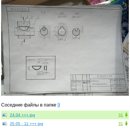
Соседние файлы в папке
9
24.04 +++.jpg
31
25.05 - 11 +++.jpg
31