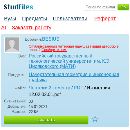
Вузы
Предметы
Пользователи
Реферат
AI
Заказать работу
BESIUS
Добавил:
Опубликованный материал нарушает ваши авторские
права?
Сообщите нам.
Российский государственный
Вуз:
технологический университет им. К.Э.
Циолковского (МАТИ)
Начертательная геометрия и инженерная
Предмет:
графика
Чертежи 2 семестр
/
PDF
/ Изометрия _
Файл:
12.02.02.01
.pdf
Скачиваний:
33
Добавлен:
15.01.2021
Размер:
22 Кб
☆
Скачать