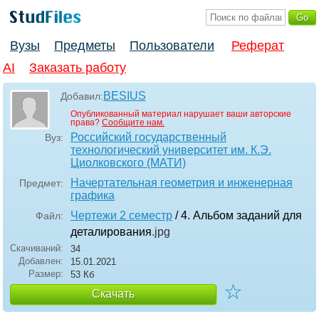
Вузы
Предметы
Пользователи
Реферат
AI
Заказать работу
BESIUS
Добавил:
Опубликованный материал нарушает ваши авторские
права?
Сообщите нам.
Российский государственный
Вуз:
технологический университет им. К.Э.
Циолковского (МАТИ)
Начертательная геометрия и инженерная
Предмет:
графика
Чертежи 2 семестр
/ 4. Альбом заданий для
Файл:
деталирования
.jpg
Скачиваний:
34
Добавлен:
15.01.2021
Размер:
53 Кб
☆
Скачать