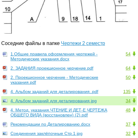
Соседние файлы в папке
Чертежи 2 семестр
1.Общие правила оформления чертежей -
54
Методические указания.docx
2. ЗАДАНИЯ проекционное черчение.pdf
64
2. Проекционное черчение - Методические
50
указания.pdf
4. Альбом заданий для деталирования..pdf
135
4. Альбом заданий для деталирования.jpg
34
4. Метод. указания.ЧТЕНИЕ И ДЕТ-Е ЧЕРТЕЖА
48
ОБЩЕГО ВИДА (восстановлен) (2).pdf
Рекомендации по Деталированию.docx
37
Соединения заклёпочные Стр.1.jpg
32