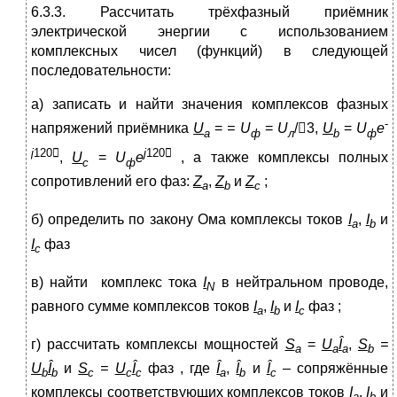
6.3.3. Рассчитать трёхфазный приёмник
электрической энергии с использованием
комплексных чисел (функций) в следующей
последовательности:
а) записать и найти значения комплексов фазных
-
напряжений приёмника
U
=
=
U
=
U
/3,
U
=
U
e
а
ф
л
b
ф
j
120

j
120

,
U
=
U
e
, а также комплексы полных
c
ф
сопротивлений его фаз:
Z
,
Z
и
Z
;
а
b
c
б) определить по закону Ома комплексы токов
I
,
I
и
а
b
I
фаз
c
в) найти комплекс тока
I
в нейтральном проводе,
N
равного сумме комплексов токов
I
,
I
и
I
фаз ;
а
b
c
г) рассчитать комплексы мощностей
S
=
U
Î
,
S
=
a
а
a
b
U
Î
и
S
=
U
Î
фаз , где
Î
,
Î
и
Î
– сопряжённые
b
b
c
c
c
a
b
c
комплексы соответствующих комплексов токов
I
,
I
и