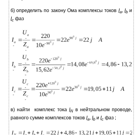
б) определить по закону Ома комплексы токов
I
,
I
и
а
b
I
фаз
c
в) найти комплекс тока
I
в нейтральном проводе,
N
равного сумме комплексов токов
I
,
I
и
I
фаз ;
а
b
c