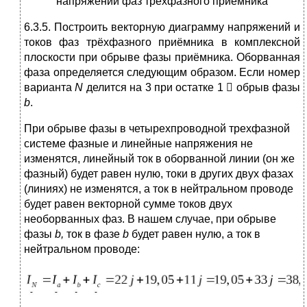
напряжений фаз трехфазного приемника
6.3.5. Построить векторную диаграмму напряжений и
токов фаз трёхфазного приёмника в комплексной
плоскости при обрыве фазы приёмника. Оборванная
фаза определяется следующим образом. Если номер
варианта
N
делится на 3 при остатке 1  обрыв фазы
b
.
При обрыве фазы в четырехпроводной трехфазной
системе фазные и линейные напряжения не
изменятся, линейный ток в оборванной линии (он же
фазный) будет равен нулю, токи в других двух фазах
(линиях) не изменятся, а ток в нейтральном проводе
будет равен векторной сумме токов двух
необорванных фаз. В нашем случае, при обрыве
фазы
b
,
ток в фазе
b
будет равен нулю, а ток в
нейтральном проводе: