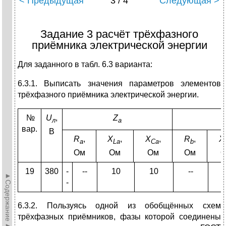
< Предыдущая
3 / 4
Следующая >
Задание 3 расчёт трёхфазного
приёмника электрической энергии
Для заданного в табл. 6.3 варианта:
6.3.1. Выписать значения параметров элементов
трёхфазного приёмника электрической энергии.
№
U
,
Z
л
a
вар.
B
R
,
X
,
X
,
R
,
X
a
La
Ca
b
Ом
Ом
Ом
Ом
19
380
-
--
10
10
--
►Содержание►
-
6.3.2. Пользуясь одной из обобщённых схем
трёхфазных приёмников, фазы которой соединены