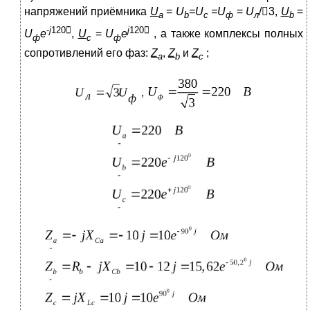
напряжений приёмника
U
=
U
=
U
=
U
=
U
/3,
U
=
а
b
c
ф
л
b
-
j
120

j
120

U
e
,
U
=
U
e
, а также комплексы полных
ф
c
ф
сопротивлений его фаз:
Z
,
Z
и
Z
;
а
b
c
,