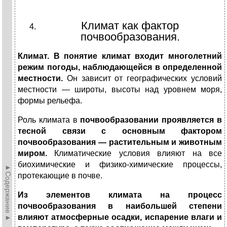
Климат как фактор
почвообразования.
Климат. В понятие климат входит многолетний
режим погоды, наблюдающейся в определенной
местности.
Он зависит от гео­графических условий
местности — широты, высоты над уровнем моря,
формы рельефа.
Роль климата в
почвообразовании проявляется в
тесной свя­зи с основным фактором
почвообразования — растительным и животным
миром.
Климатические условия влияют на все
биохи­мические и физико-химические процессы,
►Содержание►
протекающие в почве.
Из элементов климата на процесс
почвообразования в наиболь­шей степени
влияют атмосферные осадки, испарение влаги и