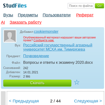
Вузы
Предметы
Пользователи
Реферат
AI
Заказать работу
cookiemonster
Добавил:
Опубликованный материал нарушает ваши авторские
права?
Сообщите нам.
Российский государственный аграрный
Вуз:
университет МСХА им. Тимирязева
Почвоведение
Предмет:
Вопросы и ответы к экзамену 2020
.docx
Файл:
Скачиваний:
242
Добавлен:
14.01.2021
Размер:
2 Мб
☆
Скачать
< Предыдущая
2 / 44
Следующая >