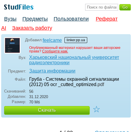
Вузы
Предметы
Пользователи
Реферат
AI
Заказать работу
Добавил:
feelcame
linker.pp.ua
Опубликованный материал нарушает ваши авторские
права?
Сообщите нам.
Харьковский национальный университет
Вуз:
радиоэлектроники
Защита информации
Предмет:
Груба - Системы охранной сигнализации
Файл:
(2012) 05 ocr _cutted_optimized
.pdf
Скачиваний:
56
Добавлен:
31.12.2020
Размер:
70 Мб
☆
Скачать