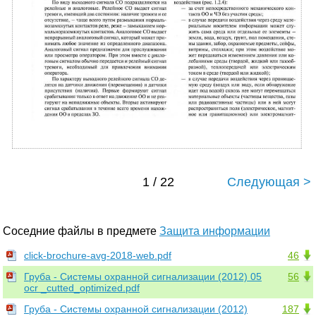
1 / 22
Следующая >
Соседние файлы в предмете
Защита информации
click-brochure-avg-2018-web.pdf
46
Груба - Системы охранной сигнализации (2012) 05
56
ocr _cutted_optimized.pdf
Груба - Системы охранной сигнализации (2012)
187