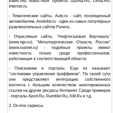
известны новостные проекты Gazeta.Ru, Lenta.Ru,
Internet.ru.
- Тематические сайты. Аuto.ru - сайт, посвященный
автомобилям, Аnekdot.ru - один из самых популярных
развлекательных сайтов Рунета.
- Отраслевые сайты. "Нефтегазовая Вертикаль"
(www.ngv.ru), "Металлургическая Отрасль России"
(www.rusmet.ru) - подобные проекты имеют
известность только среди профессионалов,
работающих в соответствующей области.
- Поисковики и порталы. Еще их называют
"системами управления траффиком". По своей сути
они представляют интеграцию собственного
контента с большим количеством аннотированных
ссылок на другие ресурсы Интернет. Среди примеров
- порталы Aport.Ru, Rambler.Ru, KM.Ru и т.д.
2. On-line сервисы