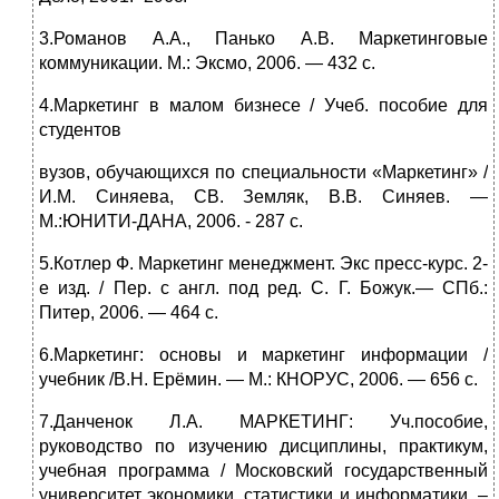
3.Романов А.А., Панько А.В. Маркетинговые
коммуникации. М.: Эксмо, 2006. — 432 с.
4.Маркетинг в малом бизнесе / Учеб. пособие для
студентов
вузов, обучающихся по специальности «Маркетинг» /
И.М. Синяева, СВ. Земляк, В.В. Синяев. —
М.:ЮНИТИ-ДАНА, 2006. - 287 с.
5.Котлер Ф. Маркетинг менеджмент. Экс пресс-курс. 2-
е изд. / Пер. с англ. под ред. С. Г. Божук.— СПб.:
Питер, 2006. — 464 с.
6.Маркетинг: основы и маркетинг информации /
учебник /В.Н. Ерёмин. — М.: КНОРУС, 2006. — 656 с.
7.Данченок Л.А. МАРКЕТИНГ: Уч.пособие,
руководство по изучению дисциплины, практикум,
учебная программа / Московский государственный
университет экономики, статистики и информатики. –