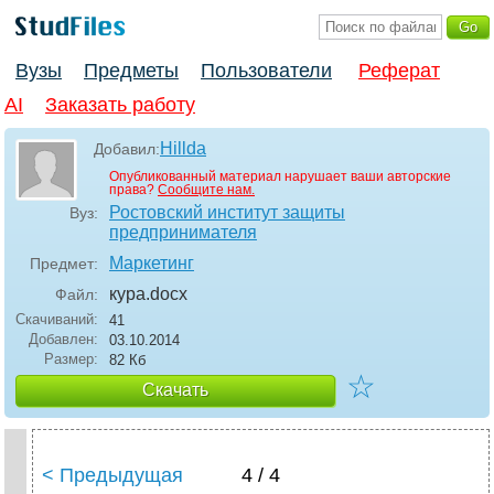
Вузы
Предметы
Пользователи
Реферат
AI
Заказать работу
Hillda
Добавил:
Опубликованный материал нарушает ваши авторские
права?
Сообщите нам.
Ростовский институт защиты
Вуз:
предпринимателя
Маркетинг
Предмет:
кура
.docx
Файл:
Скачиваний:
41
Добавлен:
03.10.2014
Размер:
82 Кб
☆
Скачать
< Предыдущая
4 / 4