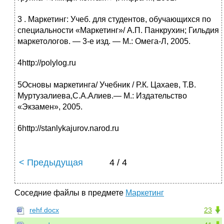
3
. Маркетинг: Учеб. для студентов, обучающихся по
специальности «Маркетинг»/ А.П. Панкрухин; Гильдия
маркетологов. — 3-е изд. — М.: Омега-Л, 2005.
4
http://polylog.ru
5
Основы маркетинга/ Учебник / Р.К. Цахаев, Т.В.
Муртузалиева,С.А.Алиев.— М.: Издательство
«Экзамен», 2005.
6
http://stanlykajurov.narod.ru
< Предыдущая
4 / 4
Соседние файлы в предмете
Маркетинг
rehf.docx
23