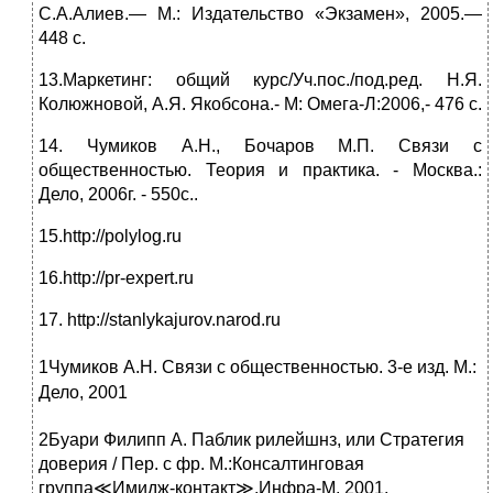
С.А.Алиев.— М.: Издательство «Экзамен», 2005.—
448 с.
13.Маркетинг: общий курс/Уч.пос./под.ред. Н.Я.
Колюжновой, А.Я. Якобсона.- М: Омега-Л:2006,- 476 с.
14. Чумиков А.Н., Бочаров М.П. Связи с
общественностью. Теория и практика. - Москва.:
Дело, 2006г. - 550с..
15.http://polylog.ru
16.http://pr-expert.ru
17. http://stanlykajurov.narod.ru
1
Чумиков А.Н. Связи с общественностью. 3-е изд. М.:
Дело, 2001
2
Буари Филипп А. Паблик рилейшнз, или Стратегия
доверия / Пер. с фр. М.:Консалтинговая
группа≪Имидж-контакт≫,Инфра-М, 2001.