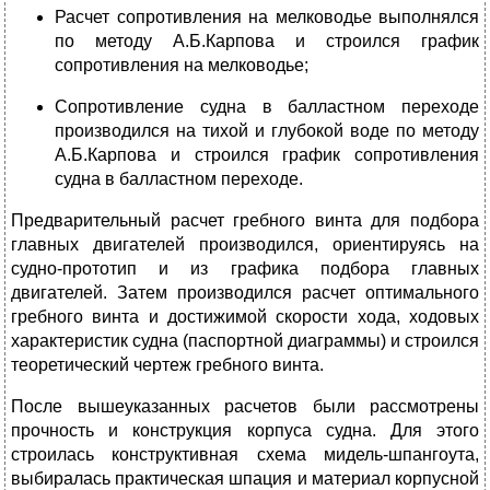
Расчет сопротивления на мелководье выполнялся
по методу А.Б.Карпова и строился график
сопротивления на мелководье;
Сопротивление судна в балластном переходе
производился на тихой и глубокой воде по методу
А.Б.Карпова и строился график сопротивления
судна в балластном переходе.
Предварительный расчет гребного винта для подбора
главных двигателей производился, ориентируясь на
судно-прототип и из графика подбора главных
двигателей. Затем производился расчет оптимального
гребного винта и достижимой скорости хода, ходовых
характеристик судна (паспортной диаграммы) и строился
теоретический чертеж гребного винта.
После вышеуказанных расчетов были рассмотрены
прочность и конструкция корпуса судна. Для этого
строилась конструктивная схема мидель-шпангоута,
выбиралась практическая шпация и материал корпусной