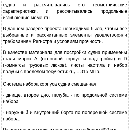
судна и рассчитывались его геометрические
характеристики, и рассчитывались продольные
изгибающие моменты.
В данном разделе проекта необходимо было, чтобы все
выбранные и рассчитанные элементы удовлетворяли
требованиям Регистра и условиям прочности.
В качестве материала для постройки судна применены
стали марок А (основной корпус и надстройка) и D
(комингсы грузовых лю­ков), листы настила и набор
палубы c пределом текучести: σ
= 315 МПа.
s
Система набора корпуса судна смешанная:
- днище, второе дно, палуба, - по продольной системе
набора
- наружный и внутренний борта по поперечной системе
набора.
Размер шпации между поперечным набором 600 мм.