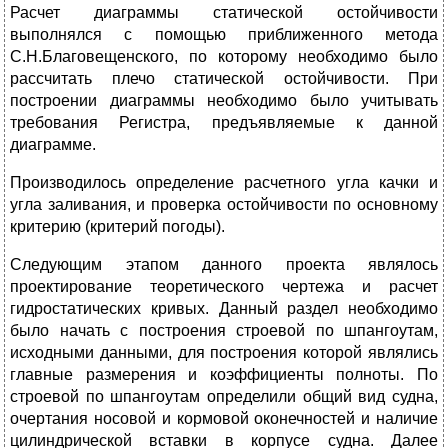
Расчет диаграммы статической остойчивости
выполнялся с помощью приближенного метода
С.Н.Благовещенского, по которому необходимо было
рассчитать плечо статической остойчивости. При
построении диаграммы необходимо было учитывать
требования Регистра, предъявляемые к данной
диаграмме.
Производилось определение расчетного угла качки и
угла заливания, и проверка остойчивости по основному
критерию (критерий погоды).
Следующим этапом данного проекта являлось
проектирование теоретического чертежа и расчет
гидростатических кривых. Данный раздел необходимо
было начать с построения строевой по шпангоутам,
исходными данными, для построения которой являлись
главные размерения и коэффициенты полноты. По
строевой по шпангоутам определили общий вид судна,
очертания носовой и кормовой оконечностей и наличие
цилиндрической вставки в корпусе судна. Далее