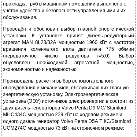
прокладка труб в машинном помещении выполнено с
учетом удобства и безопасности управления ими и их
обслуживания.
Проведён и обоснован выбор главной энергетической
установки. К установке принят дизель-редукторный
агрегат MAN 8L28/32А мощностью 1960 кВт с частотой
вращения коленчатого вала двигателя 775 об/мин
(передаточное число редуктора i=5,0). Выбор
обусловлен необходимой агрегатной мощностью,
экономичностью и надёжностью.
Произведены расчёт и выбор вспомогательного
оборудования и механизмов, обслуживающих главную
энергетическую установку. Электроэнергетическая
установка (ЭЭУ) источников электроэнергии в состоит из
двух дизель-генераторов Volvo Penta D9 MG/ Stamford
MHC434С мощностью 239 кВт на ходовом режиме и
одного дизель генератор Volvo Penta D5А Т КС/Stamford
UCM274C мощностью 73 кВт на стояночном режиме;