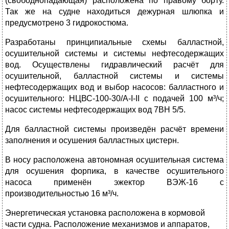
(свободнопадающая) расположена по правому борту.
Так же на судне находиться дежурная шлюпка и
предусмотрено 3 гидрокостюма.
Разработаны принципиальные схемы балластной,
осушительной системы и системы нефтесодержащих
вод. Осуществлены гидравлический расчёт для
осушительной, балластной системы и системы
нефтесодержащих вод и выбор насосов: балластного и
осушительного: НЦВС-100-30/А-I-II с подачей 100 м³/ч;
насос системы нефтесодержащих вод 7ВН 5/5.
Для балластной системы произведён расчёт времени
заполнения и осушения балластных цистерн.
В носу расположена автономная осушительная система
для осушения форпика, в качестве осушительного
насоса применён эжектор ВЭЖ-16 с
производительностью 16 м³/ч.
Энергетическая установка расположена в кормовой
части судна. Расположение механизмов и аппаратов,