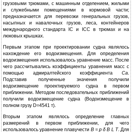
грузовыми трюмами, с машинным отделением, жилыми
и служебными помещениями в кормовой части;
предназначается для перевозки генеральных грузов,
насыпных и навалочных грузов, леса, контейнеров
международного стандарта IC и ICC в трюмах и на
люковых крышках.
Первым этапом при проектировании судна являлось
нахождение его водоизмещения. Для определения
водоизмещения использовалось уравнение масс. После
чего рассчитывались коэффициенты уравнения масс с
помощью адмиралтейского коэффициента
Са
.
Подставив полученные значения получили
водоизмещение проектируемого судна в первом
приближении. Методом последовательных приближений
получили водоизмещение судна (Водоизмещение в
полном грузу D=4541 т).
Вторым этапом являлось определение главных
размерений в первом приближении, для чего
использовалось уравнение плавучести
В = р
δ
B
L
Т
. Для