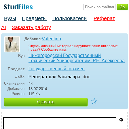
Вузы
Предметы
Пользователи
Реферат
AI
Заказать работу
Valentino
Добавил:
Опубликованный материал нарушает ваши авторские
права?
Сообщите нам.
Нижегородский Государственный
Вуз:
Технический Университет им. Р.Е. Алексеева
Государственный экзамен
Предмет:
Реферат для бакалавра.
.doc
Файл:
Скачиваний:
43
Добавлен:
18.07.2014
Размер:
115 Кб
☆
Скачать
Ф