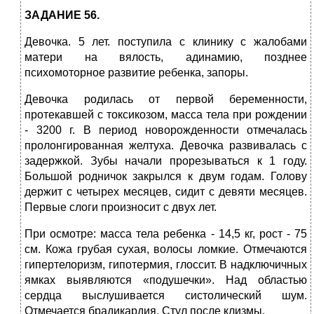
ЗАДАНИЕ 56.
Девочка. 5 лет. поступила с клинику с жалобами
матери на вялость, адинамию, позднее
психомоторное развитие ребенка, запоры.
Девочка родилась от первой беременности,
протекавшей с токсикозом, масса тела при рождении
- 3200 г. В период новорожденности отмечалась
пролонгированная желтуха. Девочка развивалась с
задержкой. Зубы начали прорезываться к 1 году.
Большой родничок закрылся к двум годам. Голову
держит с четырех месяцев, сидит с девяти месяцев.
Первые слоги произносит с двух лет.
При осмотре: масса тела ребенка - 14,5 кг, рост - 75
см. Кожа грубая сухая, волосы ломкие. Отмечаются
гипертелоризм, гипотермия, глоссит. В надключичных
ямках выявляются «подушечки». Над областью
сердца выслушивается систолический шум.
Отмечается брадикардия. Стул после клизмы.