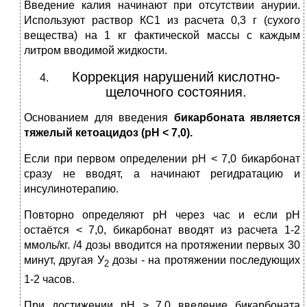
Введение калия начинают при отсутствии анурии.
Используют раствор КС1 из расчета 0,3 г (сухого
вещества) на 1 кг фактической массы с каждым
литром вводимой жидкости.
Коррекция нарушений кислотно-
щелочного состояния.
Основанием для введения
бикарбоната является
тяжелый кетоацидоз (рН < 7,0).
Если при первом определении рН < 7,0 бикарбонат
сразу не вводят, а начинают регидратацию и
инсулинотерапию.
Повторно определяют рН через час и если рН
остаётся < 7,0, бикарбонат вводят из расчета 1-2
ммоль/кг. /4 дозы вводится на протяжении первых 30
минут, другая У
дозы - на протяжении последующих
2
1-2 часов.
При достижении рН > 7,0 введение бикарбоната