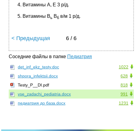
Витамины А, Е 3 р/д.
Витамины В
В
в/м 1 р/д.
ь
6
< Предыдущая
6 / 6
Соседние файлы в папке
Педиатрия
det_inf_ekz_testy.doc
1022
shpora_infektsii.docx
628
Testy_P__DI.pdf
818
vse_zadachi_pediatria.docx
991
педиатрия до база.docx
1231