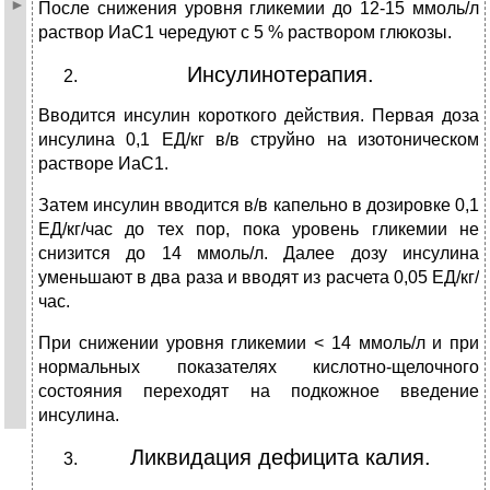
После снижения уровня гликемии до 12-15 ммоль/л
раствор ИаС1 чередуют с 5 % раствором глюкозы.
Инсулинотерапия.
Вводится инсулин короткого действия. Первая доза
инсулина 0,1 ЕД/кг в/в струйно на изотоническом
растворе ИаС1.
Затем инсулин вводится в/в капельно в дозировке 0,1
ЕД/кг/час до тех пор, пока уровень гликемии не
снизится до 14 ммоль/л. Далее дозу инсулина
уменьшают в два раза и вводят из расчета 0,05 ЕД/кг/
час.
При снижении уровня гликемии < 14 ммоль/л и при
нормальных показателях кислотно-щелочного
состояния переходят на подкожное введение
инсулина.
Ликвидация дефицита калия.