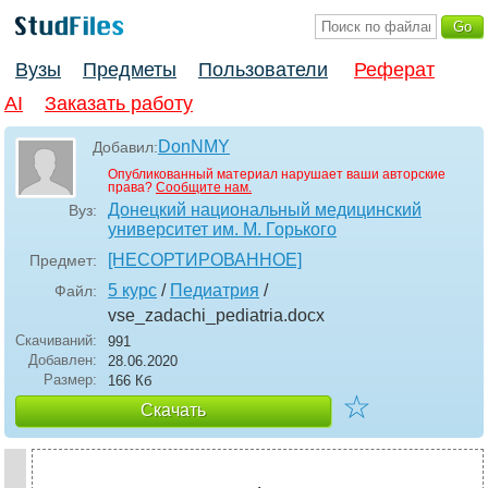
Вузы
Предметы
Пользователи
Реферат
AI
Заказать работу
DonNMY
Добавил:
Опубликованный материал нарушает ваши авторские
права?
Сообщите нам.
Донецкий национальный медицинский
Вуз:
университет им. М. Горького
[НЕСОРТИРОВАННОЕ]
Предмет:
5 курс
/
Педиатрия
/
Файл:
vse_zadachi_pediatria
.docx
Скачиваний:
991
Добавлен:
28.06.2020
Размер:
166 Кб
☆
Скачать