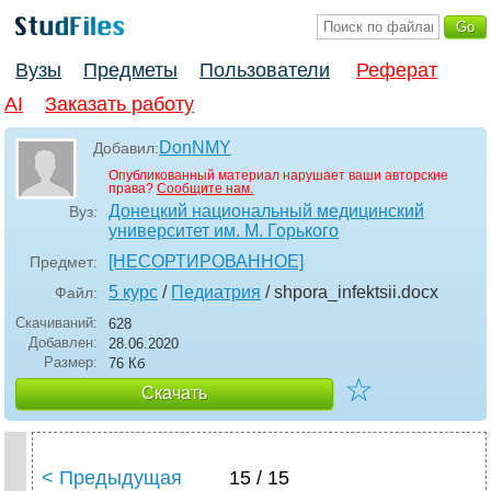
Вузы
Предметы
Пользователи
Реферат
AI
Заказать работу
DonNMY
Добавил:
Опубликованный материал нарушает ваши авторские
права?
Сообщите нам.
Донецкий национальный медицинский
Вуз:
университет им. М. Горького
[НЕСОРТИРОВАННОЕ]
Предмет:
5 курс
/
Педиатрия
/ shpora_infektsii
.docx
Файл:
Скачиваний:
628
Добавлен:
28.06.2020
Размер:
76 Кб
☆
Скачать
< Предыдущая
15 / 15