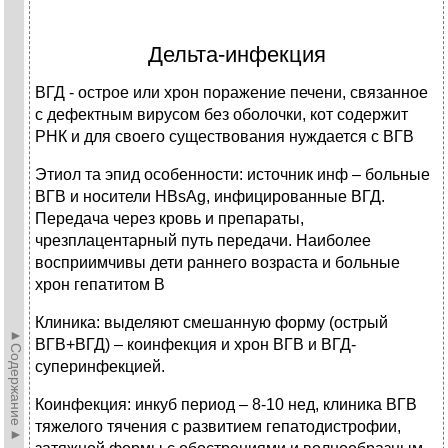
Дельта-инфекция
ВГД - острое или хрон поражение печени, связанное
с дефектным вирусом без оболочки, кот содержит
РНК и для своего существования нуждается с ВГВ
Этиол та эпид особенности: источник инф – больные
ВГВ и носители HBsAg, инфицированные ВГД.
Передача через кровь и препараты,
чрезплацентарный путь передачи. Наиболее
восприимчивы дети раннего возраста и больные
хрон гепатитом В
Клиника: выделяют смешанную форму (острый
►Содержание►
ВГВ+ВГД) – коинфекция и хрон ВГВ и ВГД-
суперинфекцией.
Коинфекция: инкуб период – 8-10 нед, клиника ВГВ
тяжелого тячения с развитием гепатодистрофии,