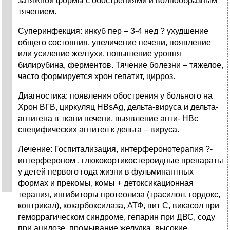
затяжной формы с обострениями и волнообразным
тячением.
Суперинфекция: инкуб пер – 3-4 нед ? ухудшение
общего состояния, увеличение печени, появление
или усиление желтухи, повышение уровня
билирубина, ферментов. Тячение болезни – тяжелое,
часто формируется хрон гепатит, цирроз.
Диагностика: появления обострения у больного на
Хрон ВГВ, циркуляц HBsAg, дельта-вируса и дельта-
антигена в ткани печени, выявление анти- HBс
специфических антител к дельта – вируса.
Лечение: Госпитализация, интерферонотерапия ?-
интерфероном , глюкокортикостероидные препараты
у детей первого года жизни в фульминантных
формах и прекомы, комы + детоксикационная
терапия, ингибиторы протеолиза (трасилол, гордокс,
контрикал), кокарбоксилаза, АТФ, вит С, викасол при
геморрагическом синдроме, гепарин при ДВС, соду
при ацидозе, промывание желудка, высокие