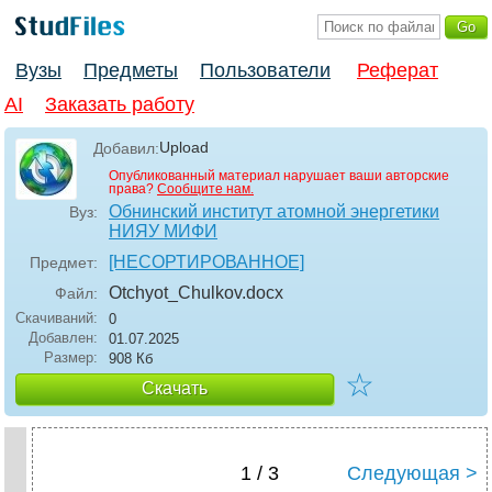
Вузы
Предметы
Пользователи
Реферат
AI
Заказать работу
Upload
Добавил:
Опубликованный материал нарушает ваши авторские
права?
Сообщите нам.
Обнинский институт атомной энергетики
Вуз:
НИЯУ МИФИ
[НЕСОРТИРОВАННОЕ]
Предмет:
Otchyot_Chulkov
.docx
Файл:
Скачиваний:
0
Добавлен:
01.07.2025
Размер:
908 Кб
☆
Скачать
1 / 3
Следующая >