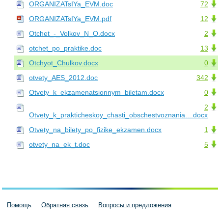
ORGANIZATsIYa_EVM.doc
72
ORGANIZATsIYa_EVM.pdf
12
Otchet_-_Volkov_N_O.docx
2
otchet_po_praktike.doc
13
Otchyot_Chulkov.docx
0
otvety_AES_2012.doc
342
Otvety_k_ekzamenatsionnym_biletam.docx
0
2
Otvety_k_prakticheskoy_chasti_obschestvoznania....docx
Otvety_na_bilety_po_fizike_ekzamen.docx
1
otvety_na_ek_t.doc
5
Помощь
Обратная связь
Вопросы и предложения