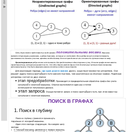
положительными весами
Сеть дорог можно представить в виде графа с
. Вершины
являются дорожными развязками, а ребра дорогами, которые их соединяют. Веса ребер могут соответствовать
протяженности данного участка, времени необходимому для его преодоления или стоимости путешествия по нему.
Ориентированные
ребра можно использовать для представления односторонних улиц. В таком графе можно ввести
характеристику, которая указывает на то, что одни дороги важнее других для длительных путешествий (например,
автомагистрали). Она была формализована в понятии (идее) о магистралях.
Для реализации подхода,
где одни дороги важнее
других, существует множество алгоритмов. Они
решают задачу поиска кратчайшего пути намного быстрее, чем аналогичные на обычных графах. Подобные
алгоритмы состоят из двух этапов:
• этап предобработки
. Производится предварительная обработка графа без учета
начальной и конечной вершины. Обычно выполняется один раз и потом
используются полученные данные.
• этап запроса
. Осуществляется запрос и поиск кратчайшего пути, при этом известны
начальная и конечная вершина.
ПОИСК В ГРАФАХ
1
. Поиск в глубину
Поиск в глубину стремится проникнуть
подальше от исходной вершины.
Идея этого метода следующая. На каждом шагу
метода:
•
С текущей вершины движемся в первую вершину,