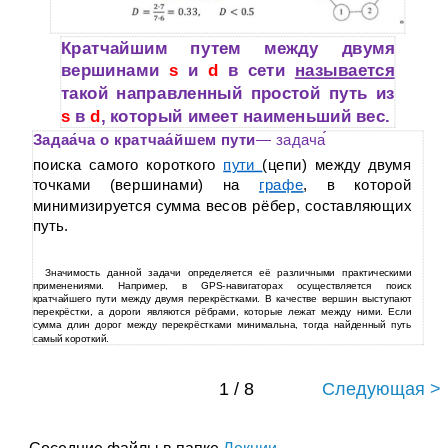
Кратчайшим путем
между двумя
вершинами
s
и
d
в сети
называется
такой направленный простой путь из
s
в
d
, который имеет наименьший вес.
Задаа́ча о кратчаа́йшем пути
— задача
поиска самого короткого
пути
(цепи) между двумя
точками (вершинами) на
графе
, в которой
минимизируется сумма весов рёбер, составляющих
путь.
Значимость данной задачи определяется её различными практическими
применениями. Например, в GPS-навигаторах осуществляется поиск
кратчайшего пути между двумя перекрёстками. В качестве вершин выступают
перекрёстки, а дороги являются рёбрами, которые лежат между ними. Если
сумма длин дорог между перекрёстками минимальна, тогда найденный путь
самый короткий.
1 / 8
Следующая >