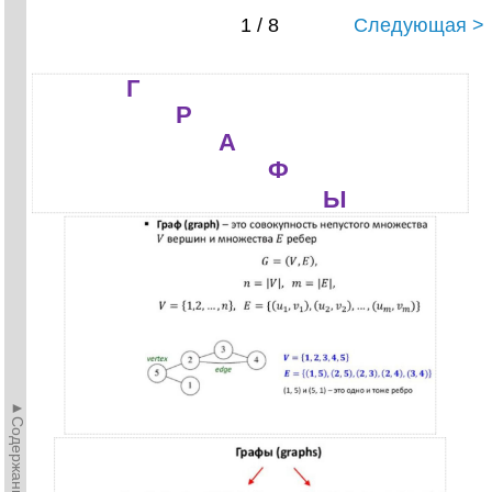
1 / 8
Следующая >
Г
Р
А
Ф
Ы
►Содержание►