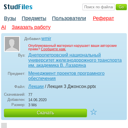
Вузы
Предметы
Пользователи
Реферат
AI
Заказать работу
wmir
Добавил:
Опубликованный материал нарушает ваши авторские
права?
Сообщите нам.
Днепропетровский национальный
Вуз:
университет железнодорожного транспорта
им. академика В. Лазаряна
Менеджмент проектов програмного
Предмет:
обеспечения
Лекции
/ Лекция 3 Джонсон
.pptx
Файл:
Скачиваний:
77
Добавлен:
14.06.2020
Размер:
3 Мб
☆
Скачать