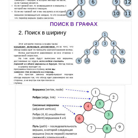
смежную с текущей, в которой мы еще не были,
если таковая имеется.
•
Если таковой нет, то возвращаемся в вершину, с
которой мы попали в текущую.
•
Если же таковой нет и мы оказались в исходной
вершине (возвращаться некуда), то это означает,
что перебор вершин графа закончен.
ПОИСК В ГРАФАХ
2. Поиск в ширину
Этот алгоритм поиска в графе также
называют волновым алгоритмом
из-за
того, что
обход графа идет по принципу распространения волны.
Волна растекается равномерно во все стороны с
одинаковой скоростью.
На i-ом шаге будут выписаны все вершины,
достижимые за i ходов,
если ходом считать
переход из одной вершины в другую
. Метод поиска
в ширину выходит из
программы поиска в глубину,
если мы
заменим стек возврата на очередь.
Эта простая замена модифицирует порядок
обхода вершин так, что обход идет равномерно во все
стороны, а не внутрь как при поиске в
глубину.