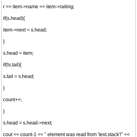
r >> item->name >> item->raiting;
if(s.head){
item->next = s.head;
}
s.head = item;
if(!s.tail){
s.tail = s.head;
}
count++;
}
s.head = s.head->next;
cout << count-1 << " element was read from 'text.stack'!" <<