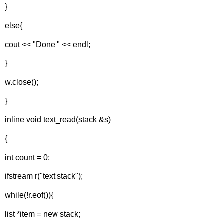
}
else{
cout << "Done!" << endl;
}
w.close();
}
inline void text_read(stack &s)
{
int count = 0;
ifstream r("text.stack");
while(!r.eof()){
list *item = new stack;