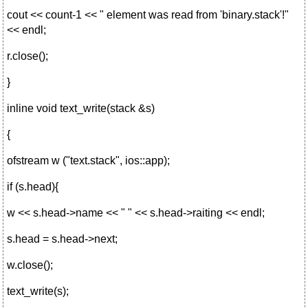
cout << count-1 << " element was read from 'binary.stack'!"
<< endl;
r.close();
}
inline void text_write(stack &s)
{
ofstream w ("text.stack", ios::app);
if (s.head){
w << s.head->name << " " << s.head->raiting << endl;
s.head = s.head->next;
w.close();
text_write(s);