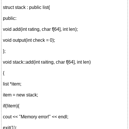
struct stack : public list{
public:
void add(int rating, char f[64], int len);
void output(int check = 0);
};
void stack::add(int raiting, char f[64], int len)
{
list *item;
item = new stack;
if(!item){
cout << "Memory error!" << endl;
exit(1);