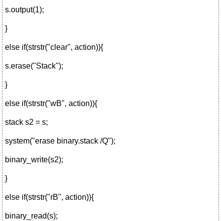
s.output(1);
}
else if(strstr("clear", action)){
s.erase("Stack");
}
else if(strstr("wB", action)){
stack s2 = s;
system("erase binary.stack /Q");
binary_write(s2);
}
else if(strstr("rB", action)){
binary_read(s);