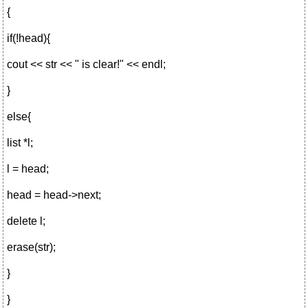
{
if(!head){
cout << str << " is clear!" << endl;
}
else{
list *l;
l = head;
head = head->next;
delete l;
erase(str);
}
}