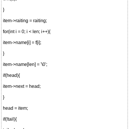
}
item->raiting = raiting;
for(int i = 0; i < len; i++){
item->name[i] = f[i];
}
item->name[len] = '\0';
if(head){
item->next = head;
}
head = item;
if(!tail){