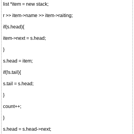
list *item = new stack;
r >> item->name >> item->raiting;
if(s.head){
item->next = s.head;
}
s.head = item;
if(!s.tail){
s.tail = s.head;
}
count++;
}
s.head = s.head->next;