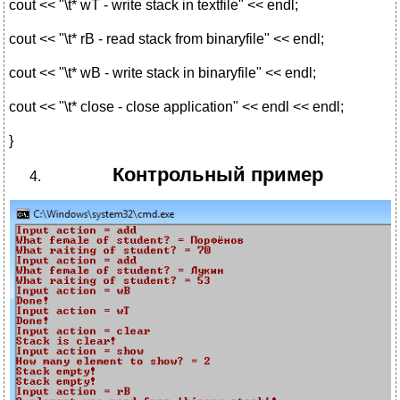
cout << "\t* wT - write stack in textfile" << endl;
cout << "\t* rB - read stack from binaryfile" << endl;
cout << "\t* wB - write stack in binaryfile" << endl;
cout << "\t* close - close application" << endl << endl;
}
Контрольный пример