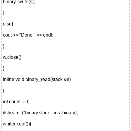
binary_write(s);
}
else{
cout << "Done!" << endl;
}
w.close();
}
inline void binary_read(stack &s)
{
int count = 0;
ifstream r("binary.stack", ios::binary);
while(!r.eof()){