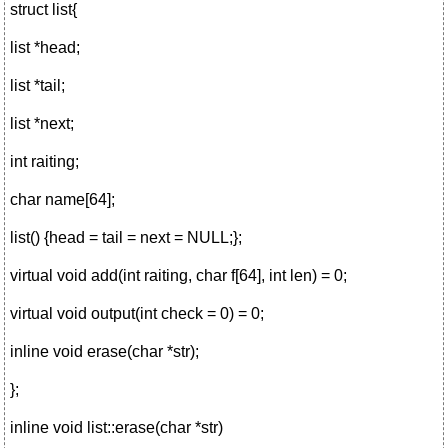
struct list{
list *head;
list *tail;
list *next;
int raiting;
char name[64];
list() {head = tail = next = NULL;};
virtual void add(int raiting, char f[64], int len) = 0;
virtual void output(int check = 0) = 0;
inline void erase(char *str);
};
inline void list::erase(char *str)