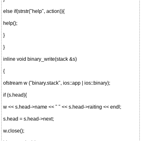
else if(strstr("help", action)){
help();
}
}
inline void binary_write(stack &s)
{
ofstream w ("binary.stack", ios::app | ios::binary);
if (s.head){
w << s.head->name << " " << s.head->raiting << endl;
s.head = s.head->next;
w.close();