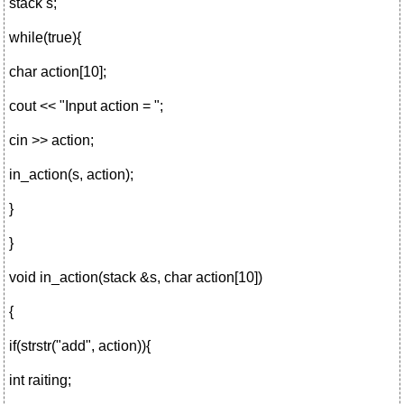
stack s;
while(true){
char action[10];
cout << "Input action = ";
cin >> action;
in_action(s, action);
}
}
void in_action(stack &s, char action[10])
{
if(strstr("add", action)){
int raiting;