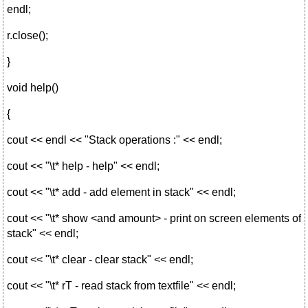
endl;
r.close();
}
void help()
{
cout << endl << "Stack operations :" << endl;
cout << "\t* help - help" << endl;
cout << "\t* add - add element in stack" << endl;
cout << "\t* show <and amount> - print on screen elements of
stack" << endl;
cout << "\t* clear - clear stack" << endl;
cout << "\t* rT - read stack from textfile" << endl;