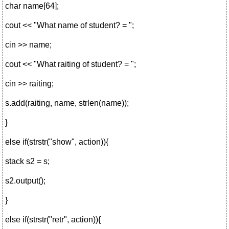
char name[64];
cout << "What name of student? = ";
cin >> name;
cout << "What raiting of student? = ";
cin >> raiting;
s.add(raiting, name, strlen(name));
}
else if(strstr("show", action)){
stack s2 = s;
s2.output();
}
else if(strstr("retr", action)){