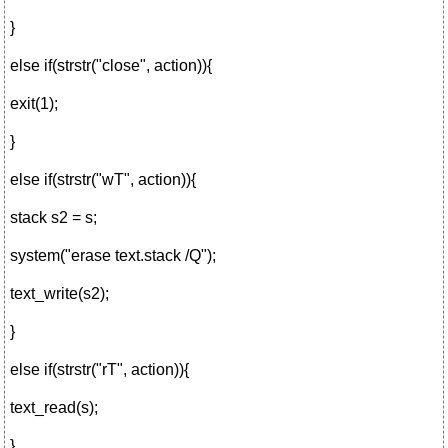
}
else if(strstr("close", action)){
exit(1);
}
else if(strstr("wT", action)){
stack s2 = s;
system("erase text.stack /Q");
text_write(s2);
}
else if(strstr("rT", action)){
text_read(s);
}