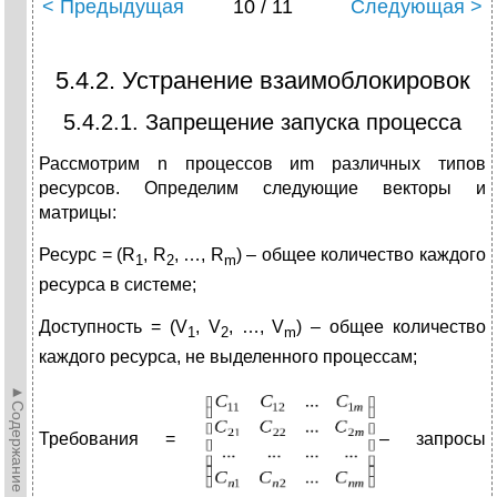
< Предыдущая
10 / 11
Следующая >
5.4.2. Устранение взаимоблокировок
5.4.2.1. Запрещение запуска процесса
Рассмотрим n процессов иm различных типов
ресурсов. Определим следующие векторы и
матрицы:
Ресурс = (R
, R
, …, R
) – общее количество каждого
1
2
m
ресурса в системе;
Доступность = (V
, V
, …, V
) – общее количество
1
2
m
каждого ресурса, не выделенного процессам;
►Содержание►
Требования =
– запросы