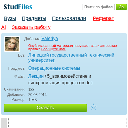
Вузы
Предметы
Пользователи
Реферат
AI
Заказать работу
Valeriya
Добавил:
Опубликованный материал нарушает ваши авторские
права?
Сообщите нам.
Липецкий государственный технический
Вуз:
университет
Операционные системы
Предмет:
Лекции
/ 5_взаимодействие и
Файл:
синхронизация процессов
.doc
Скачиваний:
122
Добавлен:
20.06.2014
Размер:
1 Мб
☆
Скачать