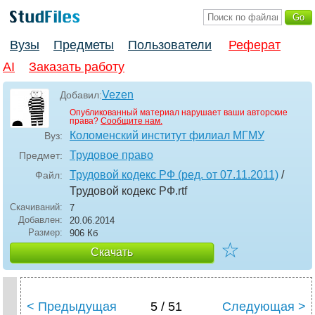
Вузы
Предметы
Пользователи
Реферат
AI
Заказать работу
Vezen
Добавил:
Опубликованный материал нарушает ваши авторские
права?
Сообщите нам.
Коломенский институт филиал МГМУ
Вуз:
Трудовое право
Предмет:
Трудовой кодекс РФ (ред. от 07.11.2011)
/
Файл:
Трудовой кодекс РФ
.rtf
Скачиваний:
7
Добавлен:
20.06.2014
Размер:
906 Кб
☆
Скачать
< Предыдущая
5 / 51
Следующая >