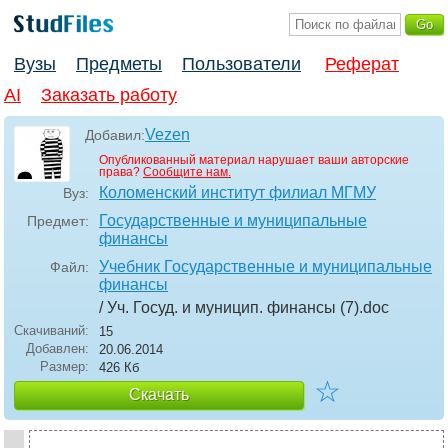
Вузы
Предметы
Пользователи
Реферат
AI
Заказать работу
Vezen
Добавил:
Опубликованный материал нарушает ваши авторские
права?
Сообщите нам.
Коломенский институт филиал МГМУ
Вуз:
Государственные и муниципальные
Предмет:
финансы
Учебник Государственные и муниципальные
Файл:
финансы
/ Уч. Госуд. и муницип. финансы (7)
.doc
Скачиваний:
15
Добавлен:
20.06.2014
Размер:
426 Кб
☆
Скачать