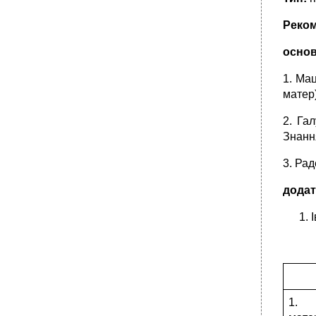
Реком
основ
1. Мац
матер)
2. Га
Знання
3. Рад
додат
1. 