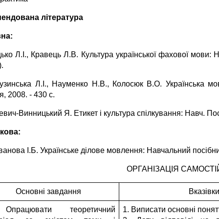
ендована література
на:
ько Л.І., Кравець Л.В. Культура української фахової мови: Н
.
лузинська Л.І., Науменко Н.В., Колосюк В.О. Українська мо
, 2008. - 430 с.
евич-Винницький Я. Етикет і культура спілкування: Навч. Посі
кова:
Іванова І.Б. Українське ділове мовлення: Навчальний посібник
ОРГАНІЗАЦІЯ САМОСТІ
Основні завдання
Вказівк
Опрацювати теоретичний
1. Виписати основні понят