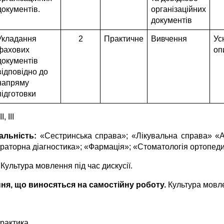
документів.
організаційних
документів
Укладання
2
Практичне
Вивчення
Ус
фахових
оп
документів
відповідно до
напряму
підготовки
ІІ, ІІІ
альність:
«Сестринська справа»; «Лікувальна справа» «
раторна діагностика»; «Фармація»; «Стоматологія ортопед
Культура мовлення під час дискусії.
ня, що виносяться на самостійну роботу.
Культура мовлен
рактика