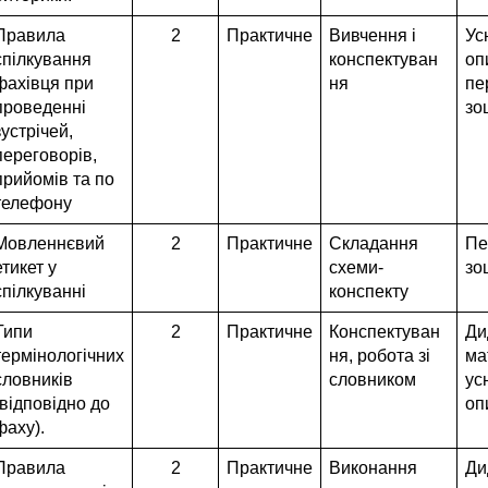
Правила
2
Практичне
Вивчення і
Ус
спілкування
конспектуван
оп
фахівця при
ня
пе
проведенні
зо
зустрічей,
переговорів,
прийомів та по
телефону
Мовленнєвий
2
Практичне
Складання
Пе
етикет у
схеми-
зо
спілкуванні
конспекту
Типи
2
Практичне
Конспектуван
Ди
термінологічних
ня, робота зі
ма
словників
словником
ус
(відповідно до
оп
фаху).
Правила
2
Практичне
Виконання
Ди