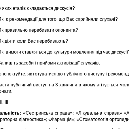
З яких етапів складається дискусія?
Які є рекомендації для того, що Вас сприйняли слухачі?
Як правильно перебивати опонента?
Як діяти коли Вас перебивають?
Які вимоги ставляться до культури мовлення під час дискусії
Запишіть засоби і прийоми активізації слухачів.
онспектуйте, як готуватися до публічного виступу і рекомен
асти публічний виступ на 3 хвилини в якому агітується мол
онати.
ІІ, ІІІ
альність:
«Сестринська справа»; «Лікувальна справа» «
раторна діагностика»; «Фармація»; «Стоматологія ортопед