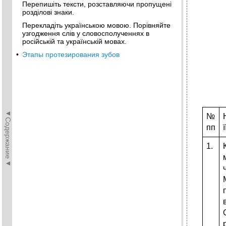
Перепишіть тексти, розставляючи пропущені
розділові знаки.
Перекладіть українською мовою. Порівняйте
узгодження слів у словосполученнях в
російській та українській мовах.
•
Этапы протезирования зубов
◄Содержание◄
№
пп
1.