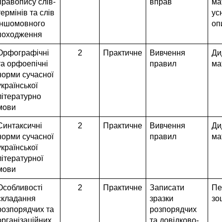
правопису слів-
вправ
ма
термінів та слів
ус
іншомовного
оп
походження
Орфографічні
2
Практичне
Вивчення
Ди
та орфоепічні
правил
ма
норми сучасної
української
літературно
мови
Синтаксичні
2
Практичне
Вивчення
Ди
норми сучасної
правил
ма
української
літературної
мови
Особливості
2
Практичне
Записати
Пе
складання
зразки
зо
розпорядчих та
розпорядчих
організаційних
та довідково-