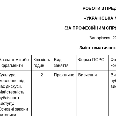
РОБОТИ З ПРЕ
«УКРАЇНСЬКА
(ЗА ПРОФЕСІЙНИМ СП
Запоріжжя, 2
Зміст тематичног
Назва теми або
Кількість
Вид
Форма ПСРС
Фо
її фрагменти
годин
заняття
ко
Культура
2
Практичне
Вивчення
Ви
мовлення під
пу
час дискусії.
ви
Майстерність
публічного
виступу.
Основні закони
риторики.