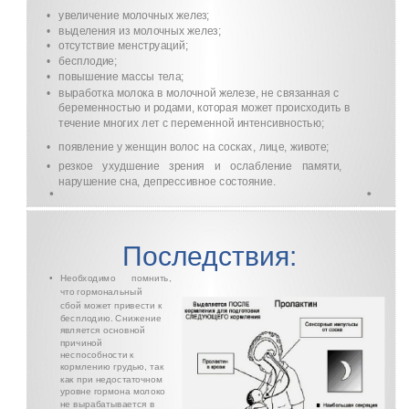
увеличение молочных желез;
•
выделения из молочных желез;
•
отсутствие менструаций;
•
бесплодие;
•
повышение массы тела;
•
выработка молока в молочной железе, не связанная с
•
беременностью и родами, которая может происходить в
течение многих лет с переменной интенсивностью;
появление у женщин волос на сосках, лице, животе;
•
резкое ухудшение зрения и ослабление памяти,
•
нарушение сна, депрессивное состояние.
Последствия:
Необходимо помнить,
•
что гормональный
сбой может привести к
бесплодию. Снижение
является основной
причиной
неспособности к
кормлению грудью, так
как при недостаточном
уровне гормона молоко
не вырабатывается в