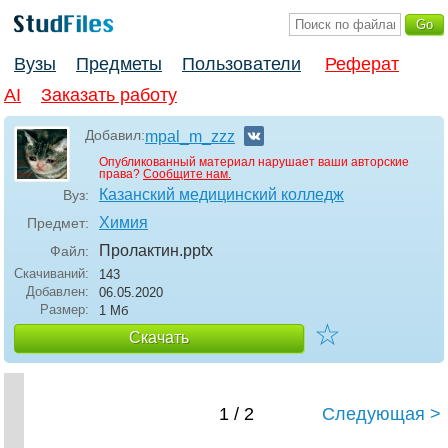
Вузы
Предметы
Пользователи
Реферат
AI
Заказать работу
Добавил:
mpal_m_zzz
Опубликованный материал нарушает ваши авторские
права?
Сообщите нам.
Казанский медицинский колледж
Вуз:
Химия
Предмет:
Пролактин
.pptx
Файл:
Скачиваний:
143
Добавлен:
06.05.2020
Размер:
1 Мб
☆
Скачать
1 / 2
Следующая >