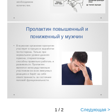
необходимом
количестве.
Пролактин повышенный и
пониженный у мужчин
•
В мужском организме пролактин
участвует в процессе выработки
тестостерона. Только при
нормальном уровне данного
гормона, сперматозоиды
способны правильно работать и
развиваться. Пролактин
является непосредственным
участником во всех иммунных
реакциях и берёт на себя
ответственность за состояние
половой функциональности.
1 / 2
Следующая >