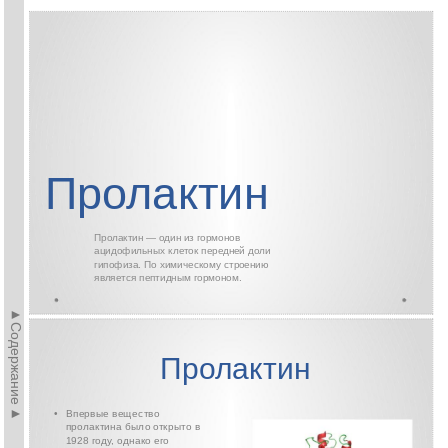
Пролактин
Пролактин — один из гормонов
ацидофильных клеток передней доли
гипофиза. По химическому строению
является пептидным гормоном.
►Содержание►
Пролактин
Впервые вещество
•
пролактина было открыто в
1928 году, однако его