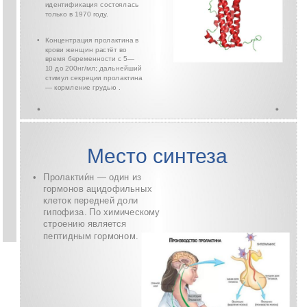
идентификация состоялась
только в 1970 году.
Концентрация пролактина в
•
крови женщин растёт во
время беременности с
5—
10 до 200нг/мл; дальнейший
стимул секреции пролактина
— кормление грудью .
Место синтеза
•
Пролактии́н — один из
гормонов ацидофильных
клеток передней доли
гипофиза. По химическому
строению является
пептидным гормоном.