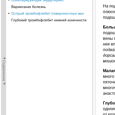
•
Облитерирующий эндартериит
На по
Варикозная болезнь
плюсн
•
Острый тромбофлебит поверхностных вен
подош
Глубокий тромбофлебит нижней конечности
Больш
подош
вены 
нее в
подвзд
дорсал
◄Содержание◄
мошоно
Малая
много
пяточ
много
анаст
Глубо
однои
от ко