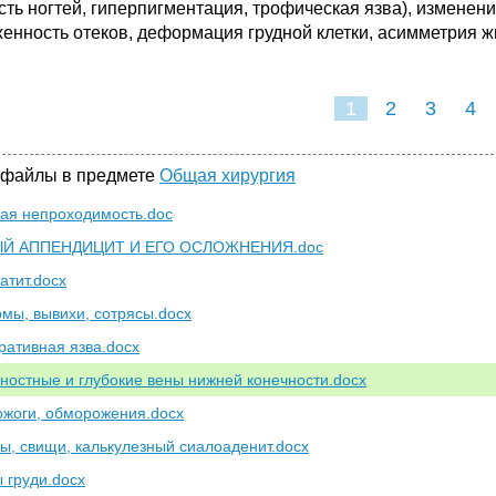
сть ногтей, гиперпигментация, трофическая язва), изменение
енность отеков, деформация грудной клетки, асимметрия ж
1
2
3
4
 файлы в предмете
Общая хирургия
ая непроходимость.doc
Й АППЕНДИЦИТ И ЕГО ОСЛОЖНЕНИЯ.doc
атит.docx
мы, вывихи, сотрясы.docx
ативная язва.docx
ностные и глубокие вены нижней конечности.docx
ожоги, обморожения.docx
ы, свищи, калькулезный сиалоаденит.docx
 груди.docx