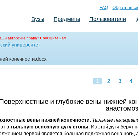
FAQ
Обратная св
Вузы
Предметы
Пользователи
аши авторские права?
Сообщите нам.
ский университет
ней конечности
.docx
1
2
3
4
Поверхностные и глубокие вены нижней кон
анастомоз
хностные вены нижней конечности.
Тыльные пальце­вы
ют в
тыльную венозную дугу стопы.
Из этой дуги берут 
лжением первой является большая под­кожная вена ноги, 