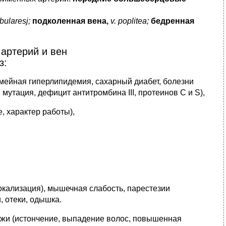
ibularesj;
подколенная вена,
v. poplitea;
бедренная
артерий и вен
з:
мейная гиперлипидемия, сахарный диабет, болезни
утация, дефицит антитромбина III, протеинов C и S),
 характер работы),
локализация), мышечная слабость, парестезии
, отеки, одышка.
жи (истончение, выпадение волос, повышенная