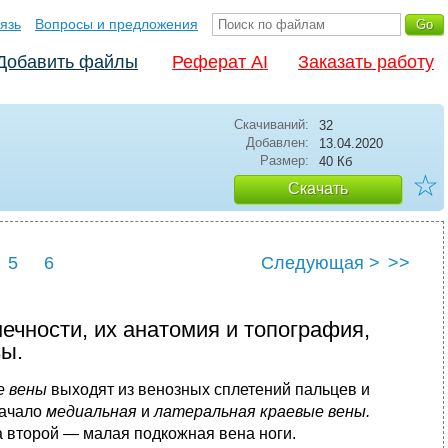
язь
Вопросы и предложения
Добавить файлы
Реферат AI
Заказать работу
Скачиваний:
32
Добавлен:
13.04.2020
Размер:
40 Кб
☆
Скачать
5
6
Следующая >
>>
ечности, их анатомия и топография,
ы.
е вены
выходят из ве­нозных сплетений пальцев и
начало
медиальная
и
латеральная краевые вены.
а второй — малая подкожная вена ноги.