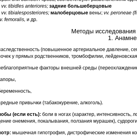
,
vv. tibidles anteriores;
задние большеберцовые
,
vv. tibialesposteriores;
малоберцовые
вены;
vv. peroneae (f
v. femoralis,
и др.
Методы исследования 
1. Анамне
наследственность (повышенное артериальное давление, се
почек у прямых родственников, тромбофилии, лейденовская м
неблагоприятные факторы внешней среды (переохлаждение,
запоры,
беременность,
вредные привычки (табакокурение, алкоголь).
лобы (если есть):
боли в ногах (характер, интенсивность, 
ение онемения, покалывания, ползания мурашек), судороги
мотр:
мышечная гипотрофия, дистрофические изменения ко