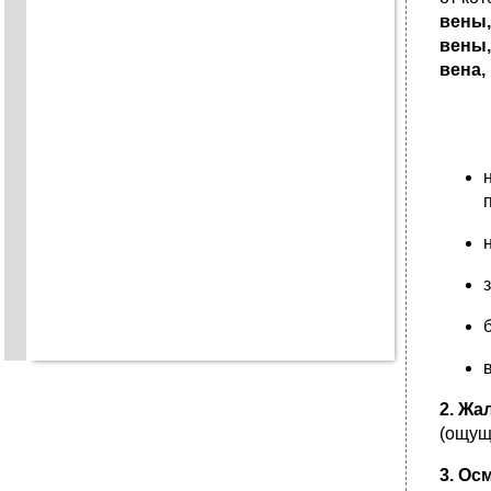
вены
вены
вена,
2. Жа
(ощущ
3. Ос