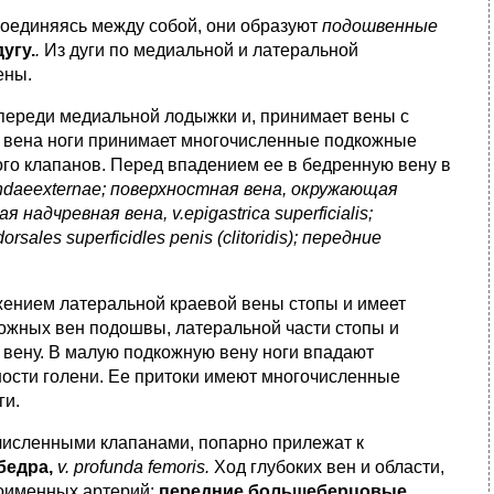
оединяясь между собой, они образуют
подошвенные
угу.
.
Из дуги по медиальной и латеральной
ены.
впереди медиальной лодыжки и, принимает вены с
я вена ноги принимает многочисленные подкожные
ого клапанов. Перед впадением ее в бедренную вену в
ndaeexternae; поверхностная вена, окружающая
я надчревная вена, v.epigastrica superficialis;
ales superficidles penis (clitoridis); передние
ением латеральной краевой вены стопы и имеет
кож­ных вен подошвы, латеральной части стопы и
 вену. В малую подкожную вену ноги впадают
сти голени. Ее притоки имеют многочис­ленные
ги.
численными клапанами, попарно прилежат к
бедра,
v. profunda femoris.
Ход глубоких вен и области,
ноименных артерий:
пе­редние большеберцовые