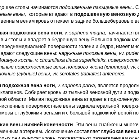
дошве стопы начинаются
подошвенные пальцевые ве­ны..
С
евые вены,
которые впадают в
подошвенную венозную д
венным венам кровь оттекает в задние большеберцовые в
ая подкожная вена ноги,
v. saphena magna
, начинается 
вы стопы и впадает в бедренную вену. Боль­шая подкожна
переднемедиальной поверхности голени и бедра, име­ет мн
падают следующие вены:
наружные половые вены, vv. pude
ошную кость, v. circumflexa iliaca superficialis, поверхностна
ьные поверхностные вены по­лового члена (клитора), vv. dors
чные (губные) вены, vv. scrotales (labia­tes) anteriores.
 подкожная вена ноги,
v. saphena parva,
является продолж
 клапанов. Собирает кровь из тыльной венозной дуги и под
ной области. Малая подкожная вена впадает в подколенную
численные поверхностные вены заднелатеральной поверхно
омозы с глубокими венами и с большой подкож­ной веной но
кие вены нижней конечности.
Эти вены снабжены мно­го
менным ар­териям. Исключение составляет
глубокая вена 
торых они выносят кровь, соответствуют разветвлениям од