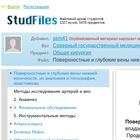
Войти
/
Регистрация
Файловый архив студентов.
1327 вузов, 5478 предметов.
sem41
Добавил:
Опубликованный материал нарушает в
Северный государственный медицин
Вуз:
Общая хирургия
Предмет:
Поверхностные и глубокие вены ниж
Файл:
•
Поверхностные и глубокие вены нижней
конечности, их анатомия и топография,
анастомозы.
Методы исследования артерий и вен
1. Анамнез:
•
4. Физикальное обследование:
5. Инструментальные методы:
Повер
•
Атеросклероз:
впада
•
Болезнь Рейно
Продо