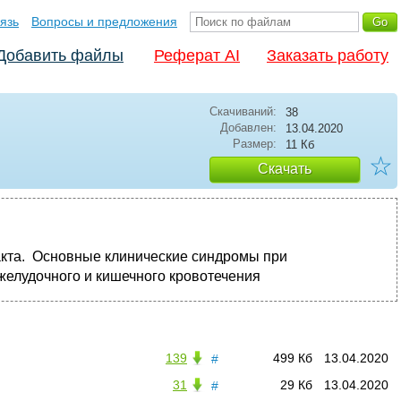
язь
Вопросы и предложения
Добавить файлы
Реферат AI
Заказать работу
Скачиваний:
38
Добавлен:
13.04.2020
Размер:
11 Кб
☆
Скачать
акта. Основные клинические синдромы при
желудочного и кишечного кровотечения
139
499 Кб
13.04.2020
#
31
29 Кб
13.04.2020
#