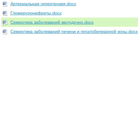
Артериальная гипертензия.docx
Гломерулонефриты.docx
Семиотика заболеваний желудочно.docx
Семиотика заболеваний печени и гепатобилиарной зоны.docx