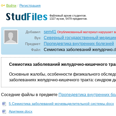
Войти
/
Регистрация
Файловый архив студентов.
1327 вузов, 5479 предметов.
sem41
Добавил:
Опубликованный материал нарушает в
Северный государственный медицин
Вуз:
Пропедевтика внутренних болезней
Предмет:
Семиотика заболеваний желудочно
.
Файл:
Семиотика заболеваний желудочно-кишечного тра
Основные жалобы, особенности физикального обследо
заболеваниях желудочно-кишечного тракта: синдром д
Соседние файлы в предмете
Пропедевтика внутренних бо
5.Семиотика заболеваний мочевыделительной системы.docx
Аритмии.docx