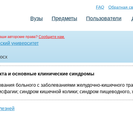
FAQ
Обратная св
Вузы
Предметы
Пользователи
аши авторские права?
Сообщите нам.
ский университет
docx
кта и основные клинические синдромы
вания больного с заболеваниями желудочно-кишечного тр
исфагии; синдром кишечной колики; синдром пищеводного, 
лезней