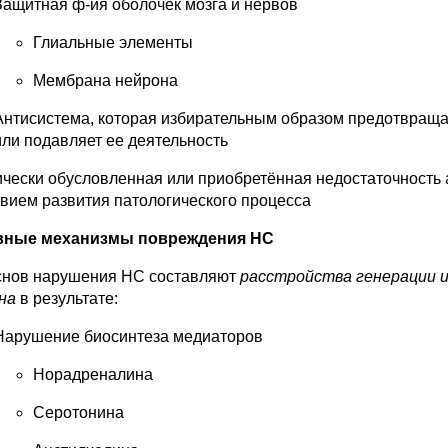
Защитная ф-ия оболочек мозга и нервов
Глиальные элементы
Мембрана нейрона
Антисистема, которая избирательным образом предотвраща
или подавляет ее деятельность
ически обусловленная или приобретённая недостаточност
овием развития патологического процесса
вные механизмы повреждения НС
снов нарушения НС составляют
расстройства генерации и
она
в результате:
Нарушение биосинтеза медиаторов
Норадреналина
Серотонина