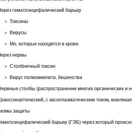
Через гематоэнцефалический барьер
Токсины
Вирусы
Мо, которые находятся в крови
Через нервы
Столбнячный токсин
Вирус полиомиелита, бешенства
Нервные столбы (распространение многих органических и н
Транссинаптический, с аксоплазматическим током, вовлекая
измы защиты
Гематоэнцефалический барьер (ГЭБ) через который происход