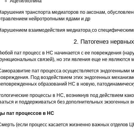
Ацетилхолина
Нарушения транспорта медиаторов по аксонам, обусловлен
отравлением нейротропными ядами и др
Нарушением взаимодействия медиатора
со специфическими
2. Патогенез нервных
Любой пат процесс в НС начинается с ее повреждения (нар
функциональных связей), но эти явления еще не являются 
Саморазвитие пат процесса осуществляется эндогенными м
повреждения. Под воздействием этих эндогенных механиз
неповрежденных образований НС в новую, патодинамическ
атологические процессы в НС, возникнув под действием како
ваться и поддерживаться без дополнительных экзогенных 
ы пат процессов в НС
Смерть (если процесс касается жизненно важных отделов 