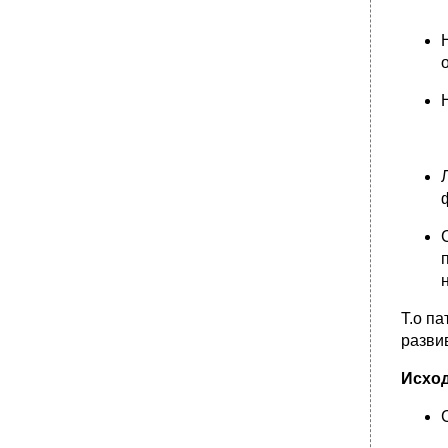
Т.о п
разви
Исход