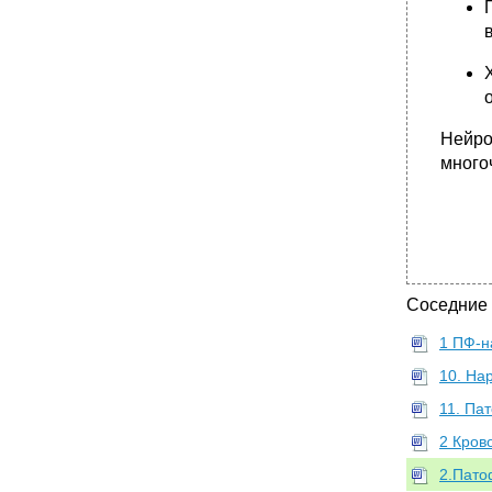
Нейро
много
Соседние
1 ПФ-н
10. На
11. Па
2 Кров
2.Пато