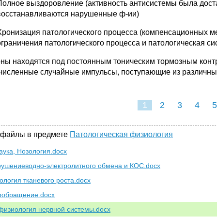
Полное выздоровление (активность антисистемы была дост
восстанавливаются нарушенные ф-ии)
Хронизация патологического процесса
(компенсационных м
ограничения патологического процесса и патологическая сис
ны находятся под постоянным тоническим тормозным контр
численные случайные импульсы, поступающие из различных
1
2
3
4
5
 файлы в предмете
Патологическая физиология
аука, Нозология.docx
рушениеводно-электролитного обмена и КОС.docx
тология тканевого роста.docx
ообращение.docx
физиология нервной системы.docx