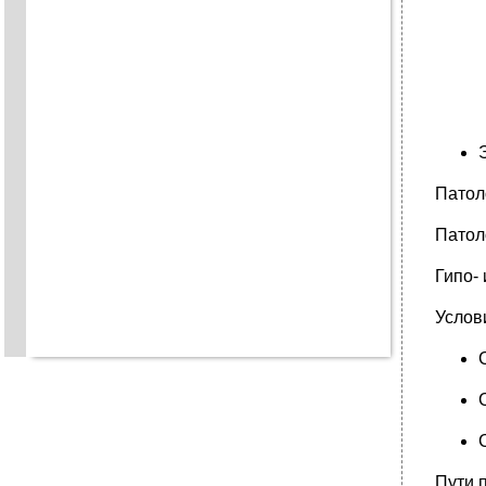
Патол
Патол
Гипо-
Услов
Пути 