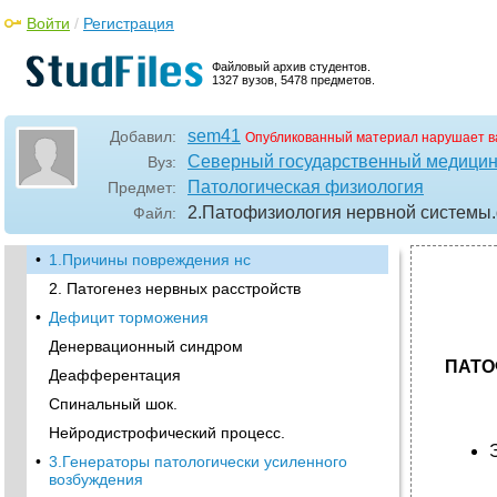
Войти
/
Регистрация
Файловый архив студентов.
1327 вузов, 5478 предметов.
sem41
Добавил:
Опубликованный материал нарушает в
Северный государственный медицин
Вуз:
Патологическая физиология
Предмет:
2.Патофизиология нервной системы
Файл:
•
1.Причины повреждения нс
2. Патогенез нервных расстройств
•
Дефицит торможения
Денервационный синдром
ПАТО
Деафферентация
Спинальный шок.
Нейродистрофический процесс.
•
3.Генераторы патологически усиленного
возбуждения