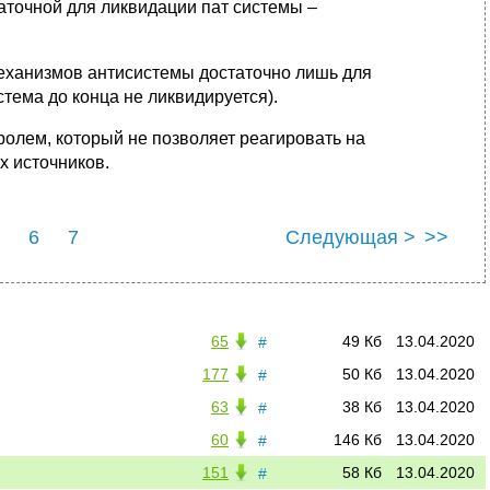
аточной для ликвидации пат системы –
еханизмов антисистемы достаточно лишь для
тема до конца не ликвидируется).
олем, который не позволяет реагировать на
 источников.
6
7
Следующая >
>>
65
49 Кб
13.04.2020
#
177
50 Кб
13.04.2020
#
63
38 Кб
13.04.2020
#
60
146 Кб
13.04.2020
#
151
58 Кб
13.04.2020
#