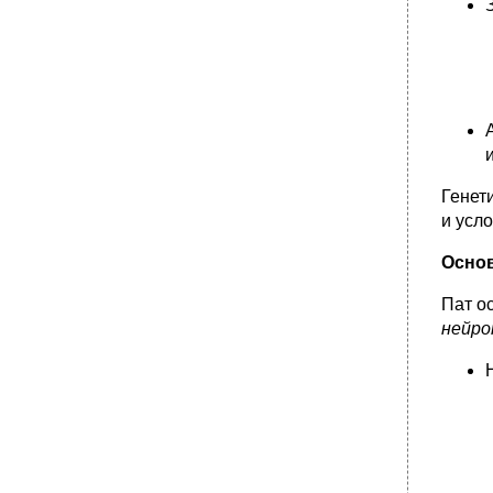
Генет
и усл
Осно
Пат о
нейр