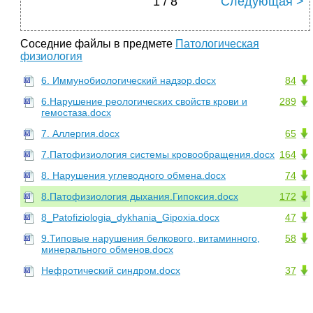
1 / 8
Следующая >
Соседние файлы в предмете
Патологическая
физиология
6. Иммунобиологический надзор.docx
84
6.Нарушение реологических свойств крови и
289
гемостаза.docx
7. Аллергия.docx
65
7.Патофизиология системы кровообращения.docx
164
8. Нарушения углеводного обмена.docx
74
8.Патофизиология дыхания.Гипоксия.docx
172
8_Patofiziologia_dykhania_Gipoxia.docx
47
9.Типовые нарушения белкового, витаминного,
58
минерального обменов.docx
Нефротический синдром.docx
37