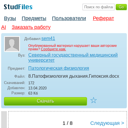
Вузы
Предметы
Пользователи
Реферат
AI
Заказать работу
sem41
Добавил:
Опубликованный материал нарушает ваши авторские
права?
Сообщите нам.
Северный государственный медицинский
Вуз:
университет
Патологическая физиология
Предмет:
8.Патофизиология дыхания.Гипоксия
.docx
Файл:
Скачиваний:
172
Добавлен:
13.04.2020
Размер:
63 Кб
☆
Скачать
1 / 8
Следующая >