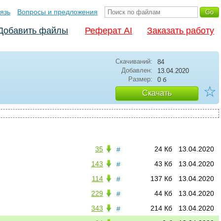
язь
Вопросы и предложения
Добавить файлы
Реферат AI
Заказать работу
Скачиваний:
84
Добавлен:
13.04.2020
Размер:
0 б
☆
Скачать
35
24 Кб
13.04.2020
#
143
43 Кб
13.04.2020
#
114
137 Кб
13.04.2020
#
229
44 Кб
13.04.2020
#
343
214 Кб
13.04.2020
#