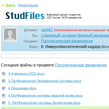
Войти
/
Регистрация
Файловый архив студентов.
1327 вузов, 5478 предметов.
sem41
Добавил:
Опубликованный материал нарушает в
Северный государственный медицин
Вуз:
Патологическая физиология
Предмет:
6. Иммунобиологический надзор
.doc
Файл:
Соседние файлы в предмете
Патологическая физиология
3-4 вопросы ССС.docx
3.ПатФизиология Эндокринной системы.docx
4 Лихорадка.docx
4.ПатФизиология системы красной крови.docx
5. ПатФизиология системы белой крови.docx