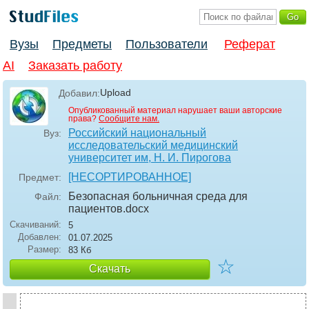
Вузы
Предметы
Пользователи
Реферат
AI
Заказать работу
Upload
Добавил:
Опубликованный материал нарушает ваши авторские
права?
Сообщите нам.
Российский национальный
Вуз:
исследовательский медицинский
университет им, Н. И. Пирогова
[НЕСОРТИРОВАННОЕ]
Предмет:
Безопасная больничная среда для
Файл:
пациентов
.docx
Скачиваний:
5
Добавлен:
01.07.2025
Размер:
83 Кб
☆
Скачать