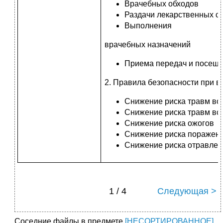
Врачебных обхо­дов
Раздачи лекарст­венных с
Выполнения
вра­чебных назначений
Приема передач и посеще
2. Правила безопас­ности при 
Снижение риска травм во
Снижение риска травм вс
Снижение риска ожогов
Снижение риска по­ражени
Снижение риска от­равле
1 / 4
Следующая >
Соседние файлы в предмете
[НЕСОРТИРОВАННОЕ]