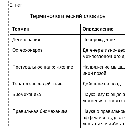
2. нет
Терминологический словарь
Термин
Определение
Дегенерация
Перерождение
Остеохондроз
Дегенеративно- дес
межпозвоночного ди
Постуральное напря­жжение
Напряжение мышц, о
иной позой
Тератогенное дейст­вие
Действие на плод
Биомеханика
Наука, изучающая за
движения в живых с
Правильная биомеха­ника
Наука о правильном
эффективно удовлет
двигаться и избегать