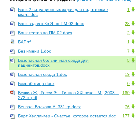
Банк 2 ситуационных задач для подготовки к
1
квал...doc
Банк задач к Кв.Э по ПМ.02.docx
28
Банк тестов по ПМ 02.docx
2
БАР.rtf
1
Без имени 1.doc
7
Безопасная больничная среда для
5
пациентов.docx
Безопасная среда 1.doc
19
Безработица.docx
0
Беккио Ж., Росси Э. - Гипноз XXI века - М., 2003. -
160
272 с..pdf
Бензол. Волкова А. 331 гр.docx
76
Берт Хеллингер - Счастье, которое остается.doc
177