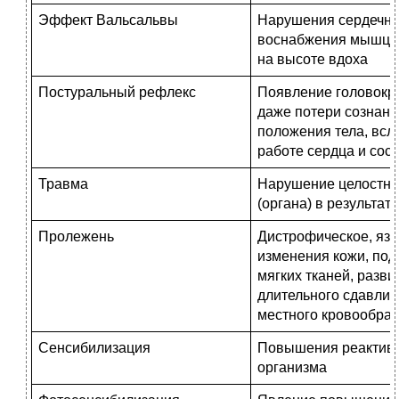
Эффект Вальсальвы
Нарушения сердечног
воснабжения мышцы 
на высоте вдоха
Постуральный рефлекс
Появление головокр
даже потери сознани
положения тела, всл
работе сердца и сос
Травма
Нарушение целостнос
(органа) в результа
Пролежень
Дистрофическое, язв
изменения кожи, под
мягких тканей, разв
дли­тельного сдавли
местного кровообращ
Сенсибилизация
Повышения реактивн
организма