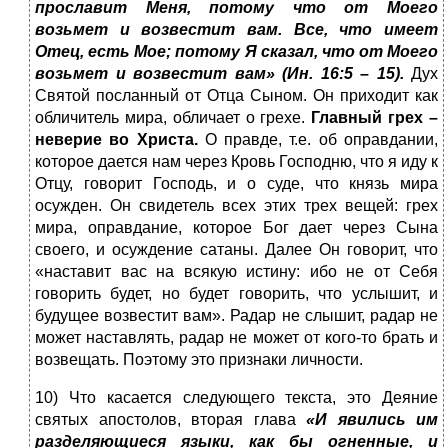
прославит Меня, потому что от Моего
возьмет и возвестит вам. Все, что имеет
Отец, есть Мое; потому Я сказал, что от Моего
возьмет и возвестит вам» (Ин. 16:5 – 15).
Дух
Святой посланный от Отца Сыном. Он приходит как
обличитель мира, обличает о грехе.
Главный грех –
неверие во Христа.
О правде, т.е. об оправдании,
которое дается нам через Кровь Господню, что я иду к
Отцу, говорит Господь, и о суде, что князь мира
осужден. Он свидетель всех этих трех вещей: грех
мира, оправдание, которое Бог дает через Сына
своего, и осуждение сатаны. Далее Он говорит, что
«наставит вас на всякую истину: ибо не от Себя
говорить будет, но будет говорить, что услышит, и
будущее возвестит вам». Радар не слышит, радар не
может наставлять, радар не может от кого-то брать и
возвещать. Поэтому это признаки личности.
10) Что касается следующего текста, это Деяние
святых апостолов, вторая глава
«И явились им
разделяющиеся языки, как бы огненные, и