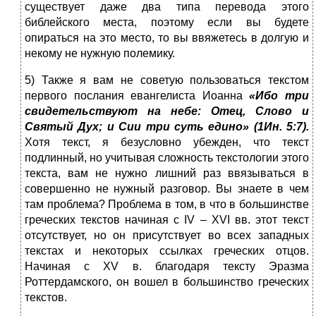
существует даже два типа перевода этого
библейского места, поэтому если вы будете
опираться на это место, то вы ввяжетесь в долгую и
некому не нужную полемику.
5) Также я вам не советую пользоваться текстом
первого послания евангелиста Иоанна
«Ибо три
свидетельствуют на небе: Отец, Слово и
Святый Дух; и Сии три суть едино» (1Ин. 5:7).
Хотя текст, я безусловно убежден, что текст
подлинный, но учитывая сложность текстологии этого
текста, вам не нужно лишний раз ввязываться в
совершенно не нужный разговор. Вы знаете в чем
там проблема? Проблема в том, в что в большинстве
греческих текстов начиная с IV – XVI вв. этот текст
отсутствует, но он присутствует во всех западных
текстах и некоторых ссылках греческих отцов.
Начиная с XV в. благодаря тексту Эразма
Роттердамского, он вошел в большинство греческих
текстов.