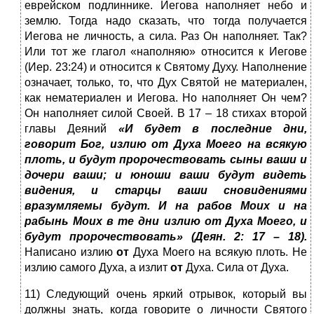
еврейском подлиннике. Иегова наполняет небо и
землю. Тогда надо сказать, что тогда получается
Иегова не личность, а сила. Раз Он наполняет. Так?
Или тот же глагол «наполняю» относится к Иегове
(Иер. 23:24) и относится к Святому Духу. Наполнение
означает, только, то, что Дух Святой не материален,
как нематериален и Иегова. Но наполняет Он чем?
Он наполняет силой Своей. В 17 – 18 стихах второй
главы Деяний
«И будет в последние дни,
говорит Бог, излию от Духа Моего на всякую
плоть, и будут пророчествовать сыны ваши и
дочери ваши; и юноши ваши будут видеть
видения, и старцы ваши сновидениями
вразумляемы будут. И на рабов Моих и на
рабынь Моих в те дни излию от Духа Моего, и
будут пророчествовать» (Деян. 2: 17 – 18).
Написано излию
от
Духа Моего на всякую плоть. Не
излию самого Духа, а излит
от
Духа. Сила от Духа.
11) Следующий очень яркий отрывок, который вы
должны знать, когда говорите о личности Святого