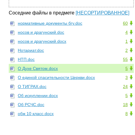
Соседние файлы в предмете
[НЕСОРТИРОВАННОЕ]
нормативные документы бгу.doc
60
носов и драгунский.doc
4
носов и драгунский.docx
1
Нотариат.doc
2
НТП.doc
55
О Духе Святом.docx
5
О единой спасительности Церкви.docx
3
О ТИГРАХ.doc
24
Об искуплении.docx
5
Об РСЧС.doc
18
обж 10 класс.docx
8