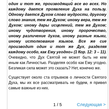
один и тот же, производящий все во всех. Но
каждому дается проявление Духа на пользу.
Одному дается Духом слово мудрости, другому
слово знания, тем же Духом; иному вера, тем же
Духом; иному дары исцелений, тем же Духом;
иному чудотворения, иному пророчество,
иному различение духов, иному разные языки,
иному истолкование языков. Все же сие
производит один и тот же Дух, разделяя
каждому особо, как Ему угодно» (1 Кор. 12: 3 – 11).
Очевидно, что Дух Святой не может быть не кем
иным как Личностью. Разделяя особо как Ему угодно.
Безликая сила может это сказать? Нет, конечно же.
Существует около ста отрывков о личности Святого
Духа, мы их все рассматривать не будем, я привел
самые важные из них.
1 / 5
Следующая >