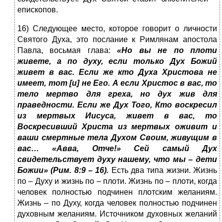
епископов.
16) Следующее место, которое говорит о личности
Святого Духа, это послание к Римлянам апостола
Павла, восьмая глава:
«Но вы не по плоти
живете, а по духу, если только Дух Божий
живет в вас. Если же кто Духа Христова не
имеет, тот [и] не Его. А если Христос в вас, то
тело мертво для греха, но дух жив для
праведности. Если же Дух Того, Кто воскресил
из мертвых Иисуса, живет в вас, то
Воскресивший Христа из мертвых оживит и
ваши смертные тела Духом Своим, живущим в
вас… «Авва, Отче!» Сей самый Дух
свидетельствует духу нашему, что мы – дети
Божии» (Рим. 8:9 – 16).
Есть два типа жизни. Жизнь
по – Духу и жизнь по – плоти. Жизнь по – плоти, когда
человек полностью подчинен плотским желаниям.
Жизнь – по Духу, когда человек полностью подчинен
духовным желаниям. Источником духовных желаний