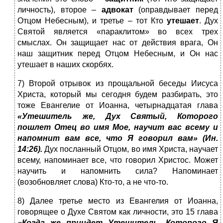
личность), второе –
адвокат
(оправдывает перед
Отцом Небесным), и третье – тот Кто
утешает
. Дух
Святой является «параклитом» во всех трех
смыслах. Он защищает нас от действия врага, Он
наш защитник перед Отцом Небесным, и Он нас
утешает в наших скорбях.
7) Второй отрывок из прощальной беседы Иисуса
Христа, который мы сегодня будем разбирать, это
тоже Евангелие от Иоанна, четырнадцатая глава
«Утешитель же, Дух Святый, Которого
пошлет Отец во имя Мое, научит вас всему и
напомнит вам все, что Я говорил вам» (Ин.
14:26).
Дух посланный Отцом, во имя Христа, научает
всему, напоминает все, что говорил Христос. Может
научить и напомнить сила? Напоминает
(возобновляет слова) Кто-то, а не что-то.
8) Далее третье место из Евангелия от Иоанна,
говорящее о Духе Святом как личности, это 15 глава
«Когда же приидет Утешитель, Которого Я