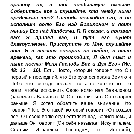
призову их, и они предстанут вместе.
Соберитесь все и слушайте: кто между ними
предсказал это? Господь возлюбил его, и он
исполнит волю Его над Вавилоном и явит
мышцу Его над Халдеями. Я, Я сказал, и призвал
его; Я привел его, и путь его будет
благоуспешен. Приступите ко Мне, слушайте
это: Я и сначала говорил не тайно; с того
времени, как это происходит, Я был там; и
ныне послал Меня Господь Бог и Дух Его» (Ис.
48: 12 – 16)
. Есть Некто, который говорит, что Он
первый и последний, что Его рука основала Землю и
Небо, что Господь послал Его, а не кого-то по Его
воли, чтобы исполнить Свою волю над Вавилоном
(завоевать Вавилон). И Он говорит, что Он говорил
раньше. Я хотел обратить ваше внимание Кто
говорит? Кто Это такой, который говорит «Он создал
все, Он свою волю осуществляет над Вавилоном», и
дальше Он говорит (Он себя называет Искупителем,
Святым Израилем, Господом, т.е. Иеговой),