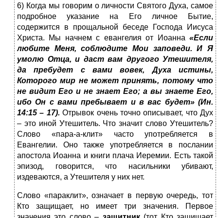
6) Когда мы говорим о личности Святого Духа, самое
подробное указание на Его личное Бытие,
содержится в прощальной беседе Господа Иисуса
Христа. Мы начнем с евангелия от Иоанна
«Если
любите Меня, соблюдите Мои заповеди. И Я
умолю Отца, и даст вам другого Утешителя,
да пребудет с вами вовек, Духа истины,
Которого мир не может принять, потому что
не видит Его и не знает Его; а вы знаете Его,
ибо Он с вами пребывает и в вас будет» (Ин.
14:15 – 17).
Отрывок очень точно описывает, что Дух
– это иной Утешитель. Что значит слово Утешитель?
Слово «пара-а-клит» часто употребляется в
Евангелии. Оно также употребляется в послании
апостола Иоанна и книги плача Иеремии. Есть такой
эпизод, говорится, что насильники убивают,
издеваются, а Утешителя у них нет.
Слово «параклит», означает в первую очередь, тот
Кто защищает, но имеет три значения. Первое
значения это слово –
защитник
(тот Кто защищает