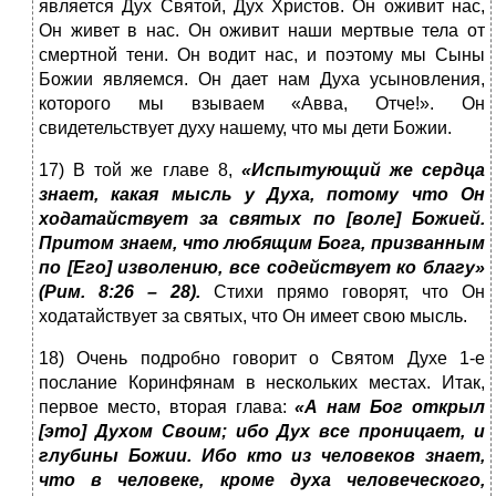
является Дух Святой, Дух Христов. Он оживит нас,
Он живет в нас. Он оживит наши мертвые тела от
смертной тени. Он водит нас, и поэтому мы Сыны
Божии являемся. Он дает нам Духа усыновления,
которого мы взываем «Авва, Отче!». Он
свидетельствует духу нашему, что мы дети Божии.
17) В той же главе 8,
«Испытующий же сердца
знает, какая мысль у Духа, потому что Он
ходатайствует за святых по [воле] Божией.
Притом знаем, что любящим Бога, призванным
по [Его] изволению, все содействует ко благу»
(Рим. 8:26 – 28).
Стихи прямо говорят, что Он
ходатайствует за святых, что Он имеет свою мысль.
18) Очень подробно говорит о Святом Духе 1-е
послание Коринфянам в нескольких местах. Итак,
первое место, вторая глава:
«А нам Бог открыл
[это] Духом Своим; ибо Дух все проницает, и
глубины Божии. Ибо кто из человеков знает,
что в человеке, кроме духа человеческого,