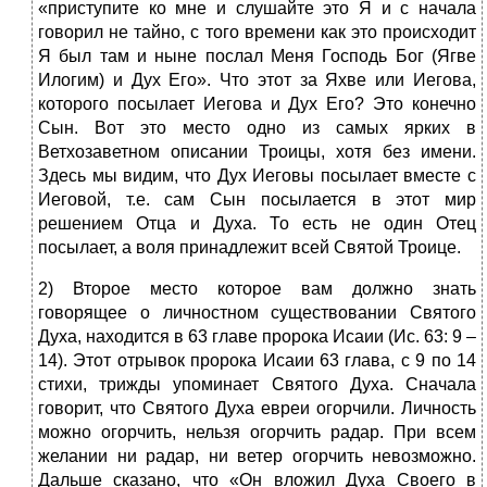
«приступите ко мне и слушайте это Я и с начала
говорил не тайно, с того времени как это происходит
Я был там и ныне послал Меня Господь Бог (Ягве
Илогим) и Дух Его». Что этот за Яхве или Иегова,
которого посылает Иегова и Дух Его? Это конечно
Сын. Вот это место одно из самых ярких в
Ветхозаветном описании Троицы, хотя без имени.
Здесь мы видим, что Дух Иеговы посылает вместе с
Иеговой, т.е. сам Сын посылается в этот мир
решением Отца и Духа. То есть не один Отец
посылает, а воля принадлежит всей Святой Троице.
2) Второе место которое вам должно знать
говорящее о личностном существовании Святого
Духа, находится в 63 главе пророка Исаии
(Ис. 63: 9 –
14). Этот отрывок пророка Исаии 63 глава, с 9 по 14
стихи, трижды упоминает Святого Духа. Сначала
говорит, что Святого Духа евреи огорчили. Личность
можно огорчить, нельзя огорчить радар. При всем
желании ни радар, ни ветер огорчить невозможно.
Дальше сказано, что «Он вложил Духа Своего в