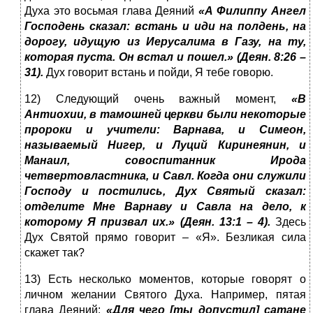
Духа это восьмая глава Деяний
«А Филиппу Ангел
Господень сказал: встань и иди на полдень, на
дорогу, идущую из Иерусалима в Газу, на ту,
которая пуста. Он встал и пошел.» (Деян. 8:26 –
31).
Дух говорит встань и пойди, Я тебе говорю.
12) Следующий очень важный момент,
«В
Антиохии, в тамошней церкви были некоторые
пророки и учители: Варнава, и Симеон,
называемый Нигер, и Луций Киринеянин, и
Манаил, совоспитанник Ирода
четвертовластника, и Савл. Когда они служили
Господу и постились, Дух Святый сказал:
отделите Мне Варнаву и Савла на дело, к
которому Я призвал их.» (Деян. 13:1 – 4).
Здесь
Дух Святой прямо говорит – «Я». Безликая сила
скажет так?
13) Есть несколько моментов, которые говорят о
личном желании Святого Духа. Например, пятая
глава Деяний:
«Для чего [ты допустил] сатане