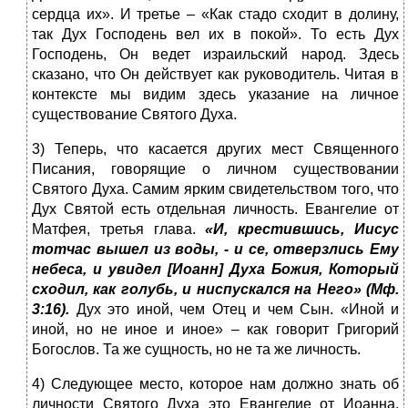
сердца их». И третье – «Как стадо сходит в долину,
так Дух Господень вел их в покой». То есть Дух
Господень, Он ведет израильский народ. Здесь
сказано, что Он действует как руководитель. Читая в
контексте мы видим здесь указание на личное
существование Святого Духа.
3) Теперь, что касается других мест Священного
Писания, говорящие о личном существовании
Святого Духа. Самим ярким свидетельством того, что
Дух Святой есть отдельная личность. Евангелие от
Матфея, третья глава.
«И, крестившись, Иисус
тотчас вышел из воды, - и се, отверзлись Ему
небеса, и увидел [Иоанн] Духа Божия, Который
сходил, как голубь, и ниспускался на Него» (Мф.
3:16).
Дух это иной, чем Отец и чем Сын. «Иной и
иной, но не иное и иное» – как говорит Григорий
Богослов. Та же сущность, но не та же личность.
4) Следующее место, которое нам должно знать об
личности Святого Духа это Евангелие от Иоанна,