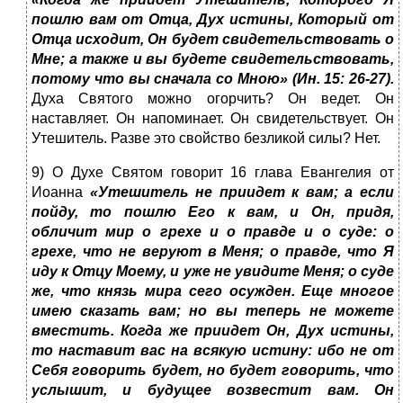
пошлю вам от Отца, Дух истины, Который от
Отца исходит, Он будет свидетельствовать о
Мне; а также и вы будете свидетельствовать,
потому что вы сначала со Мною» (Ин. 15: 26-27).
Духа Святого можно огорчить? Он ведет. Он
наставляет. Он напоминает. Он свидетельствует. Он
Утешитель. Разве это свойство безликой силы? Нет.
9) О Духе Святом говорит 16 глава Евангелия от
Иоанна
«Утешитель не приидет к вам; а если
пойду, то пошлю Его к вам, и Он, придя,
обличит мир о грехе и о правде и о суде: о
грехе, что не веруют в Меня; о правде, что Я
иду к Отцу Моему, и уже не увидите Меня; о суде
же, что князь мира сего осужден. Еще многое
имею сказать вам; но вы теперь не можете
вместить. Когда же приидет Он, Дух истины,
то наставит вас на всякую истину: ибо не от
Себя говорить будет, но будет говорить, что
услышит, и будущее возвестит вам. Он