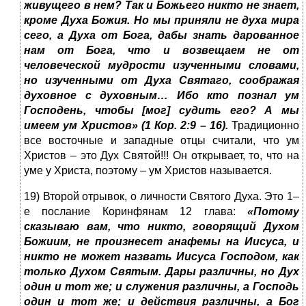
живущего в нем? Так и Божьего никто не знает,
кроме Духа Божия. Но мы приняли не духа мира
сего, а Духа от Бога, дабы знать дарованное
нам от Бога, что и возвещаем не от
человеческой мудрости изученными словами,
но изученными от Духа Святаго, соображая
духовное с духовным… Ибо кто познал ум
Господень, чтобы [мог] судить его? А мы
имеем ум Христов» (1 Кор. 2:9 – 16).
Традиционно
все восточные и западные отцы считали, что ум
Христов – это Дух Святой!!! Он открывает, то, что на
уме у Христа, поэтому – ум Христов называется.
19) Второй отрывок, о личности Святого Духа. Это 1–
е послание Коринфянам 12 глава:
«Потому
сказываю вам, что никто, говорящий Духом
Божиим, не произнесет анафемы на Иисуса, и
никто не может назвать Иисуса Господом, как
только Духом Святым. Дары различны, но Дух
один и тот же; и служения различны, а Господь
один и тот же; и действия различны, а Бог