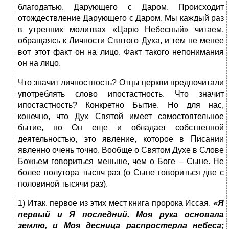
благодатью. Дарующего с Даром. Происходит
отождествление Дарующего с Даром. Мы каждый раз
в утренних молитвах «Царю Небесный» читаем,
обращаясь к Личности Святого Духа, и тем не менее
вот этот факт он на лицо. Факт такого непонимания
он на лицо.
Что значит личностность? Отцы церкви предпочитали
употреблять слово ипостастность. Что значит
ипостастность? Конкретно Бытие. Но для нас,
конечно, что Дух Святой имеет самостоятельное
бытие, но Он еще и обладает собственной
деятельностью, это явление, которое в Писании
явленно очень точно. Вообще о Святом Духе в Слове
Божьем говориться меньше, чем о Боге – Сыне. Не
более полутора тысяч раз (о Сыне говориться две с
половиной тысячи раз).
1) Итак, первое из этих мест книга пророка Иссая,
«Я
первый и Я последний. Моя рука основала
землю, и Моя десница распростерла небеса;