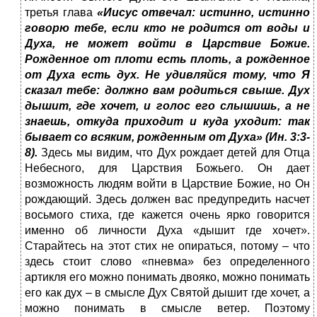
третья глава
«Иисус отвечал: истинно, истинно
говорю тебе, если кто не родится от воды и
Духа, не может войти в Царствие Божие.
Рожденное от плоти есть плоть, а рожденное
от Духа есть дух. Не удивляйся тому, что Я
сказал тебе: должно вам родиться свыше. Дух
дышит, где хочет, и голос его слышишь, а не
знаешь, откуда приходит и куда уходит: так
бывает со всяким, рожденным от Духа» (Ин. 3:3-
8).
Здесь мы видим, что Дух рождает детей для Отца
Небесного, для Царствия Божьего. Он дает
возможность людям войти в Царствие Божие, но Он
рождающий. Здесь должен вас предупредить насчет
восьмого стиха, где кажется очень ярко говорится
именно об личности Духа «дышит где хочет».
Старайтесь на этот стих не опираться, потому – что
здесь стоит слово «пневма» без определенного
артикля его можно понимать двояко, можно понимать
его как дух – в смысле Дух Святой дышит где хочет, а
можно понимать в смысле ветер. Поэтому