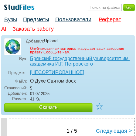
Вузы
Предметы
Пользователи
Реферат
AI
Заказать работу
Upload
Добавил:
Опубликованный материал нарушает ваши авторские
права?
Сообщите нам.
Брянский государственный университет им.
Вуз:
академика И.Г. Петровского
[НЕСОРТИРОВАННОЕ]
Предмет:
О Духе Святом
.docx
Файл:
Скачиваний:
5
Добавлен:
01.07.2025
Размер:
41 Кб
☆
Скачать
1 / 5
Следующая >