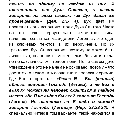
почили по одному на каждом из них. И
исполнились все Духа Святаго, и начали
говорить на иных языках, как Дух давал им
провещевать» (Дея. 2:1- 4).
Дух дает им
провещать, они исполняют волю Духа Святого. Часто
на этот текст, первую часть четвертого стиха,
начинают ссылаться «свидетели Иеговы», это один
из ключевых текстов в их вероучении. По их
трактовке, Дух, Он исполняет, поэтому не может быть
личностью, «наполнять может некая безликая сила,
но не как личность» – говорят они. Но на самом деле
утверждение это не на чем не основано, потому – что
достаточно вспомнить слова книги пророка Иеремии.
Где Бог говорит так:
«Разве Я – Бог [только]
вблизи, говорит Господь
(Иегова)
, а не Бог и
вдали? Может ли человек скрыться в тайное
место, где Я не видел бы его? говорит Господь
(Иегова)
. Не наполняю ли Я небо и землю?
говорит Господь
(Иегова)
» (Иер. 23:23-24).
Я
специально читаю в том варианте, такой находится в