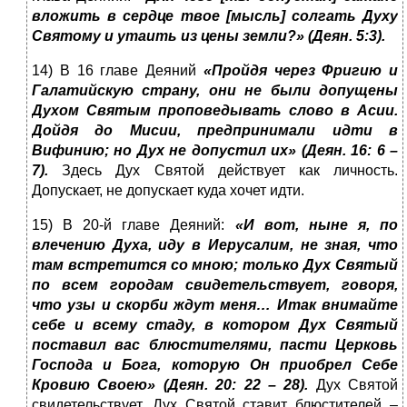
вложить в сердце твое [мысль] солгать Духу
Святому и утаить из цены земли?» (Деян. 5:3).
14) В 16 главе Деяний
«Пройдя через Фригию и
Галатийскую страну, они не были допущены
Духом Святым проповедывать слово в Асии.
Дойдя до Мисии, предпринимали идти в
Вифинию; но Дух не допустил их» (Деян. 16: 6 –
7).
Здесь Дух Святой действует как личность.
Допускает, не допускает куда хочет идти.
15) В 20-й главе Деяний:
«И вот, ныне я, по
влечению Духа, иду в Иерусалим, не зная, что
там встретится со мною; только Дух Святый
по всем городам свидетельствует, говоря,
что узы и скорби ждут меня… Итак внимайте
себе и всему стаду, в котором Дух Святый
поставил вас блюстителями, пасти Церковь
Господа и Бога, которую Он приобрел Себе
Кровию Своею» (Деян. 20: 22 – 28).
Дух Святой
свидетельствует. Дух Святой ставит блюстителей –