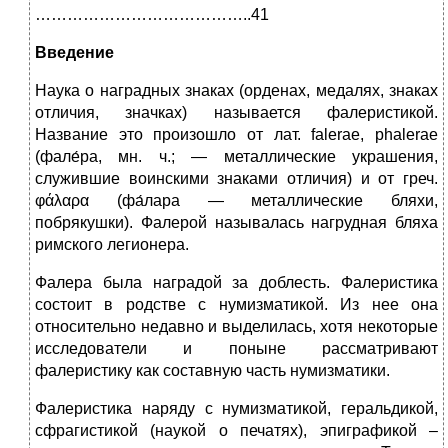
…………………………………..41
Введение
Наука о наградных знаках (орденах, медалях, знаках
отличия, значках) называется фалеристикой.
Название это произошло от лат. falerae, phalerae
(фале́ра, мн. ч.; — металлические украшения,
служившие воинскими знаками отличия) и от греч.
φάλαρα (фа́лара — металлические бляхи,
побрякушки). Фалерой называлась нагрудная бляха
римского легионера.
Фалера была наградой за доблесть. Фалеристика
состоит в родстве с нумизматикой. Из нее она
относительно недавно и выделилась, хотя некоторые
исследователи и поныне рассматривают
фалеристику как составную часть нумизматики.
Фалеристика наряду с нумизматикой, геральдикой,
сфрагистикой (наукой о печатях), эпиграфикой –