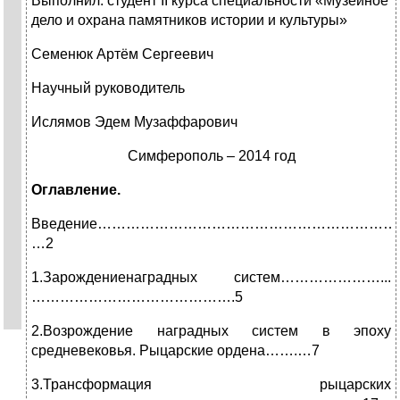
Выполнил: студент II курса специальности «Музейное
дело и охрана памятников истории и культуры»
Семенюк Артём Сергеевич
Научный руководитель
Ислямов Эдем Музаффарович
Симферополь – 2014 год
Оглавление.
Введение………………………………………………………
…2
1.Зарождениенаградных систем…………………...
…………………………………….5
2.Возрождение наградных систем в эпоху
средневековья. Рыцарские ордена…….…7
3.Трансформация рыцарских