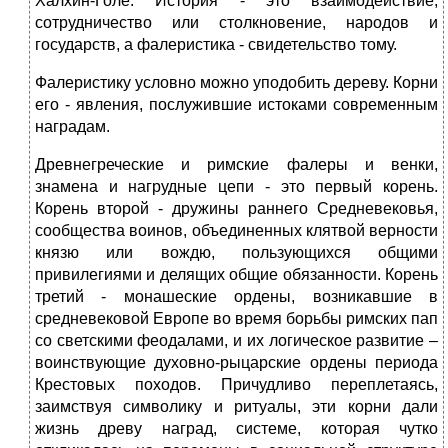
Халхин-Голе. История - это взаимодействие,
сотрудничество или столкновение, народов и
государств, а фалеристика - свидетельство тому.
Фалеристику условно можно уподобить дереву. Корни
его - явления, послужившие истоками современным
наградам.
Древнегреческие и римские фалеры и венки,
знамена и нагрудные цепи - это первый корень.
Корень второй - дружины раннего Средневековья,
сообщества воинов, объединенных клятвой верности
князю или вождю, пользующихся общими
привилегиями и делящих общие обязанности. Корень
третий - монашеские ордены, возникавшие в
средневековой Европе во время борьбы римских пап
со светскими феодалами, и их логическое развитие –
воинствующие духовно-рыцарские ордены периода
Крестовых походов. Причудливо переплетаясь,
заимствуя символику и ритуалы, эти корни дали
жизнь древу наград, системе, которая чутко