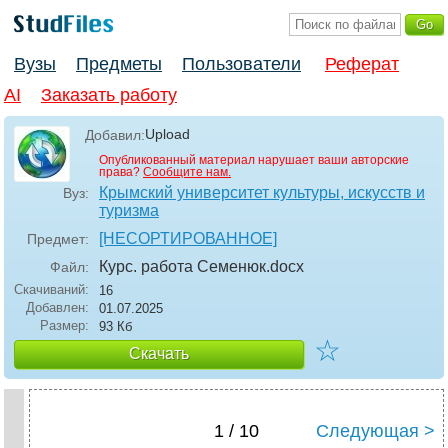
Вузы
Предметы
Пользователи
Реферат
AI
Заказать работу
Upload
Добавил:
Опубликованный материал нарушает ваши авторские
права?
Сообщите нам.
Крымский университет культуры, искусств и
Вуз:
туризма
[НЕСОРТИРОВАННОЕ]
Предмет:
Курс. работа Семенюк
.docx
Файл:
Скачиваний:
16
Добавлен:
01.07.2025
Размер:
93 Кб
☆
Скачать
1 / 10
Следующая >