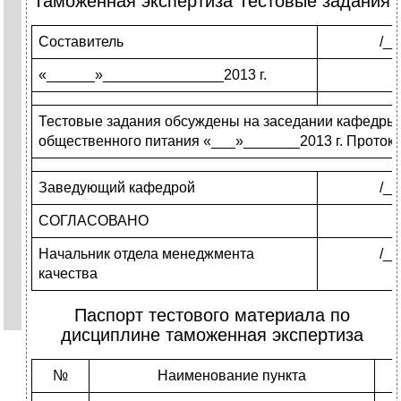
Таможенная экспертиза Тестовые задания
Составитель
/_
«______»_______________2013 г.
Тестовые задания обсуждены на заседании кафедры 
общественного питания «___»_______2013 г. Проток
Заведующий кафедрой
/_
СОГЛАСОВАНО
Начальник отдела менеджмента
/_
качества
Паспорт тестового материала по
дисциплине таможенная экспертиза
№
Наименование пункта