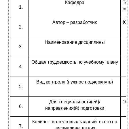
Кафедра
То
об
Автор – разработчик
Ха
Наименование дисциплины
Общая трудоемкость по учебному плану
Вид контроля (нужное подчеркнуть)
П
Для специальности(ей)/
10
направления(й) подготовки
Количество тестовых заданий всего по
дисциплине, из них