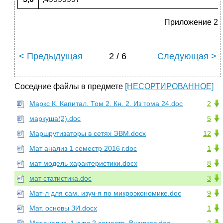
Приложение 2
< Предыдущая
2 / 6
Следующая >
Соседние файлы в предмете
[НЕСОРТИРОВАННОЕ]
Маркс К. Капитал. Том 2. Кн. 2. Из тома 24.doc
2
маркуша(2).doc
5
Маршрутизаторы в сетях ЭВМ.docx
12
Мат анализ 1 семестр 2016 г.doc
1
мат модель характеристики.docx
8
мат статистика.doc
3
Мат-л для сам. изуч-я по микроэкономике.doc
9
Мат. основы ЗИ.docx
1