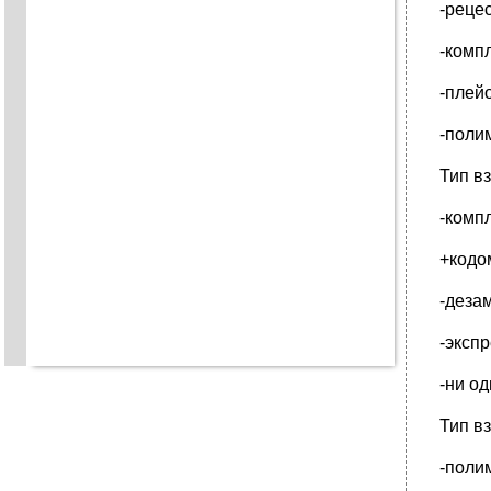
-реце
-комп
-плей
-поли
Тип в
-комп
+кодо
-деза
-эксп
-ни о
Тип в
-поли