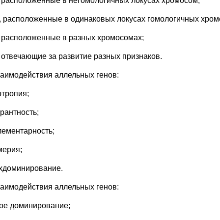
, расположенные в негомологичных локусах хромосом;
, расположенные в одинаковых локусах гомологичных хром
, расположенные в разных хромосомах;
, отвечающие за развитие разных признаков.
заимодействия аллельных генов:
отропия;
трантность;
лементарность;
мерия;
хдоминирование.
заимодействия аллельных генов:
ое доминирование;