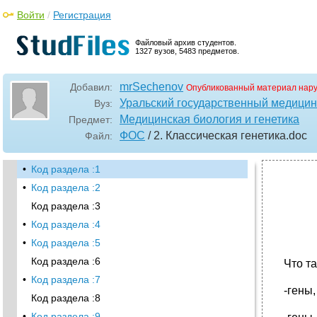
Войти
/
Регистрация
Файловый архив студентов.
1327 вузов, 5483 предметов.
mrSechenov
Добавил:
Опубликованный материал нар
Уральский государственный медицин
Вуз:
Медицинская биология и генетика
Предмет:
ФOC
/ 2. Классическая генетика
.doc
Файл:
•
Код раздела :1
•
Код раздела :2
Код раздела :3
•
Код раздела :4
•
Код раздела :5
Код раздела :6
Что т
•
Код раздела :7
-гены
Код раздела :8
•
Код раздела :9