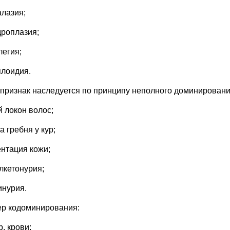
алазия;
дроплазия;
легия;
плоидия.
 признак наследуется по принципу неполного доминирован
й локон волос;
 гребня у кур;
ентация кожи;
лкетонурия;
инурия.
р кодоминирования:
 гр. крови;