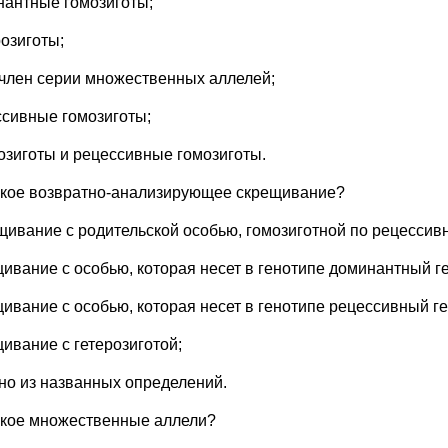
нантные гомозиготы;
розиготы;
 член серии множественных аллелей;
ссивные гомозиготы;
розиготы и рецессивные гомозиготы.
акое возвратно-анализирующее скрещивание?
щивание с родительской особью, гомозиготной по рецессив
щивание с особью, которая несет в генотипе доминантный ге
щивание с особью, которая несет в генотипе рецессивный ге
щивание с гетерозиготой;
дно из названных определений.
акое множественные аллели?