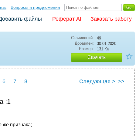
язь
Вопросы и предложения
Добавить файлы
Реферат AI
Заказать работу
Скачиваний:
49
Добавлен:
30.01.2020
Размер:
131 Кб
☆
Скачать
6
7
8
Следующая >
>>
а :1
о же признака;