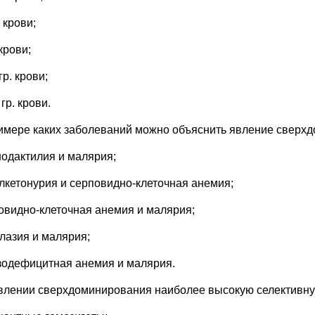
. крови;
. крови;
 гр. крови;
I гр. крови.
имере каких заболеваний можно объяснить явление сверх
нодактилия и малярия;
лкетонурия и серповидно-клеточная анемия;
овидно-клеточная анемия и малярия;
алазия и малярия;
зодефицитная анемия и малярия.
влении сверхдоминирования наиболее высокую селективну