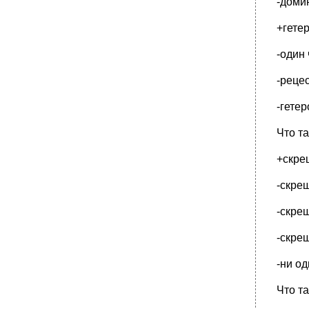
-доми
+гете
-один
-реце
-гете
Что т
+скре
-скре
-скре
-скре
-ни о
Что т