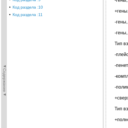
-гены
•
Код раздела :10
+гены
•
Код раздела :11
-гены
-гены
Тип в
-плей
-пене
◄Содержание◄
-комп
-поли
+свер
Тип в
+полн