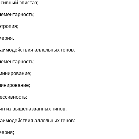
ссивный эпистаз;
лементарность;
отропия;
мерия.
заимодействия аллельных генов:
лементарность;
минирование;
минирование;
рессивность;
дин из вышеназванных типов.
заимодействия аллельных генов:
мерия;