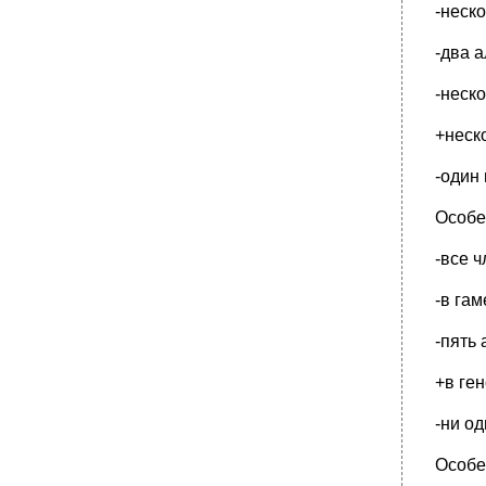
-неск
-два 
-неск
+неск
-один
Особе
-все 
-в гам
-пять
+в ге
-ни о
Особе