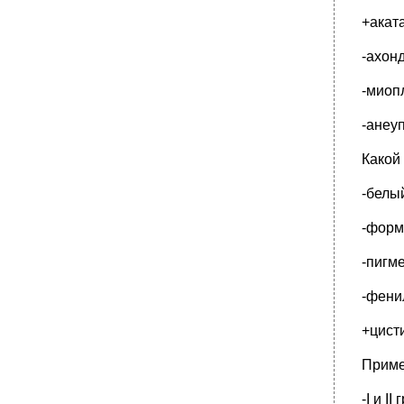
+акат
-ахон
-миоп
-анеу
Какой
-белы
-форма
-пигм
-фени
+цист
Приме
-I и II