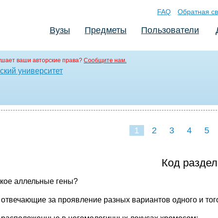
FAQ
Обратная св
Вузы
Предметы
Пользователи
ушает ваши авторские права?
Сообщите нам.
ский университет
1
2
3
4
5
Код раздел
акое аллельные гены?
, отвечающие за проявление разных вариантов одного и тог