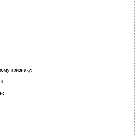
ному признаку;
н;
н;