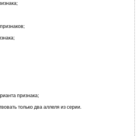
ризнака;
признаков;
знака;
арианта признака;
вовать только два аллеля из серии.