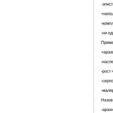
-эпист
+непо
-комп
-ни о
Приме
+арах
-насл
-рост 
-серп
-маля
Назов
-арах