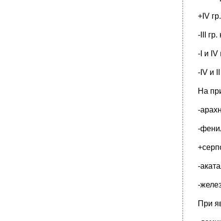
+IV гр
-III гр
-I и IV
-IV и I
На пр
-арах
-фени
+серп
-акат
-желе
При я