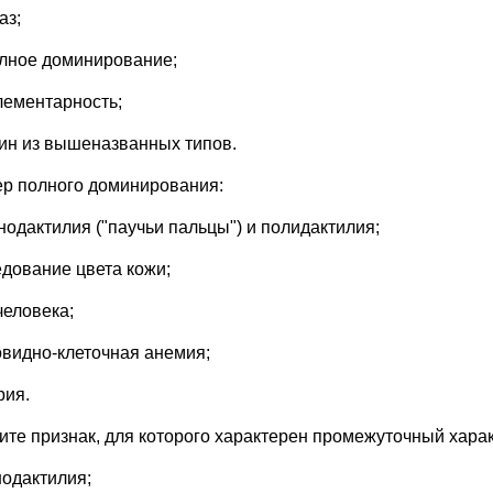
аз;
лное доминирование;
лементарность;
дин из вышеназванных типов.
р полного доминирования:
нодактилия ("паучьи пальцы") и полидактилия;
едование цвета кожи;
человека;
овидно-клеточная анемия;
рия.
ите признак, для которого характерен промежуточный хара
нодактилия;