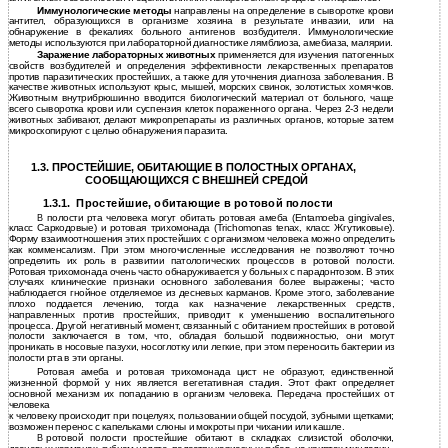
Иммунологические методы
направлены на определение в сыворотке крови
антител, образующихся в организме хозяина в результате инвазии, или на
обнаружение в фекалиях больного антигенов возбудителя. Иммунологические
методы используются при лабораторной диагностике лямблиоза, амебиаза, малярии.
Заражение лабораторных животных
применяется для изучения патогенных
свойств возбудителей и определения эффективности лекарственных препаратов
против паразитических простейших, а также для уточнения диагноза заболевания. В
качестве животных используют крыс, мышей, морских свинок, золотистых хомячков.
Животным внутрибрюшинно вводится биологический материал от больного, чаще
всего сыворотка крови или суспензия клеток пораженного органа. Через 2-3 недели
животных забивают, делают микропрепараты из различных органов, которые затем
микроскопируют с целью обнаружения паразита.
1.3. ПРОСТЕЙШИЕ, ОБИТАЮЩИЕ В ПОЛОСТНЫХ ОРГАНАХ,
СООБЩАЮЩИХСЯ С ВНЕШНЕЙ СРЕДОЙ
Простейшие, обитающие в ротовой полости
1.3.1.
В
полости рта человека могут обитать ротовая амеба (Entamoeba gingivales,
класс Саркодовые) и ротовая трихомонада (Trichomonas tenax, класс Жгутиковые).
Форму взаимоотношения этих простейших с организмом человека можно определить
как комменсализм. При этом многочисленные исследования не позволяют точно
определить их роль в развитии патологических процессов в ротовой полости.
Ротовая трихомонада очень часто обнаруживается у больных с парадонтозом. В этих
случаях клинические признаки основного заболевания более выражены; часто
наблюдается гнойное отделяемое из десневых карманов. Кроме этого, заболевание
плохо поддается лечению, тогда как назначение лекарственных средств,
направленных против простейших, приводит к уменьшению воспалительного
процесса. Другой негативный момент, связанный с обитанием простейших в ротовой
полости заключается в том, что, обладая большой подвижностью, они могут
проникать в носовые пазухи, носоглотку или легкие, при этом переносить бактерии из
полости рта в эти органы.
Ротовая амеба и ротовая трихомонада цист не образуют, единственной
жизненной формой у них является вегетативная стадия. Этот факт определяет
основной механизм их попаданию в организм человека. Передача простейших от
человека
к
человеку происходит при поцелуях, пользовании общей посудой, зубными щетками;
возможен перенос с капельками слюны и мокроты при чихании или кашле.
В
ротовой полости простейшие обитают в складках слизистой оболочки,