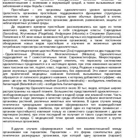
взаимоотношения с хозяевами и окружающей средой, а также вызываемые ими
заболевания и меры борьбы с ними.
Простейшие – это организмы одноклеточного уровня организации.
Целостность организма простейших поддерживается функциями структурных
элементов клетки – органоидов, которые кроме обычных функций в клетке,
выполняют и функции целостного организма: движения, размножения, защиты от
неблагоприятных условий среды.
До недавнего времени простейшие рассматривались как один из типов
животного мира, который включал в себя следующие классы: Саркодовые
(Sarcodina), Жгутиковые (Flagellata), Инфузории (Infusoria) и Споровики (Sporozoa).
Появление в ХХ веке новых возможностей для научных исследований (электронный
микроскоп, генетические методы изучение организмов), а также постоянное
обнаружение новых видов простейших и изучение их жизненных циклов
потребовало пересмотра систематики одноклеточных.
В
настоящее время царство Животные (Zoa) подразделяют на два подцарства
–
Одноклеточные (Protozoa) и Многоклеточные (Metazoa). Одноклеточных
подразделяют на 7 самостоятельных типов: Саркомастигофоры, Микроспоридии,
Споровики, Инфузории и др. Следует отметить, что пересмотр систематики
одноклеточных продолжается и в настоящее время, при этом изменения касаются
таких таксонов как тип, подтип, класс, подкласс, отряд. Родовые и видовые названия
ранее изученных одноклеточных сохранились без изменений. Это имеет значение
для практической медицины: название болезней, вызываемых паразитами,
образуются от латинского родового названия, к которому добавляется суффикс
–
оз
,
реже –
аз
или -
ез
. Например, лямблия (Lamblia intestinalis) – возбудитель лямблиоза;
балантидий (Balantidium coli) – возбудитель балантидиаза.
К подцарству Одноклеточные относятся около 30 тыс. видов, которые широко
распространены на нашей планете. Большинство представителей одноклеточных –
свободноживущие организмы, обитающие в водной среде или влажной почве. Часть
простейших в ходе эволюции в качестве среды обитания выбрали многоклеточные
организмы растений, различных животных или человека. В одних случаях между
генетически чужеродными организмами сформировался тип взаимодействия
комменсализм – форма симбиоза, при которой один из партнеров (комменсал -
организм простейшего) извлекает пользу из совместного существования с другим
партнером (хозяин), при этом последний не получает от такого существования ни
пользы, ни вреда. С медицинской точки зрения комменсалов относят к группе
непатогенных организмов.
В
других случаях сформировался такой тип взаимоотношений между
организмами как паразитизм. Паразитизм – это форма сожительства двух
генетически разнородных организмов, при которой один организм (паразит)