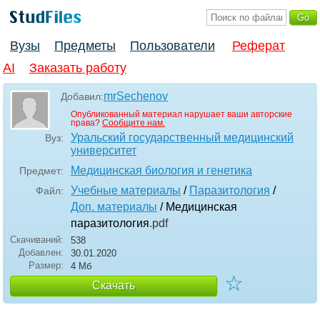
Вузы
Предметы
Пользователи
Реферат
AI
Заказать работу
mrSechenov
Добавил:
Опубликованный материал нарушает ваши авторские
права?
Сообщите нам.
Уральский государственный медицинский
Вуз:
университет
Медицинская биология и генетика
Предмет:
Учебные материалы
/
Паразитология
/
Файл:
Доп. материалы
/ Медицинская
паразитология
.pdf
Скачиваний:
538
Добавлен:
30.01.2020
Размер:
4 Мб
☆
Скачать