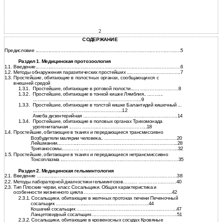
2
СОДЕРЖАНИЕ
Предисловие ...……..……………………………………………………………………….5
Раздел 1. Медицинская протозоология
1.1.
Введение...……...………………………………………………………………………6
1.2.
Методы обнаружения паразитических простейших ...….……………………….7
1.3.
Простейшие, обитающие в полостных органах, сообщающихся с
внешней средой
1.3.1.
Простейшие, обитающие в ротовой полости..…. ……………………8
1.3.2.
Простейшие, обитающие в тонкой кишке Лямблия.. ..……...
…………………………………………………………...9
1.3.3.
Простейшие, обитающие в толстой кишке Балантидий кишечный ...
……………….………………………………..12
Амеба дизентерийная ..………………………………………………….14
1.3.4.
Простейшие, обитающие в половых органах Трихомонада
урогенитальная ..…… …………………………………..18
1.4.
Простейшие, обитающие в тканях и передающиеся трансмиссивно
Возбудители малярии человека.. …….…………………………………20
Лейшмании..………....……………………………………………………...28
Трипаносомы..………. .. …………………………………………………...32
1.5. Простейшие, обитающие в тканях и передающиеся нетрансмиссивно
Токсоплазма ...………………………………………………………………35
Раздел 2. Медицинская гельминтология
2.1.
Введение ………...………………...…………………………………………………38
2.2.
Методы лабораторной диагностики гельминтозов……… ……………………40
2.3.
Тип Плоские черви, класс Сосальщики. Общая характеристика и
особенности жизненного цикла ………………………………………………..42
2.3.1. Сосальщики, обитающие в желчных протоках печени Печеночный
сосальщик ………..……...………………………………….44
Кошачий сосальщик ………..……………………………………………..47
Ланцетовидный сосальщик ..…………………………………………….51
2.3.2. Сосальщики, обитающие в кровеносных сосудах Кровяные