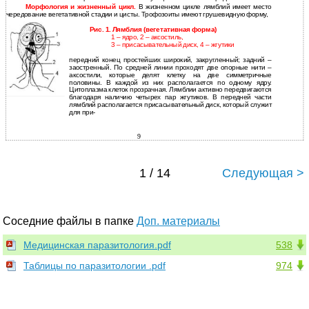
Морфология и жизненный цикл.
В жизненном цикле лямблий имеет место
чередование вегетативной стадии и цисты. Трофозоиты имеют грушевидную форму,
Рис. 1. Лямблия (вегетативная форма)
1 – ядро, 2 – аксостиль,
3 – присасывательный диск, 4 – жгутики
передний конец простейших широкий, закругленный; задний –
заостренный. По средней линии проходят две опорные нити –
аксостили, которые делят клетку на две симметричные
половины. В каждой из них располагается по одному ядру.
Цитоплазма клеток прозрачная. Лямблии активно передвигаются
благодаря наличию четырех пар жгутиков. В передней части
лямблий располагается присасывательный диск, который служит
для при-
9
1 / 14
Следующая >
Соседние файлы в папке
Доп. материалы
Медицинская паразитология.pdf
538
Таблицы по паразитологии .pdf
974