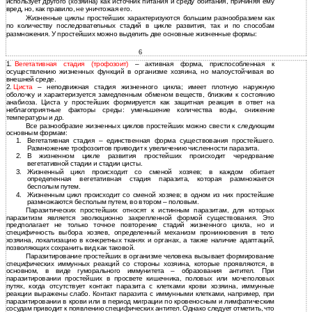
использует другого (хозяина) как источник питания и среду обитания, причиняя ему
вред, но, как правило, не уничтожая его.
Жизненные циклы простейших характеризуются большим разнообразием как
по количеству последовательных стадий в цикле развития, так и по способам
размножения. У простейших можно выделить две основные жизненные формы:
6
1.
Вегетативная стадия (трофозоит)
– активная форма, приспособленная к
осуществлению жизненных функций в организме хозяина, но малоустойчивая во
внешней среде.
2.
Циста
– неподвижная стадия жизненного цикла; имеет плотную наружную
оболочку и характеризуется замедленным обменом веществ, близким к состоянию
анабиоза. Циста у простейших формируется как защитная реакция в ответ на
неблагоприятные факторы среды: уменьшение количества воды, снижение
температуры и др.
Все разнообразие жизненных циклов простейших можно свести к следующим
основным формам:
1.
Вегетативная стадия – единственная форма существования простейшего.
Размножение трофозоитов приводит к увеличению численности паразита.
2.
В жизненном цикле развития простейших происходит чередование
вегетативной стадии и стадии цисты.
3.
Жизненный цикл происходит со сменой хозяев; в каждом обитает
определенная вегетативная стадия паразита, которая размножается
бесполым путем.
4.
Жизненным цикл происходит со сменой хозяев; в одном из них простейшие
размножаются бесполым путем, во втором – половым.
Паразитических простейших относят к истинным паразитам, для которых
паразитизм является эволюционно закрепленной формой существования. Это
предполагает не только точное повторение стадий жизненного цикла, но и
специфичность выбора хозяев, определенный механизм проникновения в тело
хозяина, локализацию в конкретных тканях и органах, а также наличие адаптаций,
позволяющих сохранить вид как таковой.
Паразитирование простейших в организме человека вызывает формирование
специфических иммунных реакций со стороны хозяина, которые проявляются, в
основном, в виде гуморального иммунитета – образования антител. При
паразитировании простейших в просвете кишечника, половых или мочеполовых
путях, когда отсутствует контакт паразита с клетками крови хозяина, иммунные
реакции выражены слабо. Контакт паразита с иммунными клетками, например, при
паразитировании в крови или в период миграции по кровеносным и лимфатическим
сосудам приводит к появлению специфических антител. Однако следует отметить, что