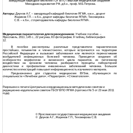
заведующая кафедрой биологии ГОУ ВПО Тверская медицинская академия
Минздравсоцразвития РФ, д.б.н., проф. М.Б.Петрова.
Авторы:
Диунов А.Г. – заведующий кафедрой биологии ЯГМА, к.м.н., доцент
Жариков Г.П. – к.б.н., доцент кафедры биологии ЯГМА; Тихомирова
С.В. – к.б.н., ст.преподаватель кафедры биологии ЯГМА .
Медицинская паразитология для первокурсников
: Учебное пособие. –
Ярославль, 2011, 145 с., 22 рисунка, 83 фотографии, 9 таблиц, библиография
12.
В пособии рассмотрены различные представители паразитических
простейших, гельминтов и членистоногих, которые встречаются на территории
Российской Федерации и вызывают заболевания или являются переносчиками
возбудителей инфекционных болезней человека. Приводятся сведения об
особенностях морфологии и жизненного цикла паразитов, их патогенном
воздействии на организм человека; разбираются принципы лабораторной
диагностики и профилактики инвазионных заболеваний человека. Большое
количество иллюстраций повышает информационность изучаемого материла.
Предназначено для студентов медицинских ВУЗов, обучающихся по
специальности «Лечебное дело», «Педиатрия», «Стоматология».
Разрешено к печати Центрально-координационным методическим советом и
редакционно-издательским советом ГБОУ ВПО ЯГМА (протокол № 5 от 23 мая 2011
года).
©
Ярославская государственная медицинская академия
©
Диунов А.Г., Жариков Г.П., Тихомирова С.В.