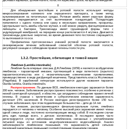
десневых карманах, зубном налете, полостях кариозных зубов, на криптах миндалин.
8
Для обнаружения простейших в ротовой полости используют методы
микроскопирования нативного или окрашенного препарата, а также метод
культивирования на питательных средах. Ротовая амеба имеет округлую форму,
медленно передвигается за счет выпячивания псевдоподий. Псевдоподии
появляются с одного полюса или сразу в нескольких направлениях, прозрачны.
Центральная часть амебы обычно мутная, в ней можно увидеть фагоцитированные
лейкоциты и бактерии. Трихомонада имеет грушевидной формы тело с
ундулирующей мембраной, на переднем конце располагаются 4 жгутика. Двигаются
трихомонады довольно энергично, во время движения тело постоянно сокращается,
то вытягивается по оси.
Профилактика протозоонозных инвазий ротовой полости заключается в
своевременном лечении заболеваний слизистой оболочки ротовой полости,
регулярной санации и соблюдении правил гигиены полости рта.
1.3.2. Простейшие, обитающие в тонкой кишке
Лямблия (Lamblia intestinalis)
Лямблия была впервые описана Д.Ф.Лямблем (1859) и является возбудителем
лямблиоза – паразитарной инвазии, протекающей в виде латентного (скрытого)
паразитоносительства или с незначительными клиническими проявлениями,
преимущественно в виде дисфункций кишечника. Представитель класса Жгутиковые
(Flagellata). В зарубежной литературе используются другие названия паразита:
Giardia lamblia, Giardia intestinalis.
Распространение.
По данным ВОЗ, лямблиозом ежегодно заражаются более
200 млн. человек. Заболевание распространено повсеместно, особенно в регионах с
низкой санитарной культурой, и областях, где затруднено соблюдение правил личной
гигиены. В странах с тропическим и субтропическим климатом зараженность
достигает 15% населения. В России ежегодно регистрируются более 150 тыс.
случаев заболевания, при этом подавляющее большинство – дети до 14 лет.
Как инвазия, распространяющаяся фекально-оральным путем, лямблиоз
передается от человека к человеку. Особенно высокий риск заражения имеют члены
одной семьи и люди, постоянно контактирующие между собой. В последнем случае
речь идет, прежде всего, о детских коллективах. В последнее время часто
регистрируются случаи заболевания лямблиозом, связанные с употреблением
питьевой воды из источников нецентрализованного водоснабжения. Анализ
заболеваемости лямблиозом показывает, что зараженность детей сельских
поселений значительно превышает соответствующие показатели городов.