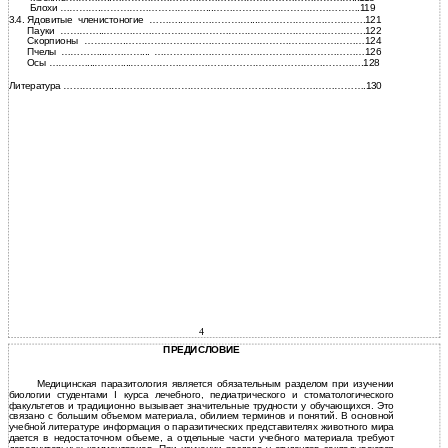
Блохи ………….……………………………...……………………………………….119
3.4.
Ядовитые членистоногие ………..…………………...…………………………….121
Пауки …………..……………………………………………………………………….122
Скорпионы ………….…………………………………………………………………124
Пчелы …………..…………... …………………………………………………………126
Осы …………...………...……………………………………………………………….128
Литература …………….…………………………………………………………………….130
4
ПРЕДИСЛОВИЕ
Медицинская паразитология является обязательным разделом при изучении
биологии студентами I курса лечебного, педиатрического и стоматологического
факультетов и традиционно вызывает значительные трудности у обучающихся. Это
связано с большим объемом материала, обилием терминов и понятий. В основной
учебной литературе информация о паразитических представителях животного мира
дается в недостаточном объеме, а отдельные части учебного материала требуют