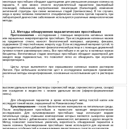
некоторые простейшие обладают адаптациями для уменьшения реакции хозяина на
паразита. К ним можно отнести внутриклеточный паразитизм (малярийный
плазмодий, лейшмании), внутритканевая локализация (балантидий), изменение
антигенной структуры при смене жизненных стадий (трипаносомы). В тех случаях,
когда в крови человека появляются специфические антитела против паразита, при
лабораторной диагностике заболевания используются различные иммунологические
методы.
1.2. Методы обнаружения паразитических простейших
Протозооскопия
– исследование с помощью микроскопа нативных мазков
или окрашенных микропрепаратов простейших. При исследовании нативных мазков
на предметное стекло наносят биологический материал, например, фекалии,
содержимое 12-перстной кишки, мокроту и др. Если исследуемый материал густой, то
на предметное стекло добавляют физиологический раствор и с помощью деревянной
лучинки готовят равномерную смесь. Все простейшие и их цисты в нативных мазках
бесцветны. Вегетативные стадии некоторых простейших обладают характерной для
каждого вида подвижностью, что позволяет легко их обнаружить при изучении
микропрепарата.
Цисты лучше выявляются при окрашивании нативных мазков раствором
Люголя. При небольшом количестве цист в исследуемом материале применяют
различные методы концентрирования, основанные на всплывании цист в растворах
с
7
высоким удельным весом (растворы сернокислой меди, сернокислого цинка, сахара)
или осаждении в жидкостях с низким удельным весом (эфирно-формалиновая
смесь).
Для обнаружения паразитов в крови используют метод толстой капли или
исследуют тонкий мазок, окрашенный по Романовскому-Гимзе.
Культивирование
– посев биологических материалов на питательные среды.
После инкубирования простейших в термостате проводят микроскопическое
исследование. Для культивирования простейших чаще используют жидкие
питательные среды, главными компонентами которых являются сыворотка крови
или яичный белок с добавлением солей, аминокислот, витаминов и других веществ.
Метод позволяет значительно увеличить вероятность обнаружения паразитов в
тканях хозяина. Культивирование простейших также используется для изучения их
антигенных особенностей и оценки влияния лекарственных средств на паразитов.