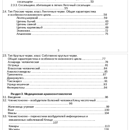
сосальщики ……….…………………………………………….53
2.3.3. Сосальщики, обитающие в легких Легочный сосальщик ……….....
……………………………………………55
2.4.
Тип Плоские черви, класс Ленточные черви. Общая характеристика
и
особенности жизненного цикла……… ...………………………………………58
Лентец широкий ..……………………………………………………………59
Цепень бычий ……………...…………………………………………………63
Цепень свиной ……………………..…………………………………………67
Цепень карликовый …………………...……………………………………..69
Эхинококк………………………………………………..……………………..72
Альвеококк …………………………………………………………………… 75
3
2.5.
Тип Круглые черви, класс Собственно круглые черви.
Общая характеристика и особенности жизненного цикла .....………………77
Аскарида человеческая …………………………………………………………….78
Острица ………...………………………...……………………………………………81
Власоглав человеческий……… …………...………………………………………84
Анкилостомидозы ……….. …………………………...……………………………...85
Трихинелла ………..………………………………………………………………….87
Дракункулез....…………………………………………………………………………89
Токсокароз ……….. …………………………………………………………………..91
Угрица кишечная ………..……………………………………………………………93
Филяриатозы …………………......…………………………………………………...94
Раздел 3. Медицинская арахноэнтомология
3.1.
Введение ………………………………………………………………………………96
3.2.
Членистоногие – возбудители болезней человека Клещ чесоточный ………....
…………...…………………………………………… 96
Железница угревая ………………......………………………………………………99
Вши ………….…………………………………………………………………………100
Миазы ………….………………………………………………………………………104
3.3.
Членистоногие – переносчики возбудителей инфекционных и
инвазионных заболеваний Клещи …………..……………………...…...
…………………………………………107
Комары …………..……………………………………………………………………113
Москиты…………..…………………………………………………………………...118