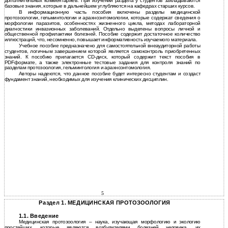
дополнительных комментариев. При изучении раздела у студентов закладываются
базовые знания, которые в дальнейшем углубляются на кафедрах старших курсов.
В информационную часть пособия включены разделы медицинской
протозоологии, гельминтологии и арахноэнтомологии, которые содержат сведения о
морфологии паразитов, особенностях жизненного цикла, методах лабораторной
диагностики инвазионных заболеваний. Отдельно выделены вопросы личной и
общественной профилактики болезней. Пособие содержит достаточное количество
иллюстраций, что, несомненно, повышает информативность изучаемого материала.
Учебное пособие предназначено для самостоятельной внеаудиторной работы
студентов, логичным завершением которой является самоконтроль приобретенных
знаний. К пособию прилагается CD-диск, который содержит текст пособия в
PDFформате, а также электронные тестовые задания для контроля знаний по
разделам протозоология, гельминтология и арахноэнтомология.
Авторы надеются, что данное пособие будет интересно студентам и создаст
фундамент знаний, необходимых для изучения клинических дисциплин.
5
Раздел 1. МЕДИЦИНСКАЯ ПРОТОЗООЛОГИЯ
1.1. Введение
Медицинская протозоология – наука, изучающая морфологию и экологию
простейших, которые являются возбудителями болезней человека, их