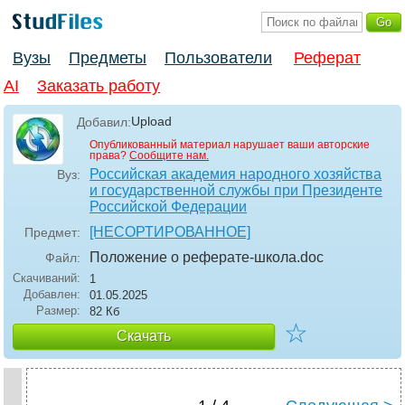
Вузы
Предметы
Пользователи
Реферат
AI
Заказать работу
Upload
Добавил:
Опубликованный материал нарушает ваши авторские
права?
Сообщите нам.
Российская академия народного хозяйства
Вуз:
и государственной службы при Президенте
Российской Федерации
[НЕСОРТИРОВАННОЕ]
Предмет:
Положение о реферате-школа
.doc
Файл:
Скачиваний:
1
Добавлен:
01.05.2025
Размер:
82 Кб
☆
Скачать