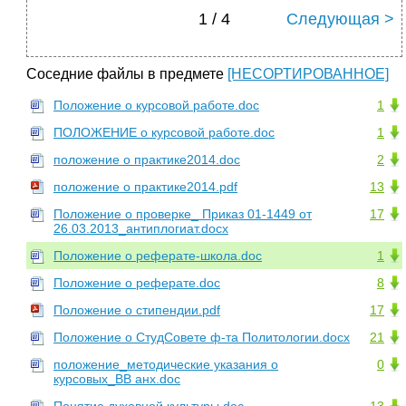
1 / 4
Следующая >
Соседние файлы в предмете
[НЕСОРТИРОВАННОЕ]
Положение о курсовой работе.doc
1
ПОЛОЖЕНИЕ о курсовой работе.doc
1
положение о практике2014.doc
2
положение о практике2014.pdf
13
Положение о проверке_ Приказ 01-1449 от
17
26.03.2013_антиплогиат.docx
Положение о реферате-школа.doc
1
Положение о реферате.doc
8
Положение о стипендии.pdf
17
Положение о СтудСовете ф-та Политологии.docx
21
положение_методические указания о
0
курсовых_ВВ анх.doc