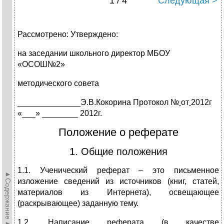
1 / 4
Следующая >
Рассмотрено: Утверждено:
на заседании школьного директор МБОУ
«ОСОШ№2»
методического совета
______________Э.В.Кокорина Протокол №
от
2012г
«___» ________ 2012г.
Положение о реферате
1. Общие положения
1.1. Ученический реферат – это письменное
►Содержание►
изложение сведений из источников (книг, статей,
материалов из Интернета), освещающее
(раскрывающее) заданную тему.
1.2. Написание реферата (в качестве