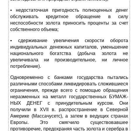
• недостаточная пригодность полноценных денег
обслуживать кре­дитное обращение в силу
неспособности золота приносить проценты за счет
собственного объема;
• сдерживание увеличения скорости оборота
индивидуальных денеж­ных капиталов, уменьшение
национального богатства (добыча золота не
увеличивала ни производительное, ни личное
потребление).
Одновременно с банками государства пытались
различными спосо­бами ликвидировать сложившиеся
ограничения, прежде всего с помо­щью обращения
неразменных на металл государственных БУМАЖ­
НЫХ ДЕНЕГ с принудительным курсом. Они
получили в XVII в. распространение в Северной
Америке (Массачусетс), а затем в ведущих стра­нах
Европы. Это смягчило существовавшее
противоречие, предохраняя часть золота и серебра в