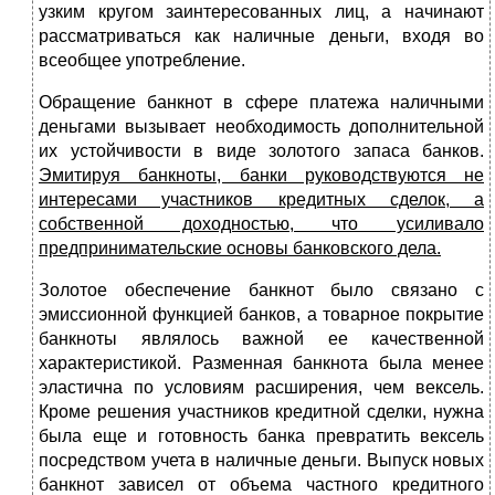
узким кру­гом заинтересованных лиц, а начинают
рассматриваться как наличные деньги, входя во
всеобщее употребление.
Обращение банкнот в сфере платежа наличными
деньгами вызыва­ет необходимость дополнительной
их устойчивости в виде золотого запаса банков.
Эмитируя банкноты, банки руководствуются не
интере­сами участников кредитных сделок, а
собственной доходностью, что усиливало
предпринимательские основы банковского дела.
Золотое обеспечение банкнот было связано с
эмиссионной функци­ей банков, а товарное покрытие
банкноты являлось важной ее каче­ственной
характеристикой. Разменная банкнота была менее
эластична по условиям расширения, чем вексель.
Кроме решения участников кре­дитной сделки, нужна
была еще и готовность банка превратить вексель
посредством учета в наличные деньги. Выпуск новых
банкнот зависел от объема частного кредитного