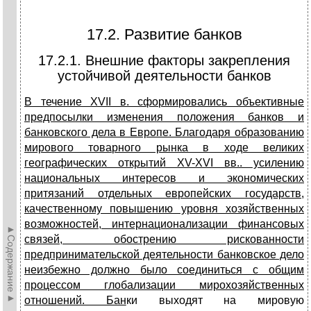
17.2. Развитие банков
17.2.1. Внешние факторы закрепления
устойчивой деятельности банков
В течение XVII в. сформировались объективные
предпосылки изме­нения положения банков и
банковского дела в Европе. Благодаря об­разованию
мирового товарного рынка в ходе великих
географических открытий
XV-XVI
вв.. усилению
национальных интересов и экономи­ческих
притязаний отдельных европейских государств,
качественному повышению уровня хозяйственных
возможностей, интернационализа­ции финансовых
►Содержание►
связей, обострению рискованности
предприниматель­ской деятельности банковское дело
неизбежно должно было соединиться с общим
процессом глобализации мирохозяйственных
отношений. Бан
ки выходят на мировую