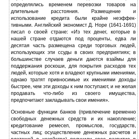
определялись временем перевозки товаров на
длительные рас­стояния. Размещение и
использование кредита были крайне неэффек­
тивными. Английский экономист Д. Hope (1641-1691)
писал о своей стра­не: «Из тех денег, которые в
нашей стране отдаются под проценты, едва ли
десятая часть размещена среди торговых людей,
использующих эти ссуды в своих предприятиях; в
большинстве случаев деньги даются взай­мы для
поддержания роскоши, для покрытия расходов тех
людей, ко­торые хотя и владеют крупными имениями,
однако тратят привноси­мые их имениями доходы
быстрее, чем эти доходы к ним поступают, и не желая
продавать что-либо из своего имущества,
предпочитают зак­ладывать свои имения».
Основные функции банков (привлечение временно
свободных де­нежных средств и их накопление;
кредитование ремесел, промыслов, государств,
частных лиц; осуществление денежных расчетов и