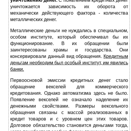
уничтожению денег.
С появлением кредитных денег
унич­тожается зависимость их оборота от
механически действующего фак­тора - количества
металлических денег.
Металлические деньги не нуждались в специальном,
особом инсти­туте, который обеспечивал бы их
функционирование. В их обращении были
заинтересованы храмы и государства. Они
консервировали данный вид обращения.
Кредитным
деньгам необходим был особый институт, им явились
банки.
Первоосновой эмиссии кредитных денег стало
обращение векселей для коммерческого
кредитования. Однако автоматизма здесь не было.
Появление векселей не означало наделение их
денежными свойствами. Размеры вексельного
обращения связаны с массой реализованных в
кредит товаров и с уровнем цен этих товаров.
Долговое обязательство становится деньгами тогда,