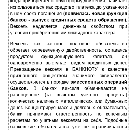
когда приобретает особую форму движе­ния, начинает
использоваться как средство платежа до указанного
в нем срока погашения
(появилась новая функция
банков - выпуск кре­дитных средств обращения).
Вексель наделяется денежным свойством при
условии приобретения им ликвидного характера.
Вексель как частное долговое обязательство
обретает определенную двойственность, оставаясь
продуктом функционирующего капитала, он
одновременно выступает видом кредитных денег.
Превращение векселя в БАНКНОТУ в качестве
признанного обществом значимого экви­валента
осуществляется в порядке
эмиссионных операций
банков.
В бан­ках векселя обмениваются на
равноценное (за вычетом учетного про­цента)
количество наличных металлических или бумажных
денег. Концентрируя массы долговых обязательств,
банки принимают ответ­ственность по конечным
расчетам по учетным векселям на себя. По­добные
банковские обязательства уже не ограничиваются