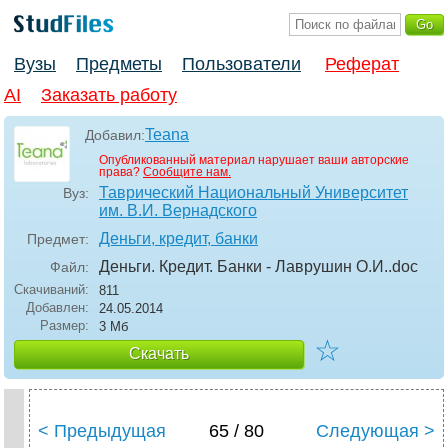
Вузы
Предметы
Пользователи
Реферат
AI
Заказать работу
Teana
Добавил:
Опубликованный материал нарушает ваши авторские
права?
Сообщите нам.
Таврический Национальный Университет
Вуз:
им. В.И. Вернадского
Деньги, кредит, банки
Предмет:
Деньги. Кредит. Банки - Лаврушин О.И.
.doc
Файл:
Скачиваний:
811
Добавлен:
24.05.2014
Размер:
3 Мб
☆
Скачать
< Предыдущая
65 / 80
Следующая >