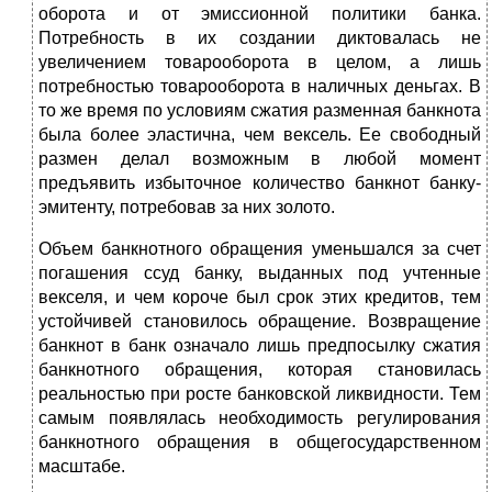
оборота и от эмиссионной политики банка.
Потребность в их создании диктовалась не
увеличением товаро­оборота в целом, а лишь
потребностью товарооборота в наличных день­гах. В
то же время по условиям сжатия разменная банкнота
была более эластична, чем вексель. Ее свободный
размен делал возможным в лю­бой момент
предъявить избыточное количество банкнот банку-
эмитен­ту, потребовав за них золото.
Объем банкнотного обращения уменьшался за счет
погашения ссуд банку, выданных под учтенные
векселя, и чем короче был срок этих кредитов, тем
устойчивей становилось обращение. Возвращение
банк­нот в банк означало лишь предпосылку сжатия
банкнотного обраще­ния, которая становилась
реальностью при росте банковской ликвид­ности. Тем
самым появлялась необходимость регулирования
банкнот­ного обращения в общегосударственном
масштабе.