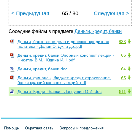
< Предыдущая
65 / 80
Следующая >
Соседние файлы в предмете
Деньги, кредит, банки
Деньги, банковское дело и денежно-кредитная
833
политика - Долан Э. Дж. и др..pdf
Деньги, кредит, банки Опорный конспект лекций -
66
Никитин В.М., Юдина И.Н.pdf
Деньги, кредит, банки.doc
64
Деньги, финансы, бюджет, кредит, страхование,
65
банки краткий конспект лекций..pdf
Деньги. Кредит. Банки - Лаврушин О.И..doc
811
Помощь
Обратная связь
Вопросы и предложения