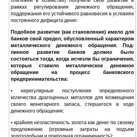
плате­жей в хозяйстве) получили свое развитие в
рамках регулирования де­нежного обращения,
поддержания его устойчивого равновесия в усло­виях
постоянного дефицита денег.
Подобное развитие (как становление) имело для
банков свой предел, обусловленный характером
металлического денежного обращения. Под­
линное развитие банков должно было
состояться тогда, когда исчезли бы ограничения,
которые ставило металлическое денежное
обращение на процесс банковского
предпринимательства:
• нерегулярные поступления определенного
количества драгоцен­ных металлов для возмещения
своего монетарного запаса, стершегося в ходе
денежного обращения;
• крайняя неэластичность золота как денег по своему
предложению (огромные затраты на подъем
золотодобычи и природная ограничен­ность);