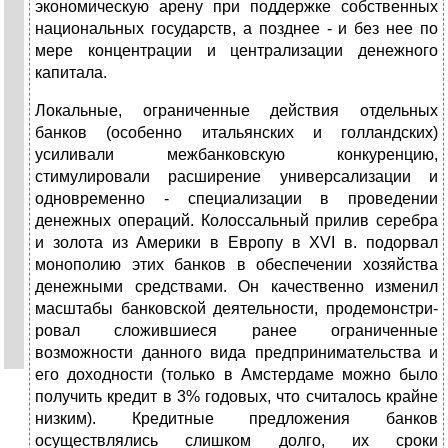
экономическую арену при поддержке собствен­ных
национальных государств, а позднее - и без нее по
мере концентра­ции и централизации денежного
капитала.
Локальные, ограниченные действия отдельных
банков (особенно итальянских и голландских)
усиливали межбанковскую конкуренцию,
стимулировали расширение универсализации и
одновременно - специ­ализации в проведении
денежных операций. Колоссальный прилив се­ребра
и золота из Америки в Европу в XVI в. подорвал
монополию этих банков в обеспечении хозяйства
денежными средствами. Он каче­ственно изменил
масштабы банковской деятельности, продемонстри­
ровал сложившиеся ранее ограниченные
возможности данного вида предпринимательства и
его доходности (только в Амстердаме можно было
получить кредит в 3% годовых, что считалось крайне
низким). Кредитные предложения банков
осуществлялись слишком долго, их сроки