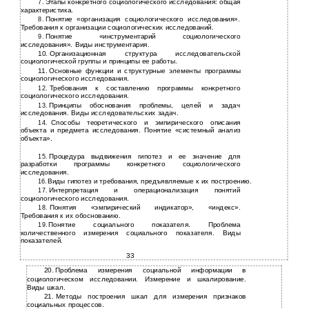
Этапы конкретного социологического исследования: общая
7.
характеристика.
Понятие «организация социологического исследования».
8.
Требования к организации социологических исследований.
Понятие «инструментарий социологического
9.
исследования». Виды инструментария.
10.
Организационная структура исследовательской
социологической группы и принципы ее работы.
11.
Основные функции и структурные элементы программы
социологического исследования.
Требования к составлению программы конкретного
12.
социологического исследования.
Принципы обоснования проблемы, целей и задач
13.
исследования. Виды исследовательских задач.
Способы теоретического и эмпирического описания
14.
объекта и предмета исследования. Понятие «системный анализ
объекта».
Процедура выдвижения гипотез и ее значение для
15.
разработки программы конкретного социологического
исследования.
Виды гипотез и требования, предъявляемые к их построению.
16.
Интерпретация и операционализация понятий
17.
социологического исследования.
Понятия «эмпирический индикатор», «индекс».
18.
Требования к их обоснованию.
Понятие социального показателя. Проблема
19.
количественного измерения социального показателя. Виды
показателей.
33
20.
Проблема измерения социальной информации в
социологическом исследовании. Измерение и шкалирование.
Виды шкал.
21.
Методы построения шкал для измерения признаков
социальных процессов.