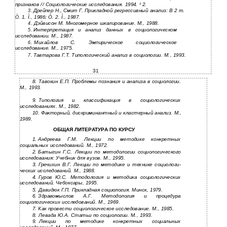
признаков // Социологические исследования. 1994. ¹ 2.
Дрейпер Н., Смит Г. Прикладной регрессивный анализ: В 2 т.
3.
1. Ì., 1986; Ò. 2. Ì., 1987.
Ò.
Дэйвисон М. Многомерное шкалирование. М., 1988.
4.
Интерпретация и анализ данных в социологическом
5.
исследовании. М., 1987.
Михайлов С. Эмпирическое социологическое
6.
исследование. М., 1975.
Тавтарова Г.Т. Типологический анализ в социологии. М., 1993.
7.
31
8.
Тавокин Е.П. Проблемы познания и анализа в социологии.
М., 1993.
9.
Типология и классификация в социологических
исследованиях. М., 1982.
10.
Факторный, дискриминантный и кластерный анализ. М.,
1989.
ОБЩАЯ ЛИТЕРАТУРА ПО КУРСУ
1.
Андреева Г.М. Лекции по методике конкретных
социальных исследований. М., 1972.
2.
Батыгин Г.С. Лекции по методологии социологического
исследования: Учебник для вузов. М., 1995.
3.
Гречихин В.Г. Лекции по методике и технике социологи-
ческих исследований. М., 1988.
4.
Гуров Ю.С. Методология и методика социологических
исследований. Чебоксары, 1995.
5.
Давидюк Г.П. Прикладная социология. Минск, 1979.
6.
Здравомыслов А.Г. Методология и процедура
социологических исследований. М., 1969.
7.
Как провести социологическое исследование. М., 1985.
8.
Левада Ю.А. Статьи по социологии. М., 1993.
9.
Лекции по методике конкретных социальных