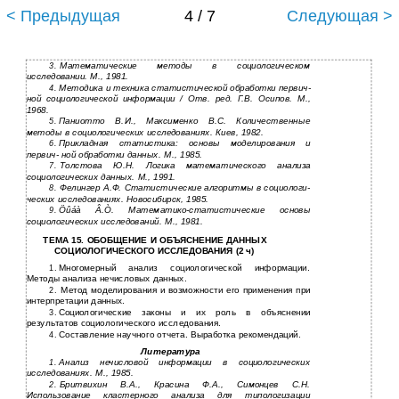
< Предыдущая
4 / 7
Следующая >
Математические методы в социологическом
3.
исследовании. М., 1981.
Методика и техника статистической обработки первич-
4.
ной социологической информации / Отв. ред. Г.В. Осипов. М.,
1968.
Паниотто В.И., Максименко В.С. Количественные
5.
методы в социологических исследованиях. Киев, 1982.
Прикладная статистика: основы моделирования и
6.
первич- ной обработки данных. М., 1985.
Толстова Ю.Н. Логика математического анализа
7.
социологических данных. М., 1991.
Фелингер А.Ф. Статистические алгоритмы в социологи-
8.
ческих исследованиях. Новосибирск, 1985.
Öûáà Â.Ò.
Математико-статистические основы
9.
социологических исследований. М., 1981.
ТЕМА 15. ОБОБЩЕНИЕ И ОБЪЯСНЕНИЕ ДАННЫХ
СОЦИОЛОГИЧЕСКОГО ИССЛЕДОВАНИЯ (2 ч)
Многомерный анализ социологической информации.
1.
Методы анализа нечисловых данных.
Метод моделирования и возможности его применения при
2.
интерпретации данных.
Социологические законы и их роль в объяснении
3.
результатов социологического исследования.
Составление научного отчета. Выработка рекомендаций.
4.
Литература
Анализ нечисловой информации в социологических
1.
исследованиях. М., 1985.
Бритвихин В.А., Красина Ф.А., Симонцев С.Н.
2.
Использование кластерного анализа для типологизации