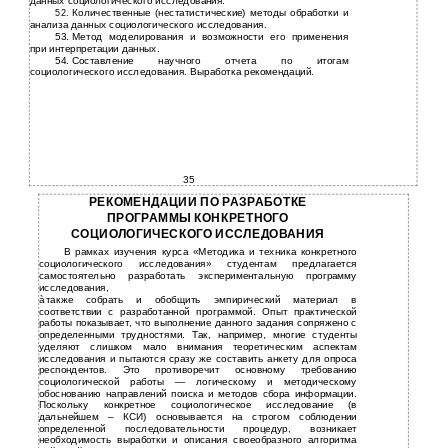
данных социологического исследования.
Количественные (нестатистические) методы обработки и
52.
анализа данных социологического исследования.
53.
Метод моделирования и возможности его применения
при интерпретации данных.
54.
Составление научного отчета по итогам
социологического исследования. Выработка рекомендаций.
35
РЕКОМЕНДАЦИИ ПО РАЗРАБОТКЕ
ПРОГРАММЫ КОНКРЕТНОГО
СОЦИОЛОГИЧЕСКОГО ИССЛЕДОВАНИЯ
В рамках изучения курса «Методика и техника конкретного
социологического исследования» студентам предлагается
самостоятельно разработать экспериментальную программу
исследования,
à
также собрать и обобщить эмпирический материал в
соответствии с разработанной программой. Опыт практической
работы показывает, что выполнение данного задания сопряжено с
определенными трудностями. Так, например, многие студенты
уделяют слишком мало внимания теоретическим аспектам
исследования и пытаются сразу же составить анкету для опроса
респондентов. Это противоречит основному требованию
социологической работы — логическому и методическому
обоснованию направлений поиска и методов сбора информации.
Поскольку конкретное социологическое исследование (в
дальнейшем – КСИ) основывается на строгом соблюдении
определенной последовательности процедур, возникает
необходимость выработки и описания своеобразного алгоритма