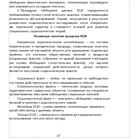
обобщение фактического материала, позволяющие подтвердить
или опровергнуть исходные гипотезы.
Процедура обобщения данных КСИ определяется
3.
требованиями
логико-статистического анализа, ограничивающими
возможности абстрагирования. Знание, получаемое в результате
конкретного социологического исследования, носит
теоретико-
эм-
пирический
характер и становится основой для развития
специальных социологических теорий.
Основные понятия процесса КСИ
Конкретное социологическое исследование
– это система
теоретических и эмпирических процедур, позволяющих получить
новое знание об изучаемом объекте для разрешения социальных
проблем; это изучение общественных явлений и процессов
(социальных фактов), собранных по единой программе и методике
(на основе обобщения статистических фактов); это научное
исследование социальной действительности, целью которого
является получение социологических фактов.
Социальный факт
– любое, не зависяшее от наблюдателя
состояние действительности или свершившееся событие.
Статистические факты
– типические сводные числовые
характеристики социальных объектов, основанные на специально
организованном массовом наблюдении социальных явлений.
Социологический факт
•— описание и обобщение социальных
явлений в понятиях социологического знания.
Методика КСИ
– сумма приемов, позволяющих применить
какой-либо метод к данному объекту.
Техника КСИ
– совокупность приемов для рационального
использования того или иного метода.
37