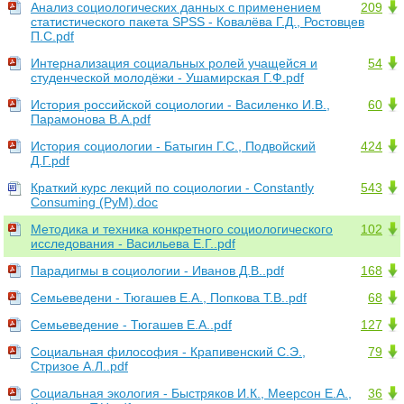
Анализ социологических данных с применением
209
статистического пакета SPSS - Ковалёва Г.Д., Ростовцев
П.С.pdf
Интернализация социальных ролей учащейся и
54
студенческой молодёжи - Ушамирская Г.Ф.pdf
История российской социологии - Василенко И.В.,
60
Парамонова В.А.pdf
История социологии - Батыгин Г.С., Подвойский
424
Д.Г.pdf
Краткий курс лекций по социологии - Constantly
543
Consuming (PyM).doc
Методика и техника конкретного социологического
102
исследования - Васильева Е.Г..pdf
Парадигмы в социологии - Иванов Д.В..pdf
168
Семьеведени - Тюгашев Е.А., Попкова Т.В..pdf
68
Семьеведение - Тюгашев Е.А..pdf
127
Социальная философия - Крапивенский С.Э.,
79
Стризое А.Л..pdf
Социальная экология - Быстряков И.К., Меерсон Е.А.,
36