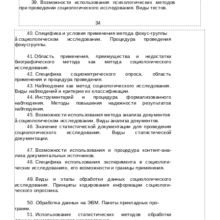
39.
Возможности использования психологических методов
при проведении социологического исследования. Виды тестов.
34
Специфика и условия применения метода
фокус-группы
40.
â
социологическом исследовании. Процедура проведения
фокусгруппы.
Область применения, преимущества и недостатки
41.
биографического метода как метода социологического
исследования.
Специфика социометрического опроса, область
42.
применения и процедура проведения.
Наблюдение как метод социологического исследования.
43.
Виды наблюдений и критерии их классификации.
Инструментарий и процедура формализованного
44.
наблюдения. Методы повышения надежности результатов
наблюдения.
Возможности использования метода анализа документов
45.
â
социологическом исследовании. Виды анализа документов.
Значение статистической документации для проведения
46.
социологического исследования. Виды статистической
документации.
Возможности использования и процедура
контент-ана-
47.
лиза документальных источников.
Специфика использования эксперимента в социологи-
48.
ческих исследованиях, его возможности и границы применения.
49.
Виды и этапы обработки данных социологического
исследования. Принципы кодирования информации социологи-
ческого опросника.
50.
Обработка данных на ЭВМ. Пакеты прикладных про-
грамм.
Использование статистических методов обработки
51.