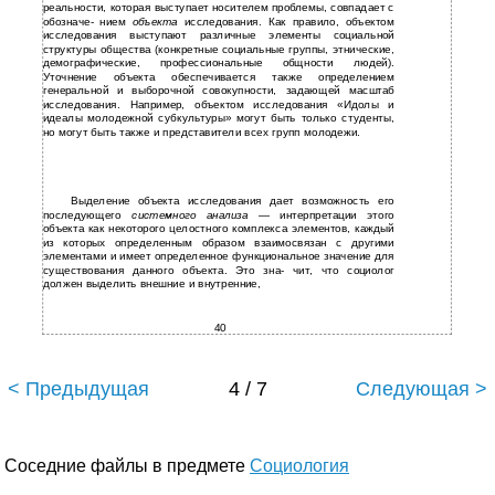
реальности, которая выступает носителем проблемы, совпадает с
обозначе- нием
объекта
исследования. Как правило, объектом
исследования выступают различные элементы социальной
структуры общества (конкретные социальные группы, этнические,
демографические, профессиональные общности людей).
Уточнение объекта обеспечивается также определением
генеральной и выборочной совокупности, задающей масштаб
исследования. Например, объектом исследования «Идолы и
идеалы молодежной субкультуры» могут быть только студенты,
но могут быть также и представители всех групп молодежи.
Выделение объекта исследования дает возможность его
последующего
системного анализа
— интерпретации этого
объекта как некоторого целостного комплекса элементов, каждый
из которых определенным образом взаимосвязан с другими
элементами и имеет определенное функциональное значение для
существования данного объекта. Это зна- чит, что социолог
должен выделить внешние и внутренние,
40
< Предыдущая
4 / 7
Следующая >
Соседние файлы в предмете
Социология