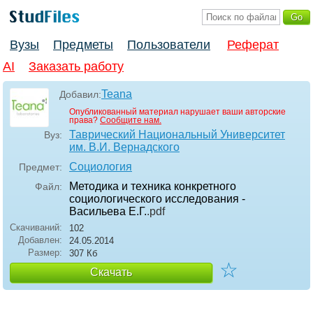
Вузы
Предметы
Пользователи
Реферат
AI
Заказать работу
Teana
Добавил:
Опубликованный материал нарушает ваши авторские
права?
Сообщите нам.
Таврический Национальный Университет
Вуз:
им. В.И. Вернадского
Социология
Предмет:
Методика и техника конкретного
Файл:
социологического исследования -
Васильева Е.Г.
.pdf
Скачиваний:
102
Добавлен:
24.05.2014
Размер:
307 Кб
☆
Скачать