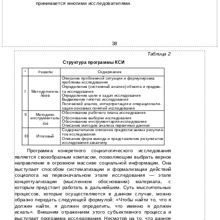
принимается многими исследователями.
38
Таблица 2
Структура программы КСИ
¹
Cодержание
Разделы
Описание проблемной ситуации и формулировка
проблемы исследования
Определение (системный анализ) объекта и предме-
I
Методологиче-
та исследования
ñêèé
Определение цели и задач исследования
Выдвижение гипотез исследования
Логический анализ, интерпретация и операционали-
зация основных понятий исследования
Обоснование рабочего плана исследования
II
Методико-
Обоснование выборки исследования
инструменталь-
Обоснование инструментария исследования
íûé
Описание методов анализа первичных данных
Содержательное описание предполагаемых результа-
тов исследования
III
Итоговый
Описание форм выхода и представление результатов
исследования заказчику
Программа конкретного социологического исследования
является своеобразным компасом, позволяющим выбрать верное
направление в огромном массиве социальной информации. Она
выступает способом систематизации и формализации действий
социолога на первоначальном этапе исследования — этапе
концептуализации (мысленном обосновании) материала, с
которым предстоит работать в дальнейшем. Суть мыслительных
процессов, которые осуществляются в данном случае, можно
образно передать следующей формулой: «Чтобы найти то, что я
должен найти, я должен определить, что именно я должен
искать». Внешним отражением этого субъективного процесса и
выступает программа исследования. Несмотря на то, что данное