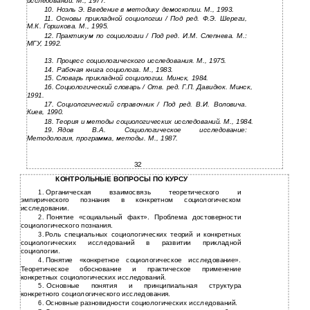
исследований. М., 1977.
10.
Ноэль Э. Введение в методику демоскопии. М., 1993.
11.
Основы прикладной социологии / Под ред. Ф.Э. Шереги,
М.К. Горшкова. М., 1995.
12.
Практикум по социологии / Под ред. И.М. Слепнева. М.:
МГУ, 1992.
13.
Процесс социологического исследования. М., 1975.
14.
Рабочая книга социолога. М., 1983.
15.
Словарь прикладной социологии. Минск, 1984.
16.
Социологический словарь / Отв. ред. Г.П. Давидюк. Минск,
1991.
17.
Социологический справочник / Под ред. В.И. Воловича.
Киев, 1990.
18.
Теория и методы социологических исследований. М., 1984.
19.
Ядов В.А. Социологическое исследование:
Методология, программа, методы. М., 1987.
32
КОНТРОЛЬНЫЕ ВОПРОСЫ ПО КУРСУ
Органическая взаимосвязь теоретического и
1.
эмпирического познания в конкретном социологическом
исследовании.
Понятие «социальный факт». Проблема достоверности
2.
социологического познания.
Роль специальных социологических теорий и конкретных
3.
социологических исследований в развитии прикладной
социологии.
Понятие «конкретное социологическое исследование».
4.
Теоретическое обоснование и практическое применение
конкретных социологических исследований.
Основные понятия и принципиальная структура
5.
конкретного социологического исследования.
Основные разновидности социологических исследований.
6.