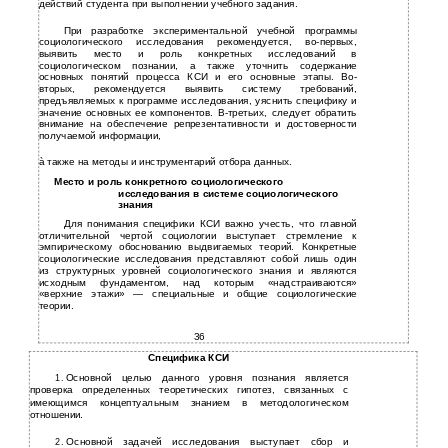
действий студента при выполнении учебного задания.
При разработке экспериментальной учебной программы
социологического исследования рекомендуется, во-первых,
выявить место и роль конкретных исследований в
социологическом познании, а также уточнить содержание
основных понятий процесса КСИ и его основные этапы. Во-
вторых, рекомендуется выявить систему требований,
предъявляемых к программе исследования, уяснить специфику и
значение основных ее компонентов. В-третьих, следует обратить
внимание на обеспечение репрезентативности и достоверности
получаемой информации,
à
также на методы и инструментарий отбора данных.
Место и роль конкретного социологического
исследования в системе социологического
знания
Для понимания специфики КСИ важно учесть, что главной
отличительной чертой социологии выступает стремление к
эмпирическому обоснованию выдвигаемых теорий. Конкретные
социологические исследования представляют собой лишь один
из структурных уровней социологического знания и являются
исходным фундаментом, над которым «надстраиваются»
«верхние этажи» — специальные и общие социологические
теории.
36
Специфика КСИ
Основной целью данного уровня познания является
1.
проверка определенных теоретических гипотез, связанных с
имеющимся концептуальным знанием в методологическом
отношении.
Основной задачей исследования выступает сбор и
2.