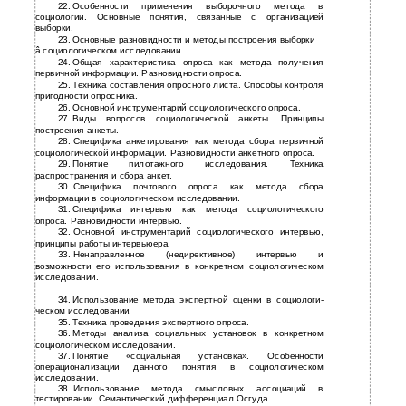
22.
Особенности применения выборочного метода в
социологии. Основные понятия, связанные с организацией
выборки.
23.
Основные разновидности и методы построения выборки
â
социологическом исследовании.
24.
Общая характеристика опроса как метода получения
первичной информации. Разновидности опроса.
25.
Техника составления опросного листа. Способы контроля
пригодности опросника.
26.
Основной инструментарий социологического опроса.
27.
Виды вопросов социологической анкеты. Принципы
построения анкеты.
28.
Специфика анкетирования как метода сбора первичной
социологической информации. Разновидности анкетного опроса.
29.
Понятие пилотажного исследования. Техника
распространения и сбора анкет.
30.
Специфика почтового опроса как метода сбора
информации в социологическом исследовании.
31.
Специфика интервью как метода социологического
опроса. Разновидности интервью.
32.
Основной инструментарий социологического интервью,
принципы работы интервьюера.
33.
Ненаправленное (недирективное) интервью и
возможности его использования в конкретном социологическом
исследовании.
34.
Использование метода экспертной оценки в социологи-
ческом исследовании.
35.
Техника проведения экспертного опроса.
36.
Методы анализа социальных установок в конкретном
социологическом исследовании.
37.
Понятие «социальная установка». Особенности
операционализации данного понятия в социологическом
исследовании.
38.
Использование метода смысловых ассоциаций в
тестировании. Семантический дифференциал Осгуда.