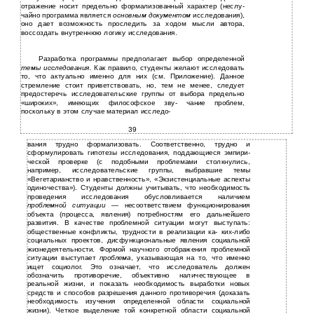
отражение носит предельно формализованный характер (неслу-
чайно программа является
основным документом
исследования),
оно дает возможность проследить за ходом мысли автора,
воссоздать внутреннюю логику исследования.
Разработка программы предполагает выбор определенной
темы исследования.
Как правило, студенты желают исследовать
то, что актуально именно для них (см. Приложение). Данное
стремление стоит приветствовать, но, тем не менее, следует
предостеречь исследовательские группы от выбора предельно
«широких», имеющих философское зву- чание проблем,
поскольку в этом случае материал исследо-
39
вания трудно формализовать. Соответственно, трудно и
сформулировать гипотезы исследования, поддающиеся эмпири-
ческой проверке (с подобными проблемами столкнулись,
например, исследовательские группы, выбравшие темы
«Вегетарианство и нравственность», «Экзистенциальные аспекты
одиночества»). Студенты должны учитывать, что необходимость
проведения исследования обусловливается наличием
проблемной ситуации —
несоответствием функционирования
объекта (процесса, явления) потребностям его дальнейшего
развития. В качестве проблемной ситуации могут выступать:
общественные конфликты, трудности в реализации ка- ких-либо
социальных проектов, дисфункциональные явления социальной
жизнедеятельности. Формой научного отображения проблемной
ситуации выступает
проблема
, указывающая на то, что именно
ищет социолог. Это означает, что исследователь должен
обозначить противоречие, объективно наличествующее в
реальной жизни, и показать необходимость выработки новых
средств и способов разрешения данного противоречия (доказать
необходимость изучения определенной области социальной
жизни). Четкое выделение той конкретной области социальной