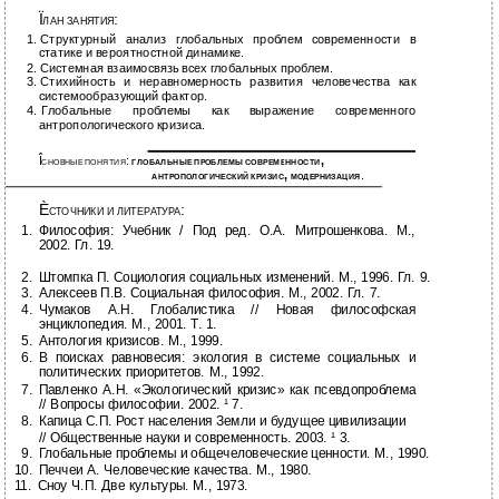
Ï
:
ЛАН ЗАНЯТИЯ
1.
Структурный анализ глобальных проблем современности в
статике и вероятностной динамике.
2.
Системная взаимосвязь всех глобальных проблем.
3.
Стихийность и неравномерность развития человечества как
системообразующий фактор.
4.
Глобальные проблемы как выражение современного
антропологического кризиса.
Î
:
,
СНОВНЫЕ ПОНЯТИЯ
ГЛОБАЛЬНЫЕ ПРОБЛЕМЫ СОВРЕМЕННОСТИ
,
.
АНТРОПОЛОГИЧЕСКИЙ КРИЗИС
МОДЕРНИЗАЦИЯ
È
:
СТОЧНИКИ И ЛИТЕРАТУРА
1.
Философия: Учебник / Под ред. О.А. Митрошенкова. М.,
2002. Гл. 19.
2.
Штомпка П. Социология социальных изменений. М., 1996. Гл. 9.
3.
Алексеев П.В. Социальная философия. М., 2002. Гл. 7.
4.
Чумаков А.Н. Глобалистика // Новая философская
энциклопедия. М., 2001. Т. 1.
5.
Антология кризисов. М., 1999.
6.
В поисках равновесия: экология в системе социальных и
политических приоритетов. М., 1992.
7.
Павленко А.Н. «Экологический кризис» как псевдопроблема
// Вопросы философии. 2002. ¹ 7.
8.
Капица С.П. Рост населения Земли и будущее цивилизации
//
Общественные науки и современность. 2003. ¹ 3.
9.
Глобальные проблемы и общечеловеческие ценности. М., 1990.
10.
Печчеи А. Человеческие качества. М., 1980.
11.
Сноу Ч.П. Две культуры. М., 1973.