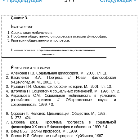
< Предыдущая
5 / 7
Следующая >
Ç
3.
АНЯТИЕ
Ï
:
ЛАН ЗАНЯТИЯ
1.
Социальная мобильность.
2.
Проблема общественного прогресса в истории философии.
3.
Критерии общественного прогресса.
Î
:
,
СНОВНЫЕ ПОНЯТИЯ
СОЦИАЛЬНАЯ МОБИЛЬНОСТЬ
ОБЩЕСТВЕННЫЙ
.
ПРОГРЕСС
È
:
СТОЧНИКИ И ЛИТЕРАТУРА
1.
Алексеев П.В. Социальная философия. М., 2003. Гл. 11.
2.
Василенко И.А. Прогресс // Новая философская
энциклопедия. М., 2001. Т. 3.
3.
Рузавин Г.И. Основы философии истории. М., 2001. Гл. 13.
4.
Штомпка П. Социология социальных изменений. М., 1996. Гл. 2.
5.
Авраамова С.М. Социальная мобильность в условиях
российского кризиса // Общественные науки и
современность. 1999. ¹ 3.
6.
Сорокин П. Человек. Цивилизация. Общество. М., 1992.
Ñ.
373—424.
7.
Бязрова Дж.Б. Проблема прогресса в социальной
философии ХХ века // Философия и общество. 1999. ¹ 4.
8.
Венда Б.Л. Волны прогресса. М., 1989.
9.
Левяш И.Я. Общественный прогресс. Куйбышев, 1987.