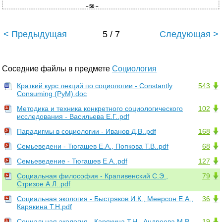
–
50 –
< Предыдущая
5 / 7
Следующая >
Соседние файлы в предмете
Социология
Краткий курс лекций по социологии - Constantly
543
Consuming (PyM).doc
Методика и техника конкретного социологического
102
исследования - Васильева Е.Г..pdf
Парадигмы в социологии - Иванов Д.В..pdf
168
Семьеведени - Тюгашев Е.А., Попкова Т.В..pdf
68
Семьеведение - Тюгашев Е.А..pdf
127
Социальная философия - Крапивенский С.Э.,
79
Стризое А.Л..pdf
Социальная экология - Быстряков И.К., Меерсон Е.А.,
36
Карякина Т.Н.pdf
Социальная экология - Карякина Т.Н., Андреева М.В.,
19