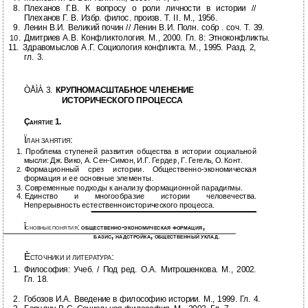
8.
Плеханов Г.В. К вопросу о роли личности в истории //
Плеханов Г. В. Избр. филос. произв. Т. II. М., 1956.
9.
Ленин В.И. Великий почин // Ленин В.И. Полн. собр . соч. Т. 39.
Дмитриев А.В. Конфликтология. М., 2000. Гл. 8: Этноконфликты.
10.
11.
Здравомыслов А.Г. Социология конфликта. М., 1995. Разд. 2,
гл. 3.
ÒÅÌÀ 3.
КРУПНОМАСШТАБНОЕ ЧЛЕНЕНИЕ
ИСТОРИЧЕСКОГО ПРОЦЕССА
Ç
1.
АНЯТИЕ
Ï
:
ЛАН ЗАНЯТИЯ
1.
Проблема ступеней развития общества в истории социальной
мысли: Дж. Вико, А.
Сен-Симон, И.Г. Гердер, Г. Гегель, О. Конт.
Формационный срез истории.
Общественно-экономическая
2.
формация и ее основные элементы.
3.
Современные подходы к анализу формационной парадигмы.
4.
Единство и многообразие истории человечества.
Непрерывность естественноисторического процесса.
Î
:
-
,
СНОВНЫЕ ПОНЯТИЯ
ОБЩЕСТВЕННО
ЭКОНОМИЧЕСКАЯ ФОРМАЦИЯ
,
,
.
БАЗИС
НАДСТРОЙКА
ОБЩЕСТВЕННЫЙ УКЛАД
È
:
СТОЧНИКИ И ЛИТЕРАТУРА
1.
Философия: Учеб. / Под ред. О.А. Митрошенкова. М., 2002.
Гл. 18.
2.
Гобозов И.А. Введение в философию истории. М., 1999. Гл. 4.