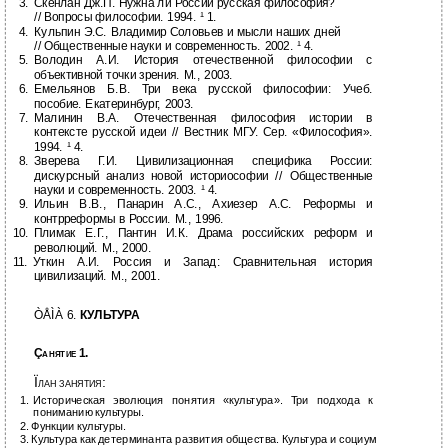
3.
Скенлан Дж.П. Нужна ли России русская философия?
//
Вопросы философии. 1994. ¹ 1.
4.
Кульпин Э.С. Владимир Соловьев и мысли наших дней
//
Общественные науки и современность. 2002. ¹ 4.
5.
Володин А.И. История отечественной философии с
объективной точки зрения. М., 2003.
6.
Емельянов Б.В. Три века русской философии: Учеб.
пособие. Екатеринбург, 2003.
7.
Малинин В.А. Отечественная философия истории в
контексте русской идеи // Вестник МГУ. Сер. «Философия».
1994. ¹ 4.
8.
Зверева Г.И. Цивилизационная специфика России:
дискурсный анализ новой историософии // Общественные
науки и современность. 2003. ¹ 4.
9.
Ильин В.В., Панарин А.С., Ахиезер А.С. Реформы и
контрреформы в России. М., 1996.
10.
Плимак Е.Г., Пантин И.К. Драма российских реформ и
революций. М., 2000.
11.
Уткин А.И. Россия и Запад: Сравнительная история
цивилизаций. М., 2001.
ÒÅÌÀ 6.
КУЛЬТУРА
Ç
1.
АНЯТИЕ
Ï
:
ЛАН ЗАНЯТИЯ
1.
Историческая эволюция понятия «культура». Три подхода к
пониманию культуры.
2.
Функции культуры.
3.
Культура как детерминанта развития общества. Культура и социум