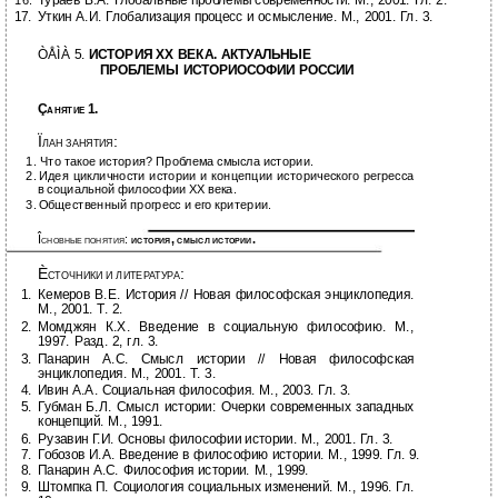
Тураев В.А. Глобальные проблемы современности. М., 2001. Гл. 2.
16.
17.
Уткин А.И. Глобализация процесс и осмысление. М., 2001. Гл. 3.
ÒÅÌÀ 5.
ИСТОРИЯ ХХ ВЕКА. АКТУАЛЬНЫЕ
ПРОБЛЕМЫ ИСТОРИОСОФИИ РОССИИ
Ç
1.
АНЯТИЕ
Ï
:
ЛАН ЗАНЯТИЯ
1.
Что такое история? Проблема смысла истории.
2.
Идея цикличности истории и концепции исторического регресса
в социальной философии ХХ века.
3.
Общественный прогресс и его критерии.
Î
:
,
.
СНОВНЫЕ ПОНЯТИЯ
ИСТОРИЯ
СМЫСЛ ИСТОРИИ
È
:
СТОЧНИКИ И ЛИТЕРАТУРА
1.
Кемеров В.Е. История // Новая философская энциклопедия.
М., 2001. Т. 2.
2.
Момджян К.Х. Введение в социальную философию. М.,
1997. Разд. 2, гл. 3.
3.
Панарин А.С. Смысл истории // Новая философская
энциклопедия. М., 2001. Т. 3.
4.
Ивин А.А. Социальная философия. М., 2003. Гл. 3.
5.
Губман Б.Л. Смысл истории: Очерки современных западных
концепций. М., 1991.
6.
Рузавин Г.И. Основы философии истории. М., 2001. Гл. 3.
7.
Гобозов И.А. Введение в философию истории. М., 1999. Гл. 9.
8.
Панарин А.С. Философия истории. М., 1999.
9.
Штомпка П. Социология социальных изменений. М., 1996. Гл.