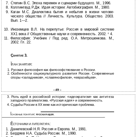
7.
Степин В.С. Эпоха перемен и сценарии будущего. М., 1996.
8.
Коллингвуд Р.Дж. Идея истории: Автобиография. М., 1980.
9.
Каган М.С. Диалектика бытия и небытия в жизни челове-
ческого общества // Личность. Культура. Общество. 2003.
Вып.
1—2.
10.
Иноземцев В.Л. На перепутье: Россия в мировой системе
ХХ1 века // Общественные науки и современность. 2002. ¹ 4.
11.
Философия: Учебник / Под ред. О.А. Митрошенкова. М.,
2002. Гл. 22.
Ç
3.
АНЯТИЕ
Ï
:
ЛАН ЗАНЯТИЯ
1.
Русская философия как философствование о России.
2.
Особенности социокультурного развития России. Современные
споры «западников», «славянофилов», «евразийцев».
–
49 –
3.
Роль идей в российской истории: «идеократизм» как антитеза
западного прагматизма. «Русская идея» и современность.
4.
Судьбы России в ХХ веке как историческая проблема.
Î
:
.
СНОВНЫЕ ПОНЯТИЯ
РУССКАЯ ИДЕЯ
È
:
СТОЧНИКИ И ЛИТЕРАТУРА
1.
Данилевский Н.Я. Россия и Европа. М., 1991.
2.
Бердяев Н.А. Судьба России. М., 1990.