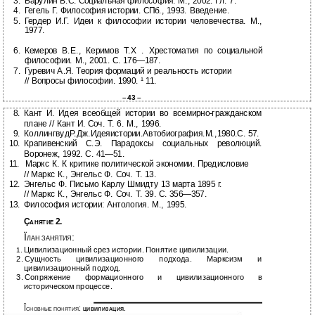
3.
Барулин В.С. Социальная философия. М., 2002. Гл. 7.
4.
Гегель Г. Философия истории. СПб., 1993. Введение.
5.
Гердер И.Г. Идеи к философии истории человечества. М.,
1977.
6.
Кемеров В.Е., Керимов Т.Х . Хрестоматия по социальной
философии. М., 2001. С.
176—187.
7.
Гуревич А.Я. Теория формаций и реальность истории
//
Вопросы философии. 1990. ¹ 11.
–
43 –
8.
Кант И. Идея всеобщей истории во
всемирно-гражданском
плане // Кант И. Соч. Т. 6. М., 1996.
9.
КоллингвудР.Дж.Идеяистории.Автобиография.М.,1980.С. 57.
10.
Крапивенский С.Э. Парадоксы социальных революций.
Воронеж, 1992. С.
41—51.
11.
Маркс К. К критике политической экономии. Предисловие
//
Маркс К., Энгельс Ф. Соч. Т. 13.
12.
Энгельс Ф. Письмо Карлу Шмидту 13 марта 1895 г.
//
Маркс К., Энгельс Ф. Соч. Т. 39. С.
356—357.
13.
Философия истории: Антология. М., 1995.
Ç
2.
АНЯТИЕ
Ï
:
ЛАН ЗАНЯТИЯ
Цивилизационный срез истории. Понятие цивилизации.
1.
2.
Сущность цивилизационного подхода. Марксизм и
цивилизационный подход.
3.
Сопряжение формационного и цивилизационного в
историческом процессе.
Î
:
.
СНОВНЫЕ ПОНЯТИЯ
ЦИВИЛИЗАЦИЯ