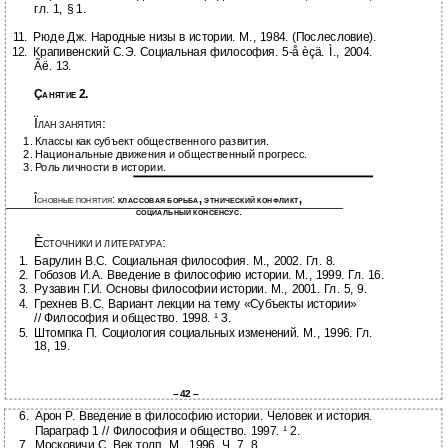
гл. 1, § 1.
11.
Рюде Дж. Народные низы в истории. М., 1984. (Послесловие).
12.
Крапивенский С.Э. Социальная философия.
5-å èçä. Ì., 2004.
Ãë. 13.
Ç
2.
АНЯТИЕ
Ï
:
ЛАН ЗАНЯТИЯ
1.
Классы как субъект общественного развития.
2.
Национальные движения и общественный прогресс.
3.
Роль личности в истории.
Î
:
,
,
СНОВНЫЕ ПОНЯТИЯ
КЛАССОВАЯ БОРЬБА
ЭТНИЧЕСКИЙ КОНФЛИКТ
.
СОЦИАЛЬНЫЙ КОНСЕНСУС
È
:
СТОЧНИКИ И ЛИТЕРАТУРА
1.
Барулин В.С. Социальная философия. М., 2002. Гл. 8.
2.
Гобозов И.А. Введение в философию истории. М., 1999. Гл. 16.
3.
Рузавин Г.И. Основы философии истории. М., 2001. Гл. 5, 9.
4.
Грехнев В.С. Вариант лекции на тему «Субъекты истории»
//
Философия и общество. 1998. ¹ 3.
5.
Штомпка П. Социология социальных изменений. М., 1996. Гл.
18, 19.
–
42 –
6.
Арон Р. Введение в философию истории. Человек и история.
Параграф 1 // Философия и общество. 1997. ¹ 2.
7.
Московичи С. Век толп. М., 1996. Ч. 7, 8.