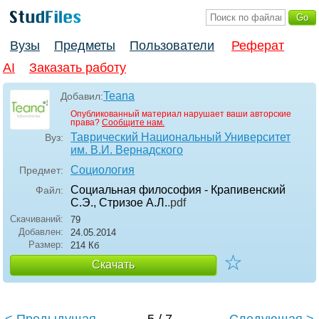
Вузы
Предметы
Пользователи
Реферат
AI
Заказать работу
Teana
Добавил:
Опубликованный материал нарушает ваши авторские
права?
Сообщите нам.
Таврический Национальный Университет
Вуз:
им. В.И. Вернадского
Социология
Предмет:
Социальная философия - Крапивенский
Файл:
С.Э., Стризое А.Л.
.pdf
Скачиваний:
79
Добавлен:
24.05.2014
Размер:
214 Кб
☆
Скачать