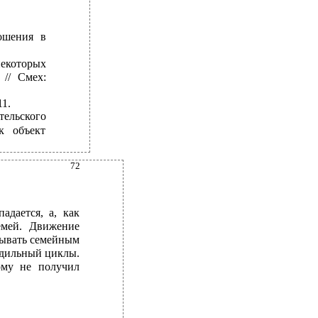
ошения в
екоторых
// Смех:
1.
ельского
к объект
72
адается, а, как
емей. Движение
зывать семейным
одильный циклы.
ому не получил