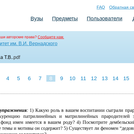
FAQ
Обратная св
Вузы
Предметы
Пользователи
аши авторские права?
Сообщите нам.
тет им. В.И. Вернадского
а Т.В.
.pdf
4
5
6
7
8
9
10
11
12
13
14
15
 упражнения
:
1) Какую роль в вашем воспитании сыграли пра
куренцию патрилинейных и матрилинейных прародителей 
 фонд имен имеется в вашем роду? 4) Посмотрите дембельски
 темы и мотивы он содержит? 5) Существует ли феномен “дедов