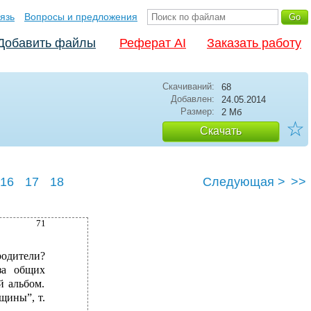
язь
Вопросы и предложения
Добавить файлы
Реферат AI
Заказать работу
Скачиваний:
68
Добавлен:
24.05.2014
Размер:
2 Мб
☆
Скачать
16
17
18
Следующая >
>>
71
родители?
за общих
й альбом.
щины”, т.