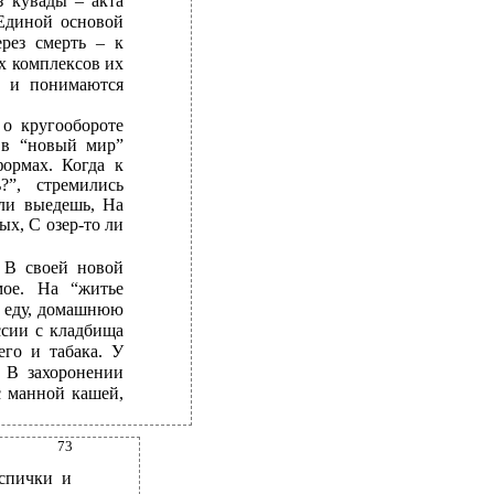
з кувады – акта
 Единой основой
ерез смерть – к
х комплексов их
о и понимаются
о кругообороте
 в “новый мир”
ормах. Когда к
?”, стремились
 ли выедешь, На
ых, С озер-то ли
. В своей новой
ое. На “житье
у еду, домашнюю
ссии с кладбища
его и табака. У
. В захоронении
с манной кашей,
73
 спички и