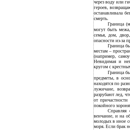
через воду или г
героев, возвраща
останавливала бе
смерть.
Граница (
могут быть межа,
семья, дом, дво
опасности из-за 
Граница б
местам – простра
(например, само
Невидимая и неп
кругом с крестным
Граница бы
предметы, в осн
находятся по раз
лужичане, возв
разрубают лед, ч
от причастности
покойного хоронят
Справляя 
венчание, и на о
молодых в иное с
моря. Если брак н