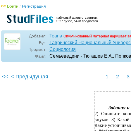
Войти
/
Регистрация
Файловый архив студентов.
1327 вузов, 5478 предметов.
Teana
Добавил:
Опубликованный материал нарушает в
Таврический Национальный Универси
Вуз:
Социология
Предмет:
Семьеведени - Тюгашев Е.А., Попков
Файл:
<<
< Предыдущая
1
2
3
Задания и
2) Опишите кон
внуков. 3) Какой
Какие устойчивые