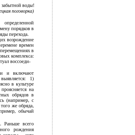
й забытной воды!
ецкая поговорка)
 определенной
смену порядков в
яды перехода.
щих возрождение
перемене времен
и перемещениях в
овых комплекса:
итуал воссоеди-
ти и включают
ыявляется: 1)
ясно в культуре
 проясняется на
тных обрядов в
сь (например, с
того же обряда,
пример, обычай
. Раньше всего
ного рождения