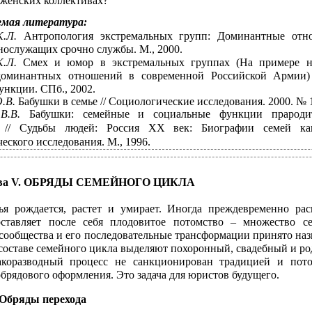
 женских коллективах?
емая литература:
К.Л.
Антропология экстремальных групп: Доминантные отн
нослужащих срочно службы. М., 2000.
К.Л.
Смех и юмор в экстремальных группах (На примере н
доминантных отношений в современной Российской Армии) 
ункции. СПб., 2002.
О.В.
Бабушки в семье // Социологические исследования. 2000. № 1
 В.В.
Бабушки: семейные и социальные функции прародит
я // Судьбы людей: Россия ХХ век: Биографии семей ка
еского исследования. М., 1996.
ва V. ОБРЯДЫ СЕМЕЙНОГО ЦИКЛА
ья рождается, растет и умирает. Иногда преждевременно расп
оставляет после себя плодовитое потомство – множество с
сообщества и его последовательные трансформации принято на
составе семейного цикла выделяют похоронный, свадебный и р
акоразводный процесс не санкционирован традицией и пот
брядового оформления. Это задача для юристов будущего.
. Обряды перехода