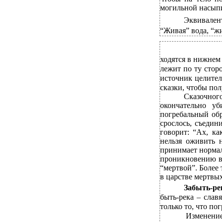
могильной насыпи,
Эквивален
“Живая” вода, “жи
ходятся в нижнем 
лежит по ту стор
источник целител
сказки, чтобы пол
Сказочного
окончательно у
погребальный об
срослось, съедин
говорит: “Ах, ка
нельзя оживить 
принимает нормал
проникновению в 
“мертвой”. Более 
в царстве мертвых
Забыть-ре
быть-река – слав
только то, что по
Изменение