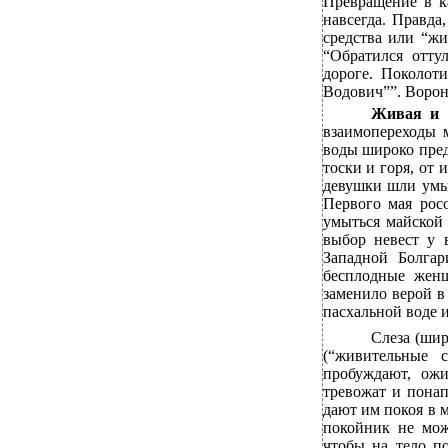
Превращение в к
навсегда. Правд
средства или “жи
“Обратился отту
дороге. Поколот
Водович””. Ворон
Живая и 
взаимопереходы 
воды широко пред
тоски и горя, от 
девушки шли умы
Первого мая рос
умыться майской
выбор невест у 
Западной Болга
бесплодные жен
заменило верой в
пасхальной воде и
Слеза (шир
(“живительные с
пробуждают, ож
тревожат и понап
дают им покоя в 
покойник не мож
чтобы на тело по