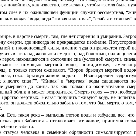
 а покойнику, как известно, все желают, чтобы «земля была пух
том слез в их оживляющей функции служит бессмертная, “жив
вая-молодая” вода, вода “живая и мертвая”, “слабая и сильная” 
мире, в царстве смерти, там, где нет старения и умирания. Загр
ону смерти, где никогда не прекращается изобилие. Потусторон
ьной и плодоносящей силы, именно туда отправляется герой 
учить власть над жизнью и смертью, над болезнью, над исцелени
 героя, находящегося в состоянии сна (условной смерти), снача
бивают с помощью мертвой воды, по-видимому, заменяющ
ряд, и только потом оживляют. “Ворон брызнул мертвой вод
илося; сокол брызнул живой водою — Иван-царевич вздрогнул
к я долго спал!””. “Живая” и “мертвая” воды сдваиваются по
не умершего до конца, так как только по окончательной сме
ьный облик и может возродиться. Смерть героя — это необход
царство мертвых. Нельзя получить “живую” воду, не испытав
того, он должен обязательно забыть о том, что был мертв, о том,
.
ка.
Есть такая река – выпьешь глоток воды и забудешь все, что 
янская река Забвения – отталкивает все живое, принимая тольк
гребено и забыто.
 статуса человека в семейной обрядности символизируется 