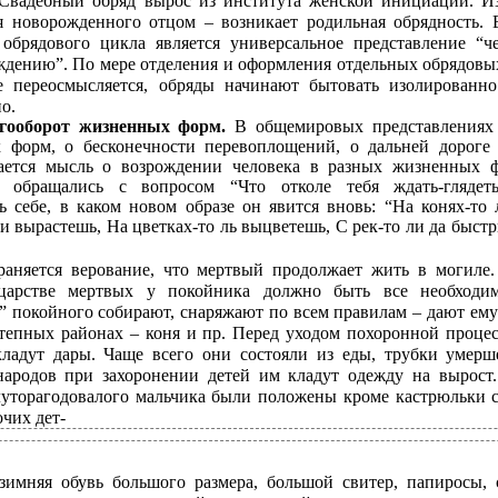
 Свадебный обряд вырос из института женской инициации. И
я новорожденного отцом – возникает родильная обрядность.
 обрядового цикла является универсальное представление “ч
дению”. По мере отделения и оформления отдельных обрядовы
е переосмысляется, обряды начинают бытовать изолированн
о.
гооборот жизненных форм.
В общемировых представлениях 
 форм, о бесконечности перевоплощений, о дальней дороге
ается мысль о возрождении человека в разных жизненных ф
 обращались с вопросом “Что отколе тебя ждать-глядеть
ь себе, в каком новом образе он явится вновь: “На конях-то
ли вырастешь, На цветках-то ль выцветешь, С рек-то ли да быстр
раняется верование, что мертвый продолжает жить в могиле
арстве мертвых у покойника должно быть все необходим
” покойного собирают, снаряжают по всем правилам – дают ем
степных районах – коня и пр. Перед уходом похоронной проце
кладут дары. Чаще всего они состояли из еды, трубки умерш
народов при захоронении детей им кладут одежду на вырост
луторагодовалого мальчика были положены кроме кастрюльки 
очих дет-
 зимняя обувь большого размера, большой свитер, папиросы,