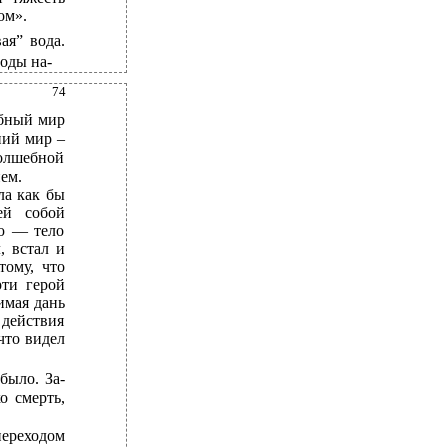
ом».
ая” вода.
воды на-
74
обный мир
ний мир –
волшебной
ем.
ла как бы
ей собой
ою — тело
, встал и
тому, что
рти герой
имая дань
 действия
 что видел
было. За-
о смерть,
переходом