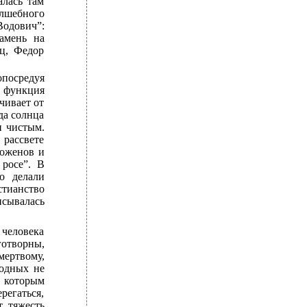
алась там
олшебного
Водович”:
амень на
ц, Федор
посредуя
 функция
чивает от
да солнца
и чистым.
 рассвете
доженов и
 росе”. В
о делали
тианство
исывалась
 человека
отворны,
ертвому,
родных не
, которым
регаться,
т тяжесть