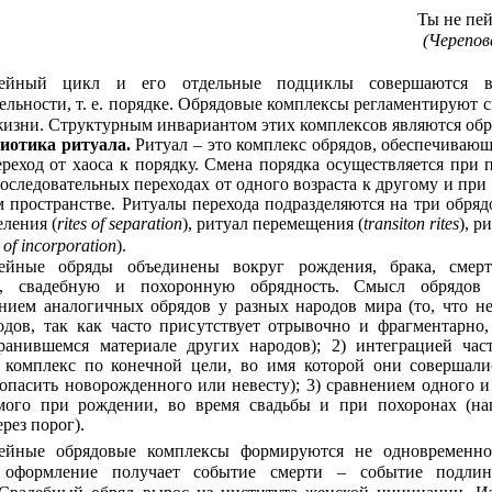
Ты не пе
(Черепов
ейный цикл и его отдельные подциклы совершаются в
ельности, т. е. порядке. Обрядовые комплексы регламентируют 
изни. Структурным инвариантом этих комплексов являются обр
иотика ритуала.
Ритуал – это комплекс обрядов, обеспечиваю
ереход от хаоса к порядку. Смена порядка осуществляется при 
последовательных переходах от одного возраста к другому и пр
 пространстве. Ритуалы перехода подразделяются на три обряд
еления (
rites of separation
), ритуал перемещения (
transiton rites
), р
s of incorporation
).
ейные обряды объединены вокруг рождения, брака, смер
, свадебную и похоронную обрядность. Смысл обрядов в
нием аналогичных обрядов у разных народов мира (то, что не
дов, так как часто присутствует отрывочно и фрагментарно,
ранившемся материале других народов); 2) интеграцией час
 комплекс по конечной цели, во имя которой они совершали
опасить новорожденного или невесту); 3) сравнением одного и 
мого при рождении, во время свадьбы и при похоронах (на
рез порог).
ейные обрядовые комплексы формируются не одновременно
 оформление получает событие смерти – событие подлин