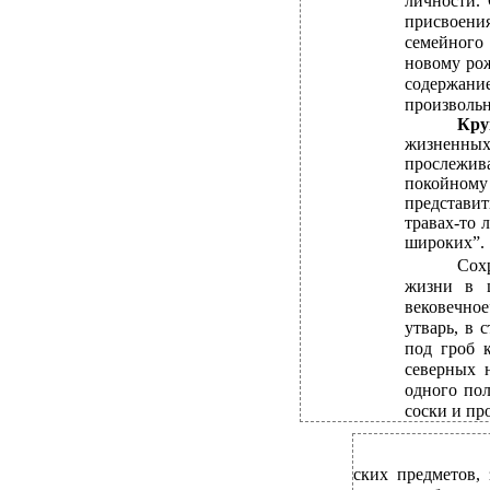
личности.
присвоени
семейного
новому рож
содержани
произвольн
Кру
жизненных
прослежив
покойному
представит
травах-то 
широких”.
Сох
жизни в ц
вековечное
утварь, в 
под гроб 
северных 
одного по
соски и пр
ских предметов,