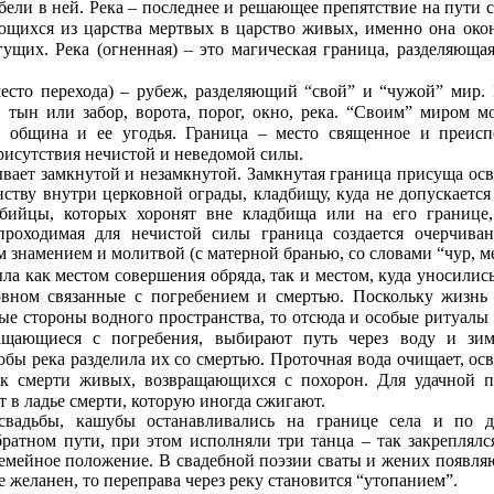
ибели в ней. Река – последнее и решающее препятствие на пути 
ющихся из царства мертвых в царство живых, именно она око
гущих. Река (огненная) – это магическая граница, разделяюща
место перехода) – рубеж, разделяющий “свой” и “чужой” мир.
 тын или забор, ворота, порог, окно, река. “Своим” миром м
р, община и ее угодья. Граница – место священное и преис
присутствия нечистой и неведомой силы.
ывает замкнутой и незамкнутой. Замкнутая граница присуща о
нству внутри церковной ограды, кладбищу, куда не допускается
убийцы, которых хоронят вне кладбища или на его границе,
роходимая для нечистой силы граница создается очерчиван
 знамением и молитвой (с матерной бранью, со словами “чур, ме
ла как местом совершения обряда, так и местом, куда уносилис
овном связанные с погребением и смертью. Поскольку жизнь
ные стороны водного пространства, то отсюда и особые ритуалы 
ращающиеся с погребения, выбирают путь через воду и зи
тобы река разделила их со смертью. Проточная вода очищает, ос
 к смерти живых, возвращающихся с похорон. Для удачной п
 в ладье смерти, которую иногда сжигают.
свадьбы, кашубы останавливались на границе села и по д
братном пути, при этом исполняли три танца – так закреплялс
емейное положение. В свадебной поэзии сваты и жених появляю
е желанен, то переправа через реку становится “утопанием”.