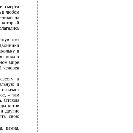
е смерти
ь в любом
щенный на
 который
олагались
инув этот
 Двойники
скольку в
 возможно
бном мире
й человек
евесту в
мельную и
 означает
ое, – там
а. Отсюда
жды кетов
 и другие
ять свою
я, камня.