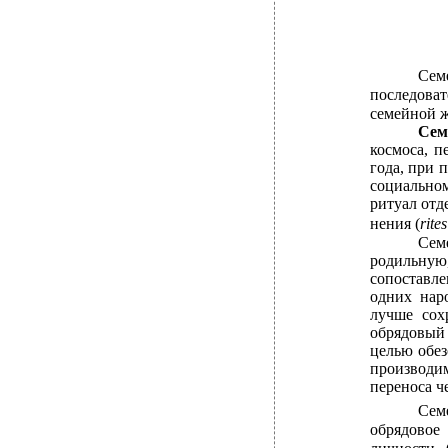
Сем
последоват
семейной ж
Сем
космоса, п
года, при 
социальном
ритуал отд
нения (
rite
Сем
родильную
сопоставле
одних наро
лучше сох
обрядовый
целью обез
производи
переноса че
Сем
обрядовое