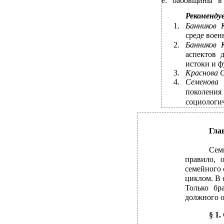
е. “бабовщины” в
Рекоменду
1.
Банников 
среде воен
2.
Банников 
аспектов 
истоки и ф
3.
Краснова 
4.
Семенова
поколени
социологич
Гла
Сем
правило, 
семейного 
циклом. В 
Только бр
должного о
§ 1