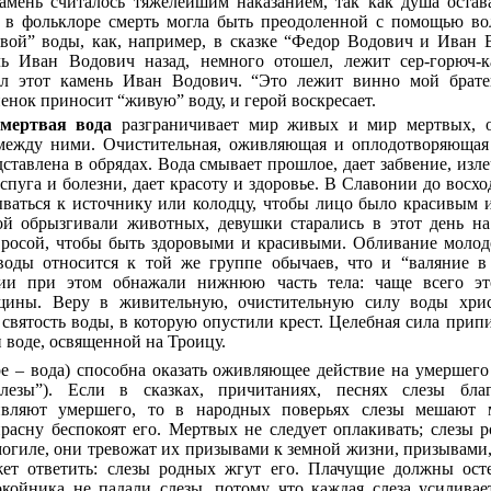
амень считалось тяжелейшим наказанием, так как душа остав
а, в фольклоре смерть могла быть преодоленной с помощью в
вой” воды, как, например, в сказке “Федор Водович и Иван 
ль Иван Водович назад, немного отошел, лежит сер-горюч-к
ил этот камень Иван Водович. “Это лежит винно мой брате
енок приносит “живую” воду, и герой воскресает.
мертвая вода
разграничивает мир живых и мир мертвых, о
между ними. Очистительная, оживляющая и оплодотворяющая
ставлена в обрядах. Вода смывает прошлое, дает забвение, изле
испуга и болезни, дает красоту и здоровье. В Славонии до восхо
ваться к источнику или колодцу, чтобы лицо было красивым 
ой обрызгивали животных, девушки старались в этот день на
 росой, чтобы быть здоровыми и красивыми. Обливание моло
воды относится к той же группе обычаев, что и “валяние в
рии при этом обнажали нижнюю часть тела: чаще всего эт
щины. Веру в живительную, очистительную силу воды хрис
 святость воды, в которую опустили крест. Целебная сила прип
 воде, освященной на Троицу.
е – вода) способна оказать оживляющее действие на умершего
лезы”). Если в сказках, причитаниях, песнях слезы благ
ивляют умершего, то в народных поверьях слезы мешают м
расну беспокоят его. Мертвых не следует оплакивать; слезы 
могиле, они тревожат их призывами к земной жизни, призывами
ет ответить: слезы родных жгут его. Плачущие должны осте
койника не падали слезы, потому что каждая слеза усиливае