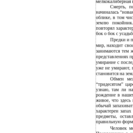
мелкокалиберная 
Смерть, п
начиналась “нова
облике, в том чи
землю покойник
повторял характе
бок о бок с усадь
Предки и 
мир, находит сво
занимаются тем ж
представлениях п
умирание с после
уже не умирают, 
становится на зем
Обмен меж
“тридесятом” ца
узнаю, там ли н
рождение в нашем
живое, что здесь
обычай запахиват
характерен запах
предметы, оста
правильную форму
Человек м