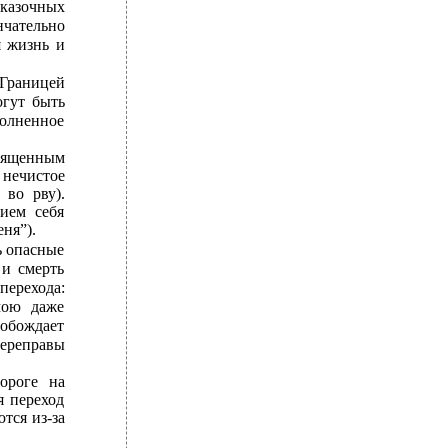
сказочных
нчательно
я жизнь и
 Границей
огут быть
полненное
священным
 нечистое
 во рву).
ием себя
ня”).
ь опасные
 и смерть
перехода:
мою даже
вобождает
ереправы
ороге на
я переход
тся из-за