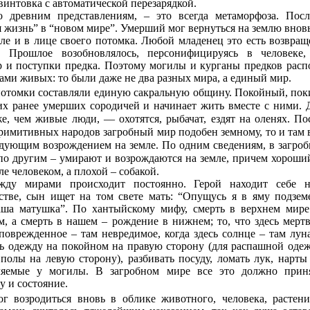
винтовка с автоматической перезарядкой.
о древним представлениям, – это всегда метаморфоза. Посл
я жизнь” в “новом мире”. Умерший мог вернуться на землю внов
сле и в лице своего потомка. Любой младенец это есть возвра
. Прошлое возобновлялось, персонифицируясь в человеке,
р и поступки предка. Поэтому могилы и курганы предков расп
бами живых: то были даже не два разных мира, а единый мир.
потомки составляли единую сакральную общину. Покойный, пок
их ранее умерших сородичей и начинает жить вместе с ними.
е, чем живые люди, — охотятся, рыбачат, ездят на оленях. По
римитивных народов загробный мир подобен земному, то и там
дующим возрождением на земле. По одним сведениям, в загро
по другим – умирают и возрождаются на земле, причем хороши
ле человеком, а плохой – собакой.
ду мирами происходит постоянно. Герой находит себе н
рстве, сын ищет на том свете мать: “Опущусь я в яму подзе
аша матушка”. По хантыйскому мифу, смерть в верхнем мире
, а смерть в нашем – рождение в нижнем; то, что здесь мертв
 поврежденное – там невредимое, когда здесь солнце – там лун
ь одежду на покойном на правую сторону (для распашной оде
 полы на левую сторону), разбивать посуду, ломать лук, нарты
вляемые у могилы. В загробном мире все это должно прин
 и состояние.
ог возродиться вновь в облике животного, человека, растени