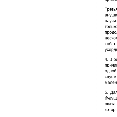
Треть
внуша
научи
тольк
продо
неско
собст
усерд
4. В 
причи
одной
спуст
малень
5. Да
будущ
оказа
котор