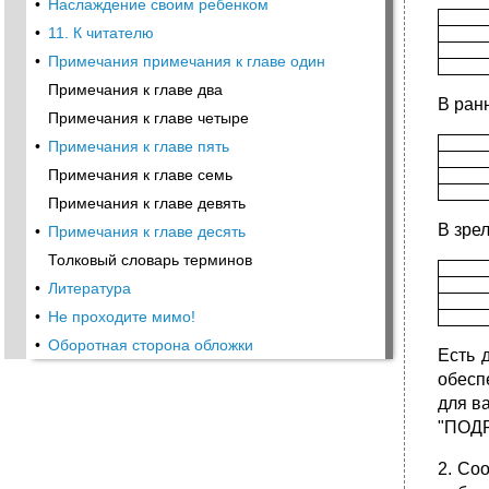
•
Наслаждение своим ребенком
•
11. К читателю
•
Примечания примечания к главе один
Примечания к главе два
В ран
Примечания к главе четыре
•
Примечания к главе пять
Примечания к главе семь
Примечания к главе девять
В зре
•
Примечания к главе десять
Толковый словарь терминов
•
Литература
•
Не проходите мимо!
•
Оборотная сторона обложки
Есть 
обесп
для в
"ПОД
2. Со