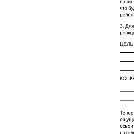
ваши 
что б
ребен
3. Дл
реакц
ЦЕЛЬ
КОНК
Тепер
ощуще
освои
наход