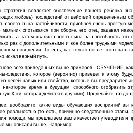
я стратегия вовлекает обеспечение вашего ребенка зн
ющих любовь) последствий от действий определенным об
ть своего сына настойчивости, приобрел очень простую м
о мальчик спотыкался при сборке, его отец задавал нав
лжить, а затем хвалил своего сына за способность это 
лько раз с дополнительными и все более трудными модел
венном поведении. То есть, как только после этого натыка
но искал верный путь.
основе всех приведенных выше примеров - ОБУЧЕНИЕ, как
ны-следствия, которое (вероятно) приведет к этому буд
 из целей навык или свойство, которые вы предварительн
я некоторое время в будущем, способного отобразить э
кую Кэти, которая делится с другими). Проделайте это до т
лее, вообразите, какие виды обучающих восприятий вы 
ее реальностью (то есть, причинно-следственные этапы,
ния помощи, мы предлагаем вам в качестве путеводителя п
ые мы описали выше. Например: