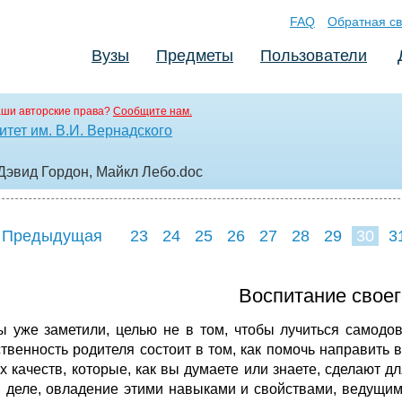
FAQ
Обратная св
Вузы
Предметы
Пользователи
аши авторские права?
Сообщите нам.
тет им. В.И. Вернадского
Дэвид Гордон, Майкл Лебо
.doc
 Предыдущая
23
24
25
26
27
28
29
30
3
38
Воспитание своег
ы уже заметили, целью не в том, чтобы лучиться самодо
ственность родителя состоит в том, как помочь направить
х качеств, которые, как вы думаете или знаете, сделают 
 деле, овладение этими навыками и свойствами, ведущи