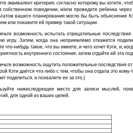
те эквивалент критерия, согласно которому вы хотите, что
 собственном поведении, и/или проведите ребенка через 
ьтатом вашего планирования могло бы быть объяснение Кэ
ием или покажите ей пример такой ситуации.
ечьте возможность испытать отрицательные последствия 
ую игру. Затем, когда она неприемлемо откажется подели
е что-нибудь такое, что вы имеете, и чего хочет Кэти, и, ко
приятность внутреннего состояния, затем отдайте ей эта под
ечьте возможность ощутить положительные последствия от 
рой Кэти даётся что-либо с тем, чтобы она отдала это кому-т
ет поделиться, и похвалите ее за это.)
ьзуйте нижеследующее место для записи мыслей, появ
гий, для одной из ваших целей.