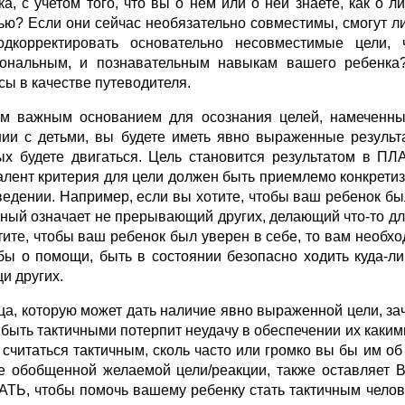
ка, с учетом того, что вы о нем или о ней знаете, как о
ью? Если они сейчас необязательно совместимы, смогут л
дкорректировать основательно несовместимые цели, ч
ональным, и познавательным навыкам вашего ребенка?
сы в качестве путеводителя.
м важным основанием для осознания целей, намеченны
ии с детьми, вы будете иметь явно выраженные результа
ых будете двигаться. Цель становится результатом в П
алент критерия для цели должен быть приемлемо конкрети
ведении. Например, если вы хотите, чтобы ваш ребенок был
чный означает не прерывающий других, делающий что-то для
ите, чтобы ваш ребенок был уверен в себе, то вам необходи
бы о помощи, быть в состоянии безопасно ходить куда-л
и других.
ца, которую может дать наличие явно выраженной цели, 
 быть тактичными потерпит неудачу в обеспечении их как
 считаться тактичным, сколь часто или громко вы бы им 
е обобщенной желаемой цели/реакции, также оставляет
ТЬ, чтобы помочь вашему ребенку стать тактичным челове