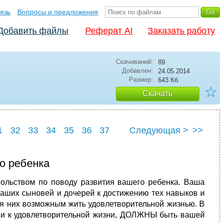
язь
Вопросы и предложения
Добавить файлы
Реферат AI
Заказать работу
Скачиваний:
89
Добавлен:
24.05.2014
Размер:
643 Кб
☆
Скачать
1
32
33
34
35
36
37
Следующая >
>>
о ребенка
вольством по поводу развития вашего ребенка. Ваша
 ваших сыновей и дочерей к достижению тех навыков и
для них возможным жить удовлетворительной жизнью. В
ми к удовлетворительной жизни, ДОЛЖНЫ быть вашей