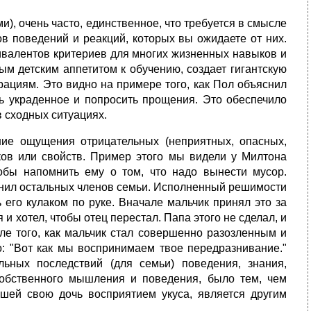
, очень часто, единственное, что требуется в смысле
ов поведений и реакций, которых вы ожидаете от них.
валентов критериев для многих жизненных навыков и
ым детским аппетитом к обучению, создает гигантскую
рациям. Это видно на примере того, как Пол объяснил
ть украденное и попросить прощения. Это обеспечило
в сходных ситуациях.
ние ощущения отрицательных (неприятных, опасных,
ов или свойств. Пример этого мы видели у Милтона
обы напомнить ему о том, что надо вынести мусор.
азнил остальных членов семьи. Исполненный решимости
ь его кулаком по руке. Вначале мальчик принял это за
 и хотел, чтобы отец перестал. Папа этого не сделал, и
ле того, как мальчик стал совершенно разозленным и
о: "Вот как мы воспринимаем твое передразнивание."
ьных последствий (для семьи) поведения, знания,
обственного мышления и поведения, было тем, чем
вшей свою дочь восприятием укуса, является другим