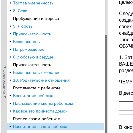
целью
•
Тост за умеренность
•
8. Секс
Следу
Пробуждение интереса
созда
•
9. Любовь
своих
снабд
•
Привлекательность
эволю
•
Безопасность
ОБУЧЕ
•
Нагромождение
•
С любовью в сердце
1. За
ВАШЕ
Привлекательность
◄Содержание◄
разде
•
Безопасность-ожидание
•
10. Родительские отношения
ЧЕМУ
Рост вместе с ребенком
В дет
•
Воспитание ребенка
•
Наслаждение своим ребенком
•
Как все это принести домой
Рост со своим ребенком
•
Воспитание своего ребенка
В юно