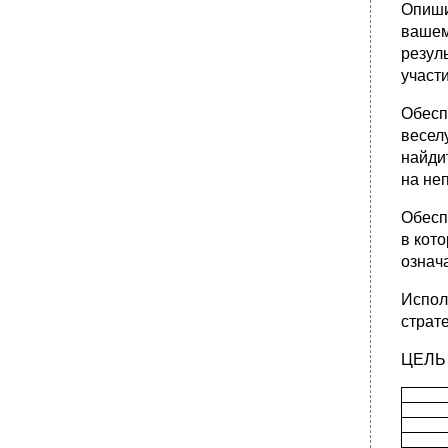
Опиши
вашем
резул
участ
Обесп
весел
найдит
на не
Обесп
в кото
означа
Испол
страте
ЦЕЛЬ