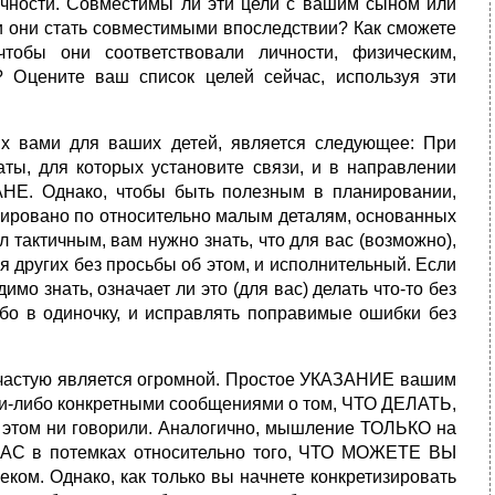
 личности. Совместимы ли эти цели с вашим сыном или
и они стать совместимыми впоследствии? Как сможете
тобы они соответствовали личности, физическим,
 Оцените ваш список целей сейчас, используя эти
х вами для ваших детей, является следующее: При
ты, для которых установите связи, и в направлении
ЛАНЕ. Однако, чтобы быть полезным в планировании,
зировано по относительно малым деталям, основанных
 тактичным, вам нужно знать, что для вас (возможно),
 других без просьбы об этом, и исполнительный. Если
мо знать, означает ли это (для вас) делать что-то без
ибо в одиночку, и исправлять поправимые ошибки без
зачастую является огромной. Простое УКАЗАНИЕ вашим
ими-либо конкретными сообщениями о том, ЧТО ДЕЛАТЬ,
об этом ни говорили. Аналогично, мышление ТОЛЬКО на
 ВАС в потемках относительно того, ЧТО МОЖЕТЕ ВЫ
ком. Однако, как только вы начнете конкретизировать