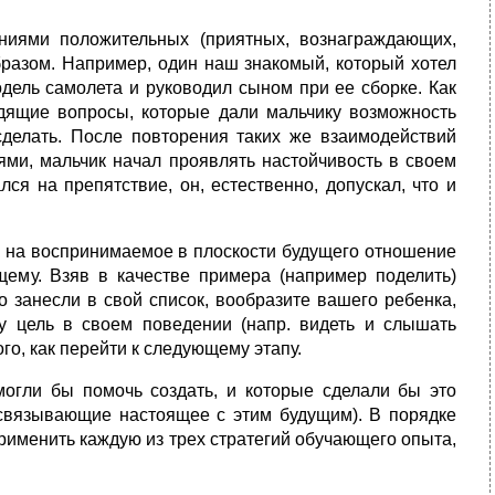
аниями положительных (приятных, вознаграждающих,
разом. Например, один наш знакомый, который хотел
одель самолета и руководил сыном при ее сборке. Как
одящие вопросы, которые дали мальчику возможность
сделать. После повторения таких же взаимодействий
ями, мальчик начал проявлять настойчивость в своем
лся на препятствие, он, естественно, допускал, что и
 на воспринимаемое в плоскости будущего отношение
ущему. Взяв в качестве примера (например поделить)
о занесли в свой список, вообразите вашего ребенка,
ту цель в своем поведении (напр. видеть и слышать
ого, как перейти к следующему этапу.
могли бы помочь создать, и которые сделали бы это
 связывающие настоящее с этим будущим). В порядке
рименить каждую из трех стратегий обучающего опыта,