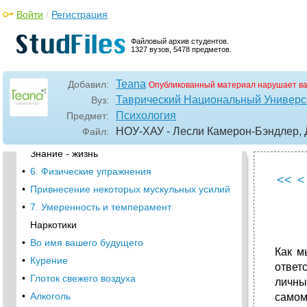
Планирование
Войти
/
Регистрация
Действия
Файловый архив студентов.
Обладание
1327 вузов, 5478 предметов.
Осуществление желаемого
•
Планирование
Teana
Добавил:
Опубликованный материал нарушает в
Таврический Национальный Универси
Действие
Вуз:
Психология
Предмет:
Обладание
НОУ-ХАУ - Лесли Камерон-Бэндлер, 
Файл:
5. Еда
Знание - жизнь
•
6. Физические упражнения
<<
<
•
Привнесение некоторых мускульных усилий
•
7. Умеренность и темперамент
Наркотики
•
Во имя вашего будущего
Как м
•
Курение
ответ
•
Глоток свежего воздуха
личны
•
Алкоголь
самом