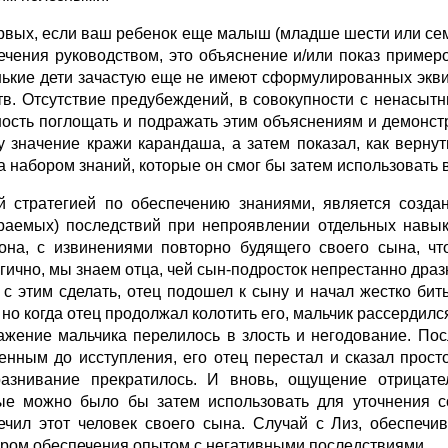
рвых, если ваш ребенок еще малыш (младше шести или семи)
ечения руководством, это объяснение и/или показ пример
ькие дети зачастую еще не имеют сформулированных экви
тв. Отсутствие предубеждений, в совокупности с ненасытн
ность поглощать и подражать этим объяснениям и демонст
у значение кражи карандаша, а затем показал, как верну
а набором знаний, которые он смог бы затем использовать 
й стратегией по обеспечению знаниями, является созда
раемых) последствий при непроявлении отдельных навык
она, с извинениями повторно будящего своего сына, чт
гично, мы знаем отца, чей сын-подросток непрестанно др
о с этим сделать, отец подошел к сыну и начал жестко бит
 но когда отец продолжал колотить его, мальчик рассердился
ажение мальчика перелилось в злость и негодование. Пос
енным до исступления, его отец перестал и сказал прост
азнивание прекратилось. И вновь, ощущение отрицател
ые можно было бы затем использовать для уточнения с
ечил этот человек своего сына. Случай с Лиз, обеспечи
ром обеспечения опытом с негативными последствиями.