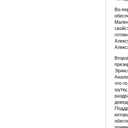
Во-пе
обесп
Мален
свойс
готов
Алекс
Алекс
Второ
прези
Эрикс
Анало
что-т
шутку,
раздр
довед
Поддр
котор
обесп
приме