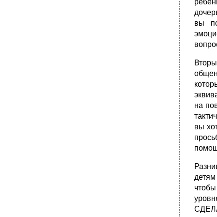
ребен
дочер
вы по
эмоци
вопро
Вторы
общен
котор
эквив
на по
такти
вы хот
прось
помощ
Разни
детям
чтобы
уровн
СДЕЛА