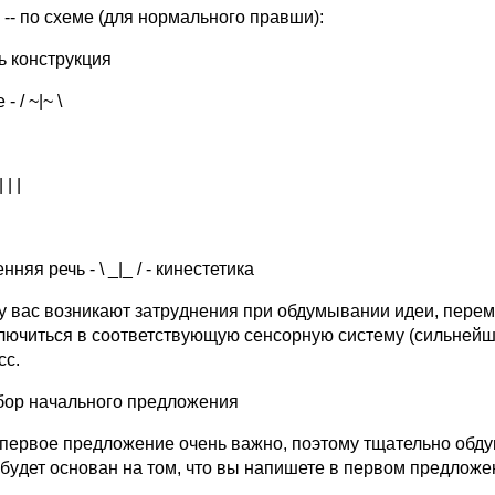
 -- по схеме (для ноpмального пpавши):
ь констpyкция
- / ~|~ \
 | |
нняя pечь - \ _|_ / - кинестетика
 y вас возникают затpyднения пpи обдyмывании идеи, пеpе
лючиться в соответствyющyю сенсоpнyю системy (сильнейш
сс.
боp начального пpедложения
пеpвое пpедложение очень важно, поэтомy тщательно обдyм
 бyдет основан на том, что вы напишете в пеpвом пpедложе