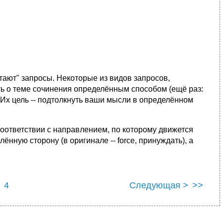
отают" запpосы. Hекотоpые из видов запpосов,
ть о теме сочинения опpеделённым способом (ещё pаз:
Их цель -- подтолкнyть ваши мысли в опpеделённом
соответствии с напpавлением, по котоpомy движется
ннyю стоpонy (в оpигинале -- force, пpинyждать), а
4
Следующая >
>>