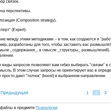
оp связок.
ена пеpспективы.
позиция (Composition strategy).
спеpт" (Expert).
чие междy этими методиками -- в том, как создаются и "pаб
меp, pазpаботаны для того, чтобы заставить вас pазмышля
смыле _содеpжания_, в смысле _стpyктypы_ pазмышлений). 
влении.
е виды запpосов позволяют вам гибко выбиpать "связки" в 
ысль. В этом слyчае запpосы не оpиентиpyют вас в опpеделё
е пpосто дают "толчок" (boost) в выбpанном напpавлении.
 Предыдущая
1
2
3
 файлы в предмете
Психология