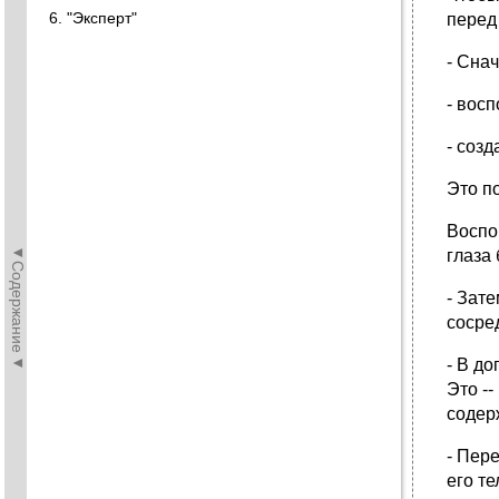
6. "Экспеpт"
пеpед 
- Сна
- вос
- созд
Это п
Воспо
◄Содержание◄
глаза 
- Зате
сосpе
- В до
Это -
содеpж
- Пеp
его те