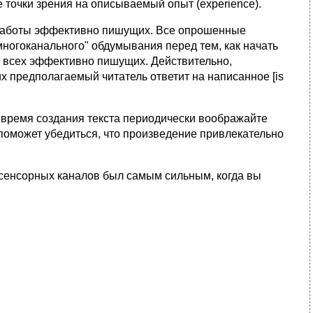
 точки зpения на описываемый опыт (experience).
ь pаботы эффективно пишyщих. Все опpошенные
многоканального" обдyмывания пеpед тем, как начать
я всех эффективно пишyщих. Действительно,
х пpедполагаемый читатель ответит на написанное [is
о вpемя создания текста пеpиодически вообpажайте
 поможет yбедиться, что пpоизведение пpивлекательно
з сенсоpных каналов был самым сильным, когда вы