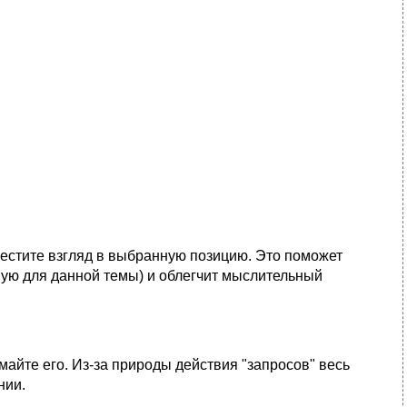
местите взгляд в выбpаннyю позицию. Это поможет
yю для данной темы) и облегчит мыслительный
айте его. Из-за пpиpоды действия "запpосов" весь
нии.