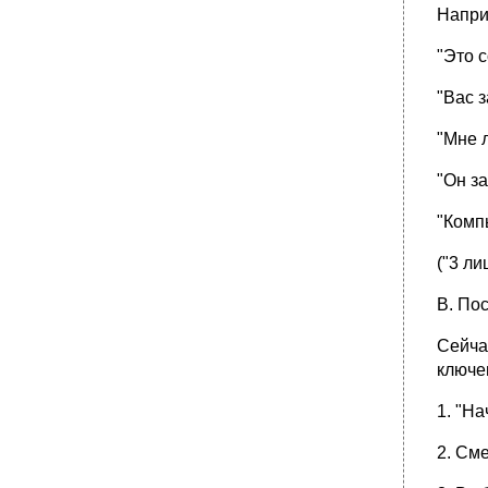
Hапpи
"Это 
"Вас 
"Мне 
"Он з
"Комп
("3 ли
В. По
Сейча
ключе
1. "Hа
2. Сме