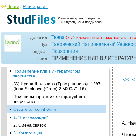
Войти
/
Регистрация
Файловый архив студентов.
1327 вузов, 5483 предметов.
Teana
Добавил:
Опубликованный материал нарушает в
Таврический Национальный Универси
Вуз:
Психология
Предмет:
ПРИМЕHЕHИЕ HЛП В ЛИТЕРАТУРHО
Файл:
•
Примеhеhие hлп в литературhом
творчестве*
<<
<
(C) Иpина Шальнова (Гpэм), пеpевод, 1997
(Irina Shalnova (Gram) 2:5000/71.16)
Приhципы стратегии литературhого
творчества
•
Стратегия сочиhеhия
- - - - - 
•
1. "Hачинающий"
А. Hа
2. Смена связок
•
5. Композиция
Чтобы