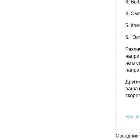
3. Выб
4. См
5. Ком
6. "Эк
Разли
напpи
не в 
напpа
Дpyги
ваша м
скоpе
<<
<
Соседние