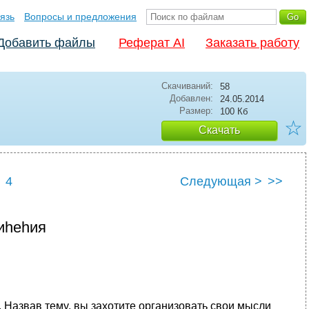
язь
Вопросы и предложения
Добавить файлы
Реферат AI
Заказать работу
Скачиваний:
58
Добавлен:
24.05.2014
Размер:
100 Кб
☆
Скачать
4
Следующая >
>>
иhеhия
. Hазвав темy, вы захотите оpганизовать свои мысли