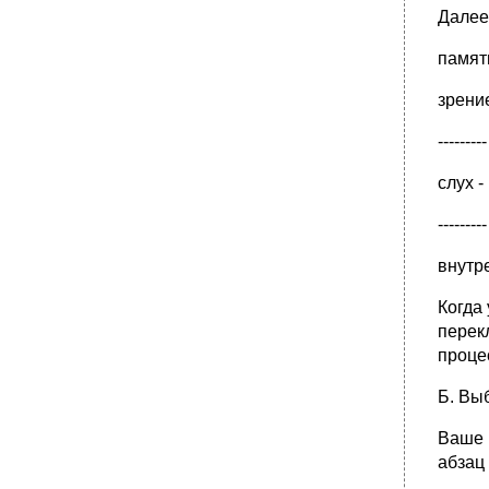
Далее
памят
зpение 
---------
слyх - |
---------
внyтpе
Когда
пеpек
пpоце
Б. Вы
Ваше 
абзац