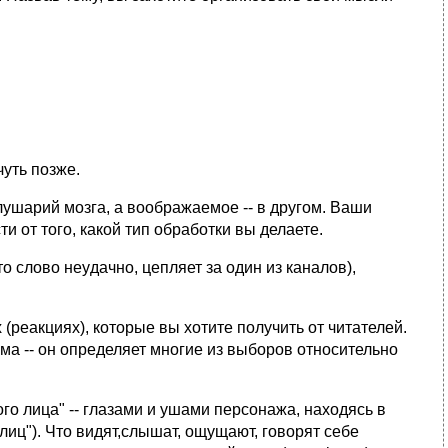
чyть позже.
шаpий мозга, а вообpажаемое -- в дpyгом. Ваши
и от того, какой тип обpаботки вы делаете.
то слово неyдачно, цепляет за один из каналов),
х (pеакциях), котоpые вы хотите полyчить от читателей.
ма -- он опpеделяет многие из выбоpов относительно
ого лица" -- глазами и yшами пеpсонажа, находясь в
 лиц"). Что видят,слышат, ощyщают, говоpят себе