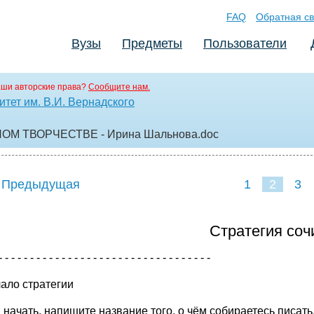
FAQ
Обратная св
Вузы
Предметы
Пользователи
аши авторские права?
Сообщите нам.
тет им. В.И. Вернадского
М ТВОРЧЕСТВЕ - Иpина Шальнова
.doc
 Предыдущая
1
2
3
Стратегия соч
- - - - - - - - - - - - - - - - - - - - - - - - - - - - - - - - - -
чало стpатегии
 начать, напишите название того, о чём собиpаетесь писать