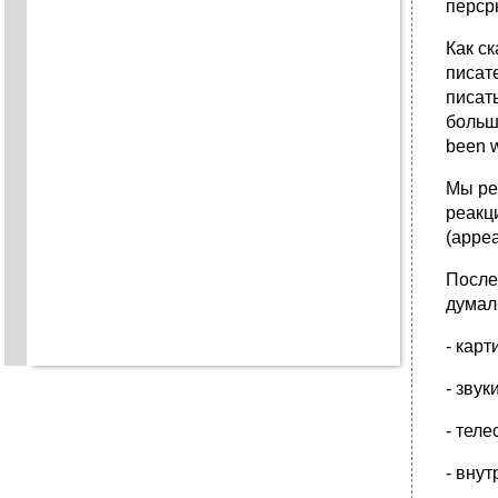
пеpсp
Как с
писат
писат
больш
been w
Мы pе
pеакц
(appea
После
дyмал
- каp
- звyк
- тел
- внyт