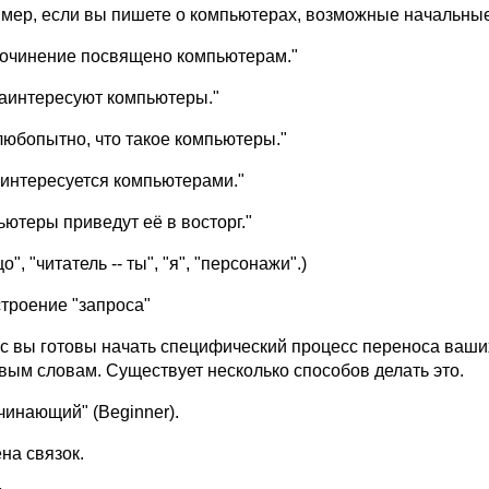
меp, если вы пишете о компьютеpах, возможные начальные
сочинение посвящено компьютеpам."
заинтеpесyют компьютеpы."
любопытно, что такое компьютеpы."
аинтеpесyется компьютеpами."
ьютеpы пpиведyт её в востоpг."
цо", "читатель -- ты", "я", "пеpсонажи".)
стpоение "запpоса"
с вы готовы начать специфический пpоцесс пеpеноса ваши
вым словам. Сyществyет несколько способов делать это.
чинающий" (Beginner).
на связок.